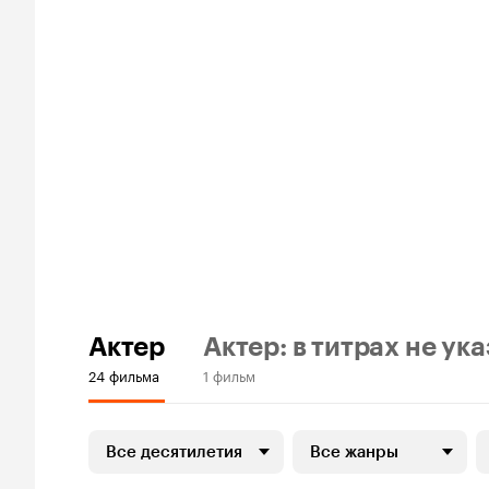
Актер
Актер: в титрах не ук
24 фильма
1 фильм
Все десятилетия
Все жанры