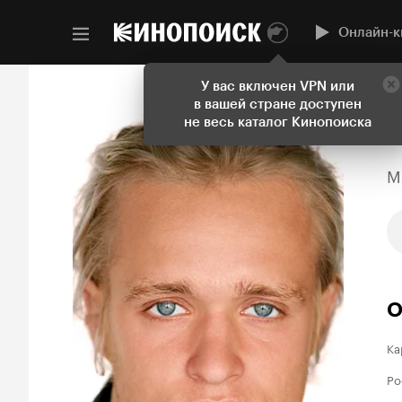
Онлайн-к
У вас включен VPN или
в вашей стране доступен
не весь каталог Кинопоиска
M
О
Ка
Ро