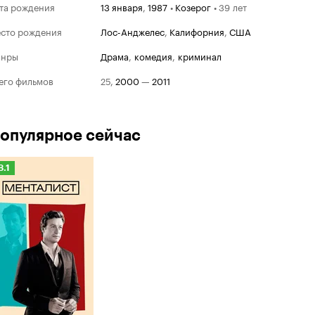
та рождения
13 января
,
1987
•
Козерог
•
39 лет
сто рождения
Лос-Анджелес
,
Калифорния
,
США
анры
драма
,
комедия
,
криминал
его фильмов
25
,
2000
—
2011
опулярное сейчас
Рейтинг
8.1
Кинопоиска
.1