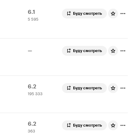
Рейтинг
5
6.1
Буду смотреть
5 595
Кинопоиска
595
6.1
оценок
—
Буду смотреть
Рейтинг
195
6.2
Буду смотреть
195 333
Кинопоиска
333
6.2
оценки
Рейтинг
363
6.2
Буду смотреть
363
Кинопоиска
оценки