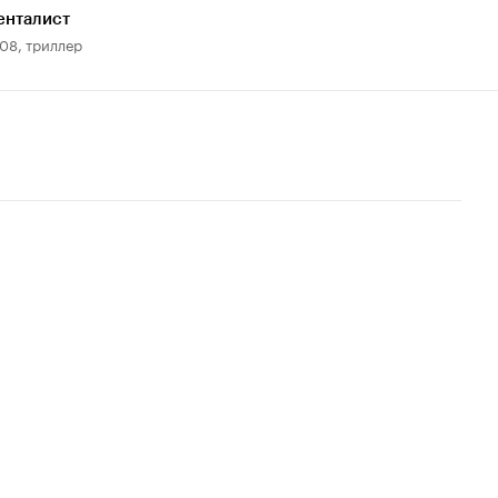
енталист
08, триллер