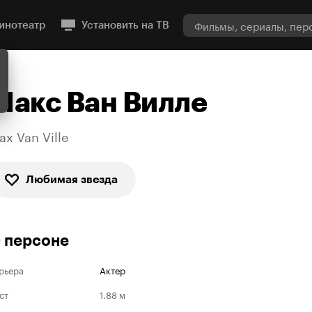
инотеатр
Установить на ТВ
Макс Ван Вилле
ax Van Ville
Любимая звезда
 персоне
рьера
Актер
ст
1.88 м