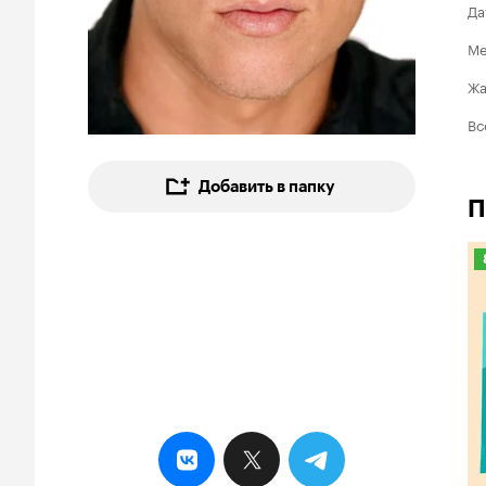
Да
Ме
Ж
Вс
Добавить в папку
П
8