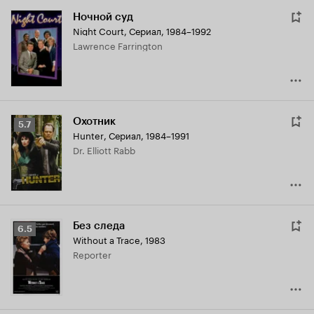
Ночной суд
Night Court
,
Сериал, 1984–1992
Lawrence Farrington
Охотник
Рейтинг
5.7
Hunter
,
Сериал, 1984–1991
Кинопоиска
Dr. Elliott Rabb
5.7
Без следа
Рейтинг
6.5
Without a Trace
,
1983
Кинопоиска
Reporter
6.5