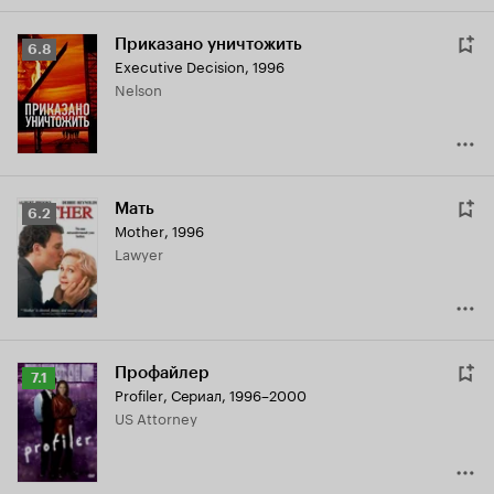
Приказано уничтожить
Рейтинг
6.8
Executive Decision
,
1996
Кинопоиска
Nelson
6.8
Мать
Рейтинг
6.2
Mother
,
1996
Кинопоиска
Lawyer
6.2
Профайлер
Рейтинг
7.1
Profiler
,
Сериал, 1996–2000
Кинопоиска
US Attorney
7.1