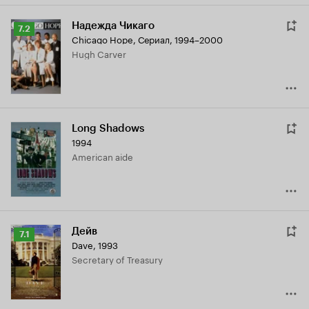
Надежда Чикаго
Рейтинг
7.2
Chicago Hope
,
Сериал, 1994–2000
Кинопоиска
Hugh Carver
7.2
Long Shadows
1994
American aide
Дейв
Рейтинг
7.1
Dave
,
1993
Кинопоиска
Secretary of Treasury
7.1