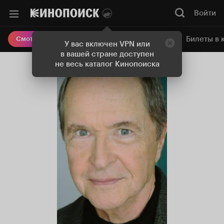
Войти
Онлайн-кинотеатр
Билеты в 
Смотреть кино
У вас включен VPN или
в вашей стране доступен
не весь каталог Кинопоиска