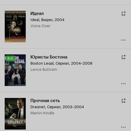
Идеал
Ideal
,
Видео, 2004
Voice Over
Юристы Бостона
Рейтинг
8.0
Boston Legal
,
Сериал, 2004–2008
Кинопоиска
Lance Buttram
8.0
Прочная сеть
Dragnet
,
Сериал, 2003–2004
Martin Hindle