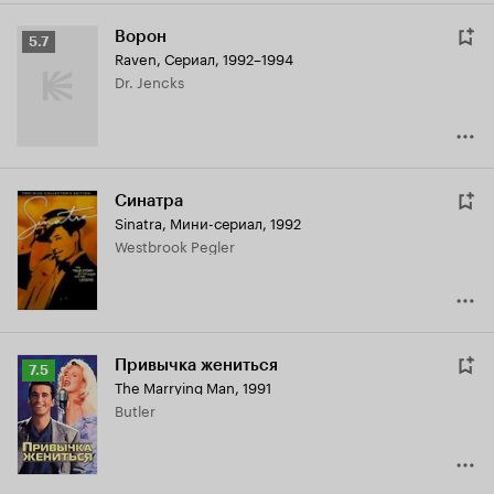
Ворон
Рейтинг
5.7
Raven
,
Сериал, 1992–1994
Кинопоиска
Dr. Jencks
5.7
Синатра
Sinatra
,
Мини-сериал, 1992
Westbrook Pegler
Привычка жениться
Рейтинг
7.5
The Marrying Man
,
1991
Кинопоиска
Butler
7.5