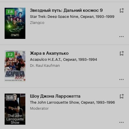
Звездный путь: Дальний космос 9
Рейтинг
7.8
Star Trek: Deep Space Nine
,
Сериал, 1993–1999
Кинопоиска
Zlangco
7.8
Жара в Акапулько
Рейтинг
7.2
Acapulco H.E.A.T.
,
Сериал, 1993–1994
Кинопоиска
Dr. Raul Kaufman
7.2
Шоу Джона Ларрокетта
Рейтинг
5.6
The John Larroquette Show
,
Сериал, 1993–1996
Кинопоиска
Moderator
5.6