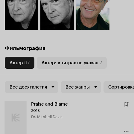
Фильмография
Актер
97
Актер: в титрах не указан
7
Все десятилетия
Все жанры
Сортировка
Praise and Blame
2018
Dr. Mitchell Davis