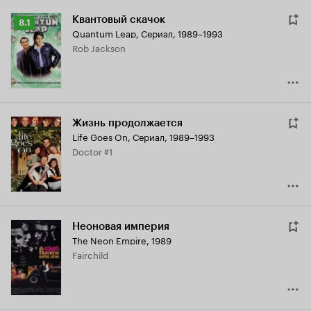
Квантовый скачок
Рейтинг
8.1
Quantum Leap
,
Сериал, 1989–1993
Кинопоиска
Rob Jackson
8.1
Жизнь продолжается
Life Goes On
,
Сериал, 1989–1993
Doctor #1
Неоновая империя
The Neon Empire
,
1989
Fairchild