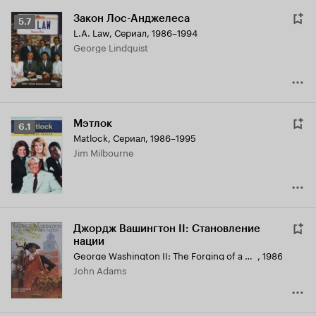
Закон Лос-Анджелеса
Рейтинг
5.7
L.A. Law
,
Сериал, 1986–1994
Кинопоиска
George Lindquist
5.7
Мэтлок
Рейтинг
6.1
Matlock
,
Сериал, 1986–1995
Кинопоиска
Jim Milbourne
6.1
Джордж Вашингтон II: Становление
нации
George Washington II: The Forging of a Nation
,
1986
John Adams