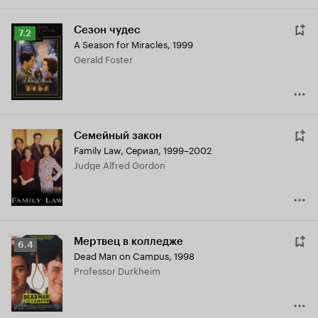
Сезон чудес
Рейтинг
7.2
A Season for Miracles
,
1999
Кинопоиска
Gerald Foster
7.2
Семейный закон
Family Law
,
Сериал, 1999–2002
Judge Alfred Gordon
Мертвец в колледже
Рейтинг
6.4
Dead Man on Campus
,
1998
Кинопоиска
Professor Durkheim
6.4