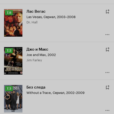
Лас Вегас
Рейтинг
7.8
Las Vegas
,
Сериал, 2003–2008
Кинопоиска
Dr. Hall
7.8
Джо и Макс
Рейтинг
7.3
Joe and Max
,
2002
Кинопоиска
Jim Farley
7.3
Без следа
Рейтинг
7.3
Without a Trace
,
Сериал, 2002–2009
Кинопоиска
7.3