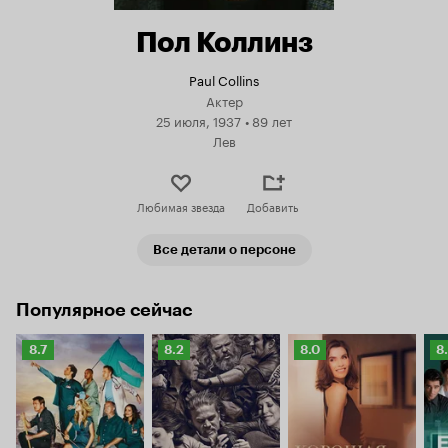
Пол Коллинз
Paul Collins
Актер
25 июля, 1937
•
89 лет
Лев
Любимая звезда
Добавить
Все детали о персоне
Популярное сейчас
Рейтинг
Рейтинг
Рейтинг
Р
8.7
8.2
8.0
8
Кинопоиска
Кинопоиска
Кинопоиска
К
8.7
8.2
8.0
8.