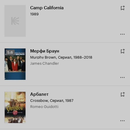
Camp California
1989
Мерфи Браун
Рейтинг
5.6
Murphy Brown
,
Сериал, 1988–2018
Кинопоиска
James Chandler
5.6
Арбалет
Crossbow
,
Сериал, 1987
Romeo Guidotti