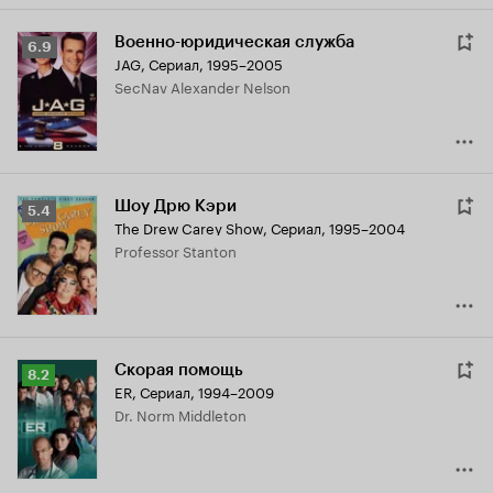
Военно-юридическая служба
Рейтинг
6.9
JAG
,
Сериал, 1995–2005
Кинопоиска
SecNav Alexander Nelson
6.9
Шоу Дрю Кэри
Рейтинг
5.4
The Drew Carey Show
,
Сериал, 1995–2004
Кинопоиска
Professor Stanton
5.4
Скорая помощь
Рейтинг
8.2
ER
,
Сериал, 1994–2009
Кинопоиска
Dr. Norm Middleton
8.2