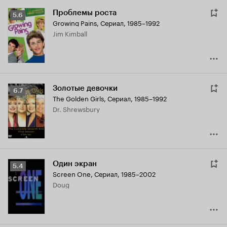
Проблемы роста
Рейтинг
5.6
Growing Pains
,
Сериал, 1985–1992
Кинопоиска
Jim Kimball
5.6
Золотые девочки
Рейтинг
6.7
The Golden Girls
,
Сериал, 1985–1992
Кинопоиска
Dr. Shrewsbury
6.7
Один экран
Рейтинг
5.4
Screen One
,
Сериал, 1985–2002
Кинопоиска
Doug
5.4