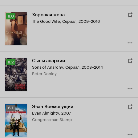
Хорошая жена
Рейтинг
8.0
The Good Wife
,
Сериал, 2009–2016
Кинопоиска
8.0
Сыны анархии
Рейтинг
8.2
Sons of Anarchy
,
Сериал, 2008–2014
Кинопоиска
Peter Dooley
8.2
Эван Всемогущий
Рейтинг
6.1
Evan Almighty
,
2007
Кинопоиска
Congressman Stamp
6.1