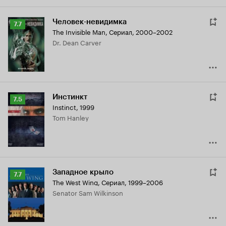
Человек-невидимка
Рейтинг
7.7
The Invisible Man
,
Сериал, 2000–2002
Кинопоиска
Dr. Dean Carver
7.7
Инстинкт
Рейтинг
7.5
Instinct
,
1999
Кинопоиска
Tom Hanley
7.5
Западное крыло
Рейтинг
7.7
The West Wing
,
Сериал, 1999–2006
Кинопоиска
Senator Sam Wilkinson
7.7