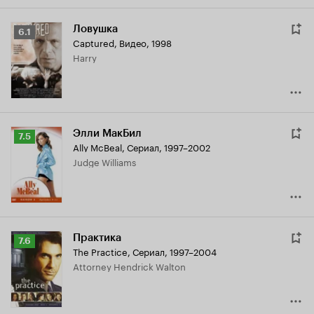
Ловушка
Рейтинг
6.1
Captured
,
Видео, 1998
Кинопоиска
Harry
6.1
Элли МакБил
Рейтинг
7.5
Ally McBeal
,
Сериал, 1997–2002
Кинопоиска
Judge Williams
7.5
Практика
Рейтинг
7.6
The Practice
,
Сериал, 1997–2004
Кинопоиска
Attorney Hendrick Walton
7.6