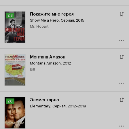
Покажите мне героя
Рейтинг
7.3
Show Me a Hero
,
Сериал, 2015
Кинопоиска
Mr. Hobart
7.3
Монтана Амазон
Montana Amazon
,
2012
Bill
Элементарно
Рейтинг
7.6
Elementary
,
Сериал, 2012–2019
Кинопоиска
7.6