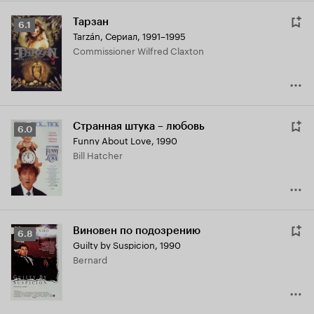
Тарзан
Рейтинг
6.1
Tarzán
,
Сериал, 1991–1995
Кинопоиска
Commissioner Wilfred Claxton
6.1
Странная штука – любовь
Рейтинг
6.0
Funny About Love
,
1990
Кинопоиска
Bill Hatcher
6.0
Виновен по подозрению
Рейтинг
6.8
Guilty by Suspicion
,
1990
Кинопоиска
Bernard
6.8