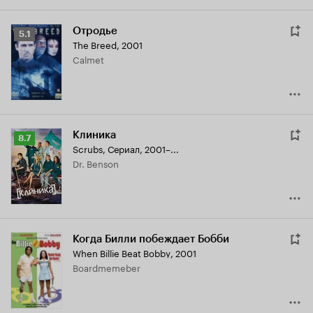
Отродье
Рейтинг
5.1
The Breed
,
2001
Кинопоиска
Calmet
5.1
Клиника
Рейтинг
8.7
Scrubs
,
Сериал, 2001–...
Кинопоиска
Dr. Benson
8.7
Когда Билли побеждает Бобби
When Billie Beat Bobby
,
2001
Boardmemeber