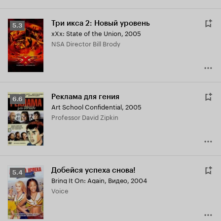
Три икса 2: Новый уровень
Рейтинг
5.3
xXx: State of the Union
,
2005
Кинопоиска
NSA Director Bill Brody
5.3
Реклама для гения
Рейтинг
6.6
Art School Confidential
,
2005
Кинопоиска
Professor David Zipkin
6.6
Добейся успеха снова!
Рейтинг
5.4
Bring It On: Again
,
Видео, 2004
Кинопоиска
Voice
5.4