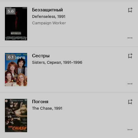
Беззащитный
Рейтинг
5.6
Defenseless
,
1991
Кинопоиска
Campaign Worker
5.6
Сестры
Рейтинг
6.1
Sisters
,
Сериал, 1991–1996
Кинопоиска
6.1
Погоня
The Chase
,
1991