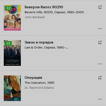
Беверли-Хиллз 90210
Рейтинг
7.7
Beverly Hills, 90210
,
Сериал, 1990–2000
Кинопоиска
John Bardwell
7.7
Закон и порядок
Рейтинг
7.1
Law & Order
,
Сериал, 1990–...
Кинопоиска
7.1
Операция
The Operation
,
1990
Dr. Raymond Adams