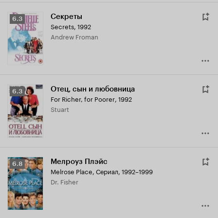
Секреты
Рейтинг
6.3
Secrets
,
1992
Кинопоиска
Andrew Froman
6.3
Отец, сын и любовница
Рейтинг
6.3
For Richer, for Poorer
,
1992
Кинопоиска
Stuart
6.3
Мелроуз Плэйс
Рейтинг
6.8
Melrose Place
,
Сериал, 1992–1999
Кинопоиска
Dr. Fisher
6.8