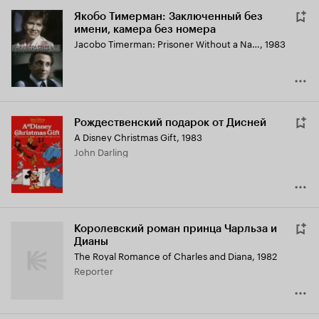
Якобо Тимерман: Заключенный без
имени, камера без номера
Jacobo Timerman: Prisoner Without a Name, Cell Without a Number
,
1983
Рождественский подарок от Дисней
A Disney Christmas Gift
,
1983
John Darling
Королевский роман принца Чарльза и
Дианы
The Royal Romance of Charles and Diana
,
1982
Reporter