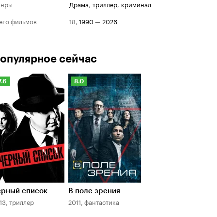
анры
драма
,
триллер
,
криминал
его фильмов
18
,
1990
—
2026
опулярное сейчас
Рейтинг
Рейтинг
7.6
8.0
Кинопоиска
Кинопоиска
.6
8.0
ёрный список
В поле зрения
13, триллер
2011, фантастика