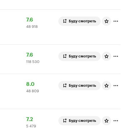
Рейтинг
48
7.6
Буду смотреть
48 918
Кинопоиска
918
7.6
оценок
Рейтинг
118
7.6
Буду смотреть
118 530
Кинопоиска
530
7.6
оценок
Рейтинг
48
8.0
Буду смотреть
48 809
Кинопоиска
809
8.0
оценок
Рейтинг
5
7.2
Буду смотреть
5 479
Кинопоиска
479