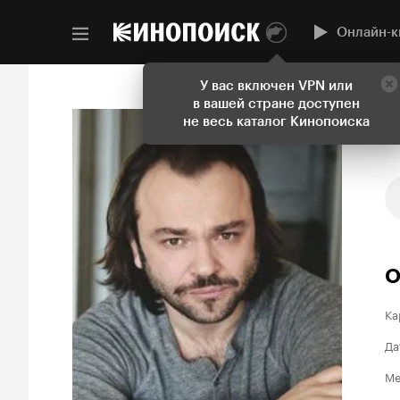
Онлайн-к
У вас включен VPN или
в вашей стране доступен
не весь каталог Кинопоиска
О
Ка
Да
Ме