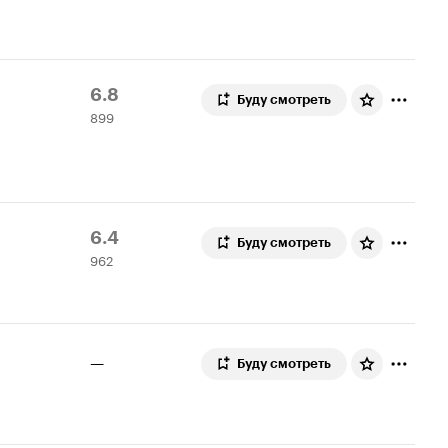
Рейтинг
899
6.8
Буду смотреть
899
Кинопоиска
оценок
6.8
Рейтинг
962
6.4
Буду смотреть
962
Кинопоиска
оценки
6.4
—
Буду смотреть