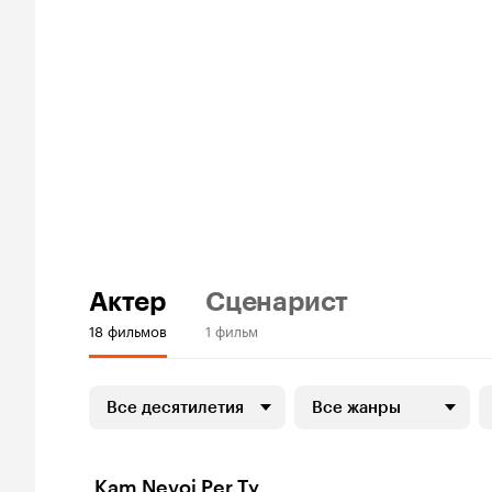
Актер
Сценарист
18 фильмов
1 фильм
Все десятилетия
Все жанры
Kam Nevoj Per Ty