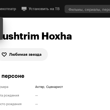
инотеатр
Установить на ТВ
Kushtrim Hoxha
Любимая звезда
 персоне
рьера
Актер
,
Сценарист
та рождения
—
сто рождения
—