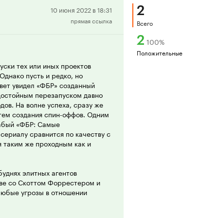
2
Положительная
10 июня 2022 в 18:31
прямая ссылка
рецензия
Всего
2
100
%
Положительные
уски тех или иных проектов
Однако пусть и редко, но
свет увидел «ФБР» созданный
достойным перезапуском давно
ов. На волне успеха, сразу же
ем создания спин-оффов. Одним
лабый «ФБР: Самые
сериалу сравнится по качеству с
 таким же проходным как и
буднях элитных агентов
ве со Скоттом Форрестером и
любые угрозы в отношении