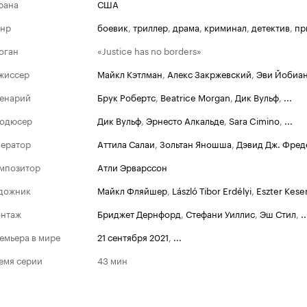
рана
США
нр
боевик
,
триллер
,
драма
,
криминал
,
детектив
,
пр
оган
«Justice has no borders»
жиссер
Майкл Кэтлман
,
Алекс Закржевский
,
Эви Йобиа
енарий
Брук Робертс
,
Beatrice Morgan
,
Дик Вульф
,
...
одюсер
Дик Вульф
,
Эрнесто Алкальде
,
Sara Cimino
,
...
ератор
Аттила Салаи
,
Зольтан Яношша
,
Дэвид Дж. Фред
мпозитор
Атли Эрварссон
дожник
Майкл Фляйшер
,
László Tibor Erdélyi
,
Eszter Kese
нтаж
Бриджет Дернфорд
,
Стефани Уиллис
,
Эш Стил
,
..
емьера в мире
21 сентября 2021
,
...
емя серии
43 мин