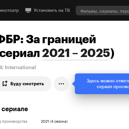
инотеатр
Установить на ТВ
ФБР: За границей
сериал
2021 – 2025
)
I: International
Здесь можно отмет
Буду смотреть
сериал просм
 сериале
д производства
2021
(
4 сезона
)