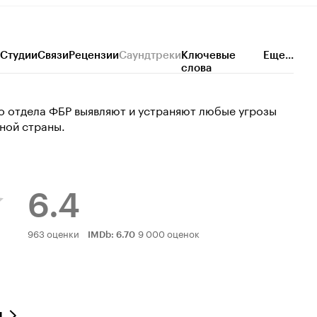
Студии
Связи
Рецензии
Саундтреки
Ключевые
Еще...
слова
 отдела ФБР выявляют и устраняют любые угрозы
ной страны.
6.4
Рейтинг
963 оценки
9 000 оценок
IMDb
:
6.70
Кинопоиска
6.4
л