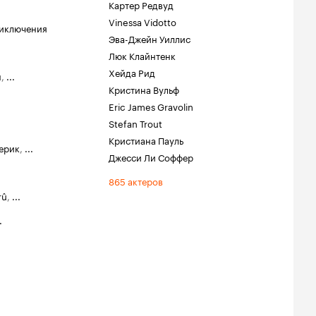
Картер Редвуд
Vinessa Vidotto
иключения
Эва-Джейн Уиллис
Люк Клайнтенк
Хейда Рид
н
,
...
Кристина Вульф
Eric James Gravolin
Stefan Trout
Кристиана Пауль
ерик
,
...
Джесси Ли Соффер
865 актеров
rû
,
...
.