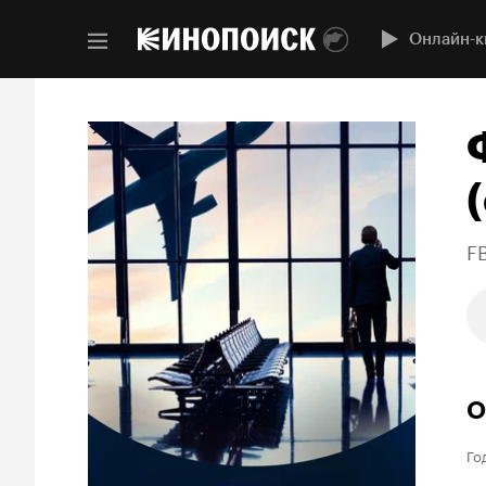
Онлайн-к
(
FB
О
Го