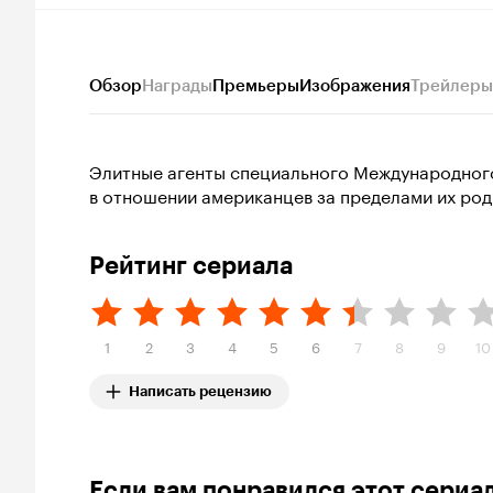
Обзор
Награды
Премьеры
Изображения
Трейлеры
Элитные агенты специального Международного
в отношении американцев за пределами их род
Рейтинг сериала
1
2
3
4
5
6
7
8
9
10
Написать рецензию
Если вам понравился этот сериа