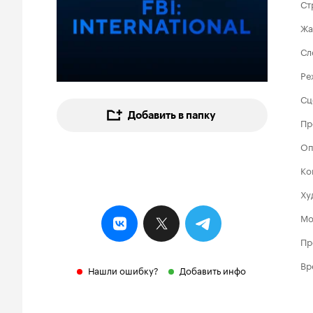
Ст
Жа
Сл
Ре
Сц
Добавить в папку
Пр
Оп
Ко
Ху
Мо
Пр
Вр
Нашли ошибку?
Добавить инфо