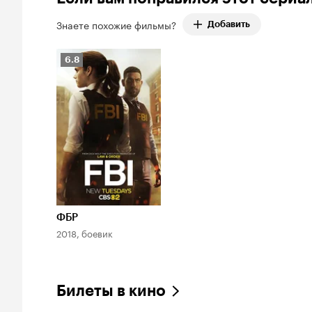
Знаете похожие фильмы?
Добавить
Рейтинг
6.8
Кинопоиска
6.8
ФБР
2018, боевик
Билеты в кино