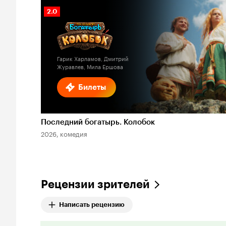
Рейтинг
2.0
Кинопоиска
2.0
Гарик Харламов, Дмитрий
Журавлев, Мила Ершова
Билеты
Последний богатырь. Колобок
2026, комедия
Рецензии зрителей
Написать рецензию