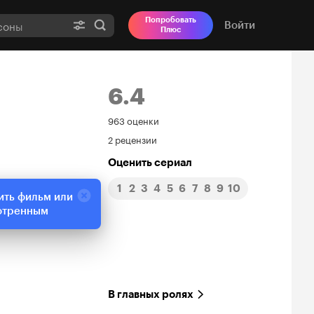
Попробовать
Войти
Плюс
6.4
Рейтинг
963 оценки
2 рецензии
Кинопоиска
Оценить сериал
6.4
1
2
3
4
5
6
7
8
9
10
ить фильм или
отренным
В главных ролях