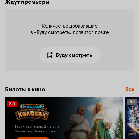
Ждут премьеры
Количество добавивших

в «Буду смотреть» появится позже
Буду смотреть
Билеты в кино
Все
Рейт
6.1
Рейтинг
2.3
Кино
Кинопоиска
6.1
2.3
Гарик Харламов, Дмитрий
Журавлев, Мила Ершова