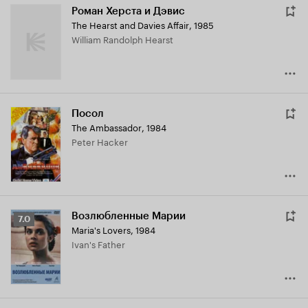
Роман Херста и Дэвис
The Hearst and Davies Affair
,
1985
William Randolph Hearst
Посол
The Ambassador
,
1984
Peter Hacker
Возлюбленные Марии
Рейтинг
7.0
Maria's Lovers
,
1984
Кинопоиска
Ivan's Father
7.0