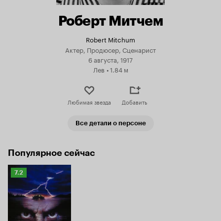
Роберт Митчем
Robert Mitchum
Актер, Продюсер, Сценарист
6 августа, 1917
Лев
•
1.84 м
Любимая звезда
Добавить
Все детали о персоне
Популярное сейчас
Рейтинг
7.2
Кинопоиска
7.2