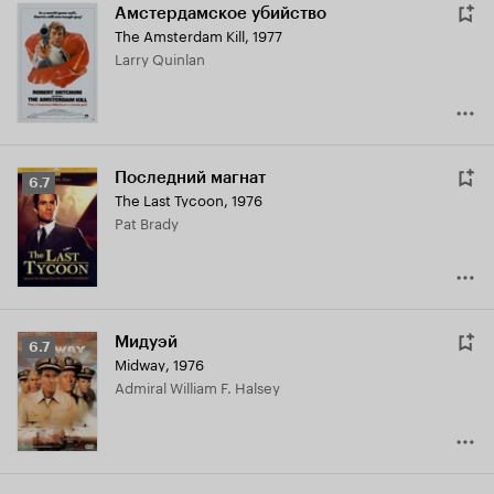
Амстердамское убийство
The Amsterdam Kill
,
1977
Larry Quinlan
Последний магнат
Рейтинг
6.7
The Last Tycoon
,
1976
Кинопоиска
Pat Brady
6.7
Мидуэй
Рейтинг
6.7
Midway
,
1976
Кинопоиска
Admiral William F. Halsey
6.7