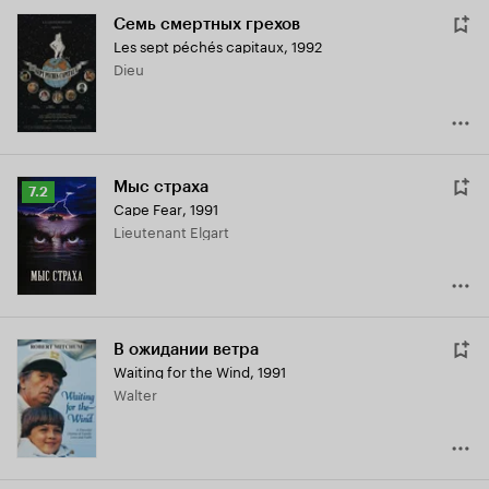
Семь смертных грехов
Les sept péchés capitaux
,
1992
Dieu
Мыс страха
Рейтинг
7.2
Cape Fear
,
1991
Кинопоиска
Lieutenant Elgart
7.2
В ожидании ветра
Waiting for the Wind
,
1991
Walter