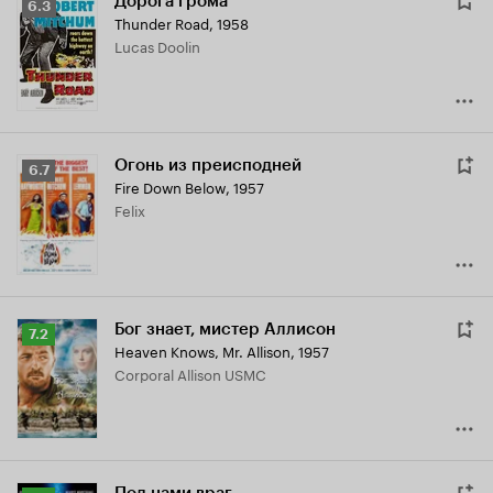
Дорога грома
Рейтинг
6.3
Thunder Road
,
1958
Кинопоиска
Lucas Doolin
6.3
Огонь из преисподней
Рейтинг
6.7
Fire Down Below
,
1957
Кинопоиска
Felix
6.7
Бог знает, мистер Аллисон
Рейтинг
7.2
Heaven Knows, Mr. Allison
,
1957
Кинопоиска
Corporal Allison USMC
7.2