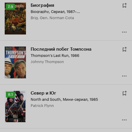
Биография
Рейтинг
7.9
Biography
,
Сериал, 1987–...
Кинопоиска
Brig. Gen. Norman Cota
7.9
Последний побег Томпсона
Thompson's Last Run
,
1986
Johnny Thompson
Север и Юг
Рейтинг
8.1
North and South
,
Мини-сериал, 1985
Кинопоиска
Patrick Flynn
8.1