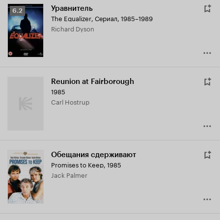
Уравнитель
Рейтинг
6.2
The Equalizer
,
Сериал, 1985–1989
Кинопоиска
Richard Dyson
6.2
Reunion at Fairborough
1985
Carl Hostrup
Обещания сдерживают
Promises to Keep
,
1985
Jack Palmer