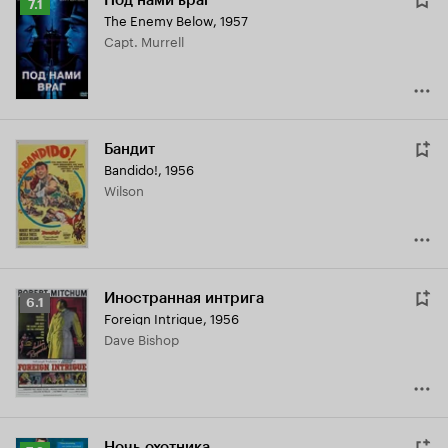
Под нами враг
Рейтинг
7.1
The Enemy Below
,
1957
Кинопоиска
Capt. Murrell
7.1
Бандит
Bandido!
,
1956
Wilson
Иностранная интрига
Рейтинг
6.1
Foreign Intrigue
,
1956
Кинопоиска
Dave Bishop
6.1
Ночь охотника