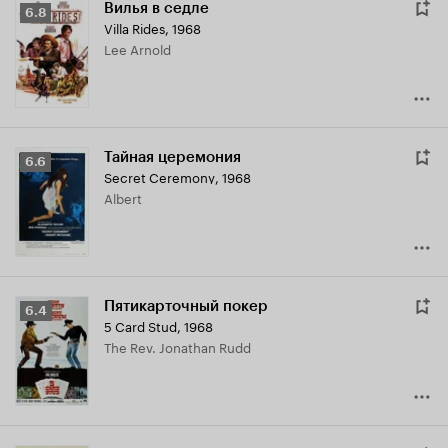
Вилья в седле
Рейтинг
6.8
Villa Rides
,
1968
Кинопоиска
Lee Arnold
6.8
Тайная церемония
Рейтинг
6.6
Secret Ceremony
,
1968
Кинопоиска
Albert
6.6
Пятикарточный покер
Рейтинг
6.4
5 Card Stud
,
1968
Кинопоиска
The Rev. Jonathan Rudd
6.4