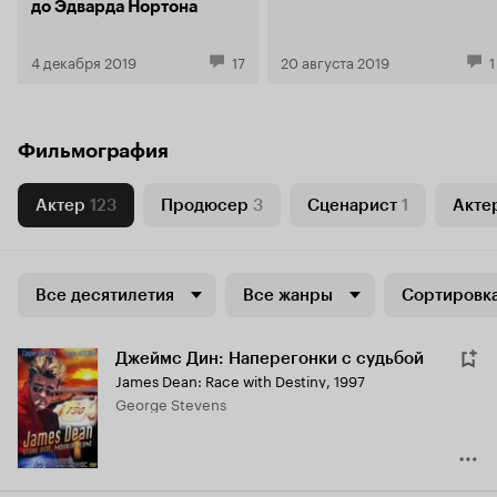
до Эдварда Нортона
4 декабря 2019
17
20 августа 2019
1
Фильмография
Актер
123
Продюсер
3
Сценарист
1
Актер
Все десятилетия
Все жанры
Сортировка
Джеймс Дин: Наперегонки с судьбой
James Dean: Race with Destiny
,
1997
George Stevens