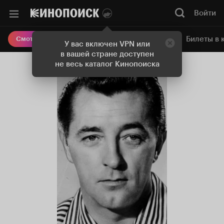
Войти
Онлайн-кинотеатр
Билеты в 
Смотреть кино
У вас включен VPN или
в вашей стране доступен
не весь каталог Кинопоиска