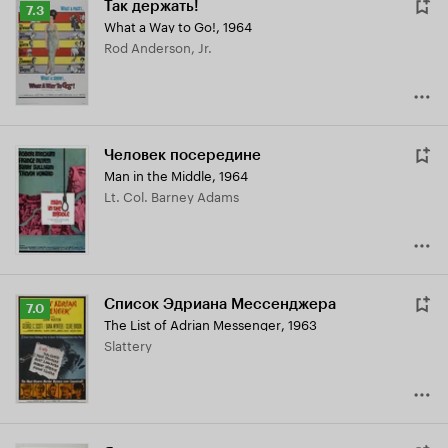
Так держать!
Рейтинг
7.3
What a Way to Go!
,
1964
Кинопоиска
Rod Anderson, Jr.
7.3
Человек посередине
Man in the Middle
,
1964
Lt. Col. Barney Adams
Список Эдриана Мессенджера
Рейтинг
7.0
The List of Adrian Messenger
,
1963
Кинопоиска
Slattery
7.0