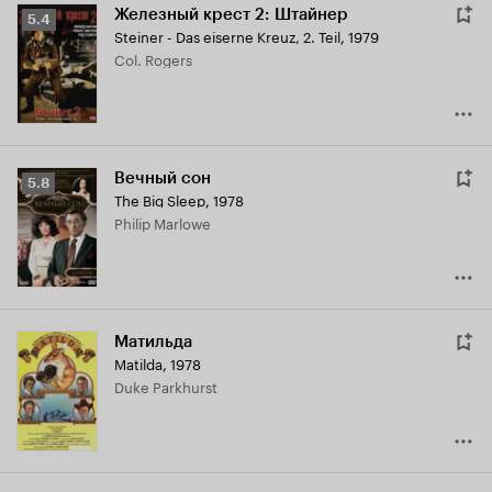
Железный крест 2: Штайнер
Рейтинг
5.4
Steiner - Das eiserne Kreuz, 2. Teil
,
1979
Кинопоиска
Col. Rogers
5.4
Вечный сон
Рейтинг
5.8
The Big Sleep
,
1978
Кинопоиска
Philip Marlowe
5.8
Матильда
Matilda
,
1978
Duke Parkhurst