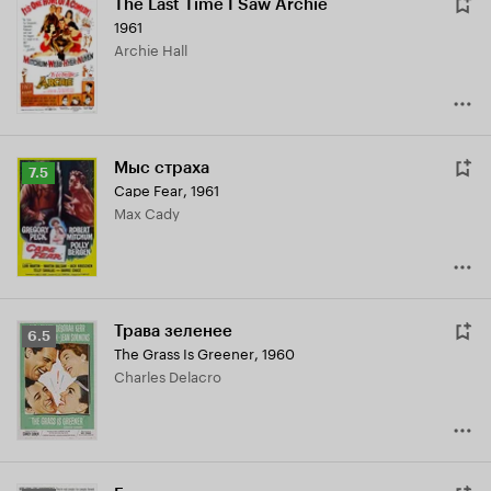
The Last Time I Saw Archie
1961
Archie Hall
Мыс страха
Рейтинг
7.5
Cape Fear
,
1961
Кинопоиска
Max Cady
7.5
Трава зеленее
Рейтинг
6.5
The Grass Is Greener
,
1960
Кинопоиска
Charles Delacro
6.5