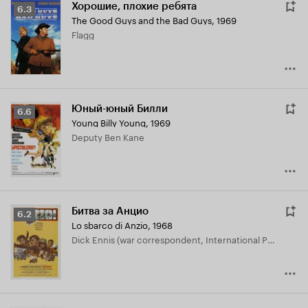
Хорошие, плохие ребята
Рейтинг
6.3
The Good Guys and the Bad Guys
,
1969
Кинопоиска
Flagg
6.3
Юный-юный Билли
Рейтинг
6.6
Young Billy Young
,
1969
Кинопоиска
Deputy Ben Kane
6.6
Битва за Анцио
Рейтинг
6.2
Lo sbarco di Anzio
,
1968
Кинопоиска
Dick Ennis (war correspondent, International Press)
6.2