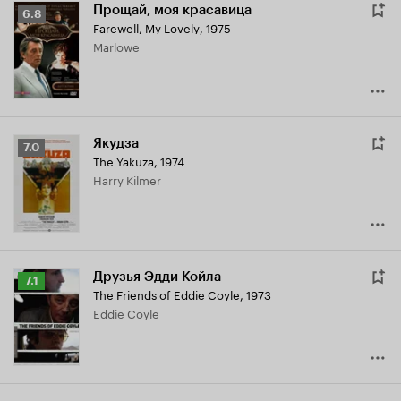
Прощай, моя красавица
Рейтинг
6.8
Farewell, My Lovely
,
1975
Кинопоиска
Marlowe
6.8
Якудза
Рейтинг
7.0
The Yakuza
,
1974
Кинопоиска
Harry Kilmer
7.0
Друзья Эдди Койла
Рейтинг
7.1
The Friends of Eddie Coyle
,
1973
Кинопоиска
Eddie Coyle
7.1