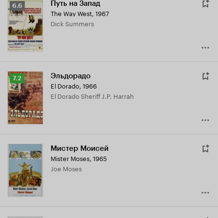
Путь на Запад
Рейтинг
6.6
The Way West
,
1967
Кинопоиска
Dick Summers
6.6
Эльдорадо
Рейтинг
7.2
El Dorado
,
1966
Кинопоиска
El Dorado Sheriff J.P. Harrah
7.2
Мистер Моисей
Mister Moses
,
1965
Joe Moses