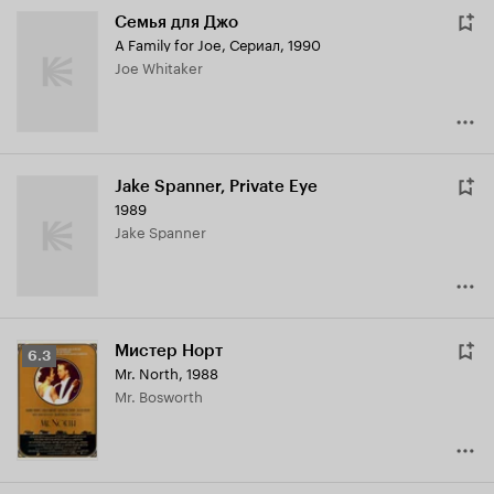
Семья для Джо
A Family for Joe
,
Сериал, 1990
Joe Whitaker
Jake Spanner, Private Eye
1989
Jake Spanner
Мистер Норт
Рейтинг
6.3
Mr. North
,
1988
Кинопоиска
Mr. Bosworth
6.3