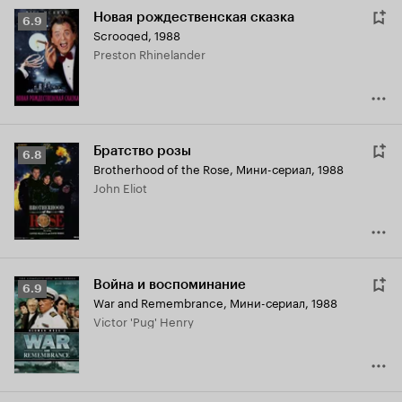
Новая рождественская сказка
Рейтинг
6.9
Scrooged
,
1988
Кинопоиска
Preston Rhinelander
6.9
Братство розы
Рейтинг
6.8
Brotherhood of the Rose
,
Мини-сериал, 1988
Кинопоиска
John Eliot
6.8
Война и воспоминание
Рейтинг
6.9
War and Remembrance
,
Мини-сериал, 1988
Кинопоиска
Victor 'Pug' Henry
6.9