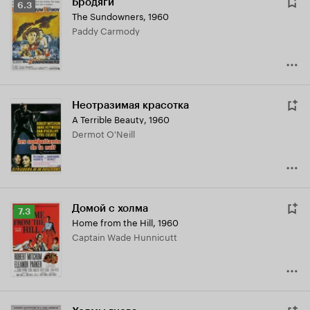
Бродяги
Рейтинг
6.3
The Sundowners
,
1960
Кинопоиска
Paddy Carmody
6.3
Неотразимая красотка
A Terrible Beauty
,
1960
Dermot O'Neill
Домой с холма
Рейтинг
7.3
Home from the Hill
,
1960
Кинопоиска
Captain Wade Hunnicutt
7.3