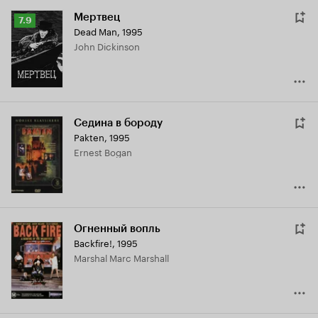
Мертвец
Рейтинг
7.9
Dead Man
,
1995
Кинопоиска
John Dickinson
7.9
Седина в бороду
Pakten
,
1995
Ernest Bogan
Огненный вопль
Backfire!
,
1995
Marshal Marc Marshall