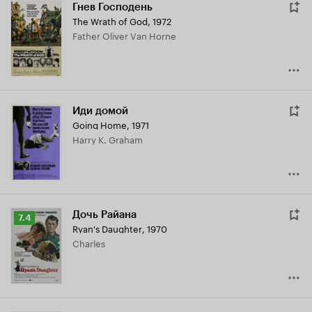
Гнев Господень
The Wrath of God
,
1972
Father Oliver Van Horne
Иди домой
Going Home
,
1971
Harry K. Graham
Дочь Райана
Рейтинг
7.4
Ryan's Daughter
,
1970
Кинопоиска
Charles
7.4