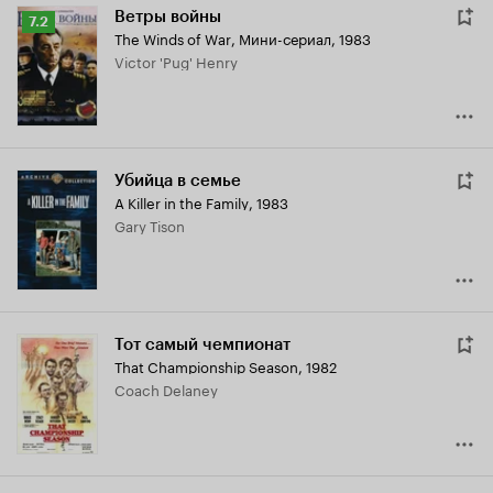
Ветры войны
Рейтинг
7.2
The Winds of War
,
Мини-сериал, 1983
Кинопоиска
Victor 'Pug' Henry
7.2
Убийца в семье
A Killer in the Family
,
1983
Gary Tison
Тот самый чемпионат
That Championship Season
,
1982
Coach Delaney