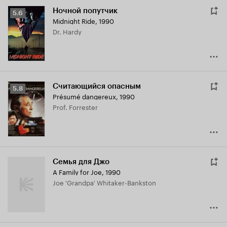
Ночной попутчик
Рейтинг
5.6
Midnight Ride
,
1990
Кинопоиска
Dr. Hardy
5.6
Считающийся опасным
Рейтинг
5.8
Présumé dangereux
,
1990
Кинопоиска
Prof. Forrester
5.8
Семья для Джо
A Family for Joe
,
1990
Joe 'Grandpa' Whitaker-Bankston