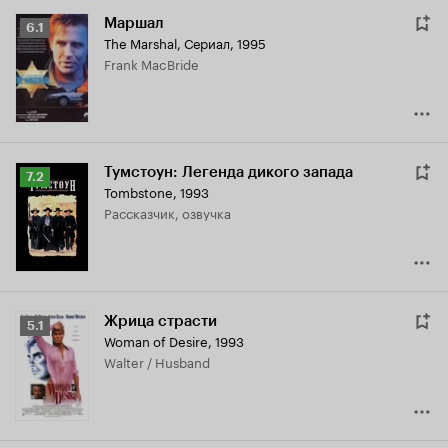
Маршал
Рейтинг
6.1
The Marshal
,
Сериал, 1995
Кинопоиска
Frank MacBride
6.1
Тумстоун: Легенда дикого запада
Рейтинг
7.2
Tombstone
,
1993
Кинопоиска
рассказчик, озвучка
7.2
Жрица страсти
Рейтинг
5.1
Woman of Desire
,
1993
Кинопоиска
Walter / Husband
5.1