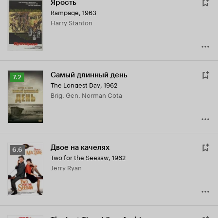
Ярость
Rampage
,
1963
Harry Stanton
Самый длинный день
Рейтинг
7.2
The Longest Day
,
1962
Кинопоиска
Brig. Gen. Norman Cota
7.2
Двое на качелях
Рейтинг
6.6
Two for the Seesaw
,
1962
Кинопоиска
Jerry Ryan
6.6