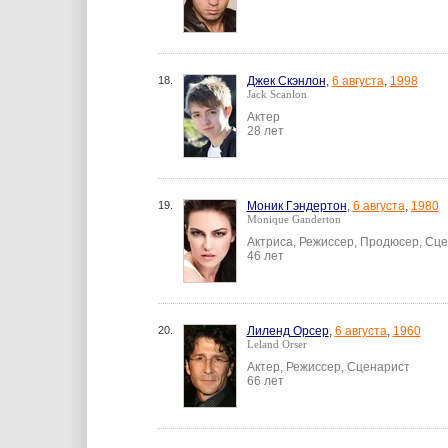
18.
Джек Скэнлон
,
6 августа
,
1998
Jack Scanlon
Актер
28 лет
19.
Моник Гэндертон
,
6 августа
,
1980
Monique Ganderton
Актриса, Режиссер, Продюсер, Сц
46 лет
20.
Лиленд Орсер
,
6 августа
,
1960
Leland Orser
Актер, Режиссер, Сценарист
66 лет