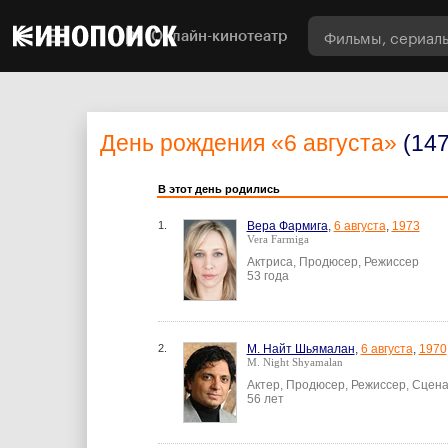
Онлайн-кинотеатр
День рождения
«6 августа»
(14
В этот день родились
1.
Вера Фармига
,
6 августа
,
1973
Vera Farmiga
Актриса, Продюсер, Режиссер
53 года
2.
М. Найт Шьямалан
,
6 августа
,
1970
M. Night Shyamalan
Актер, Продюсер, Режиссер, Сцен
56 лет