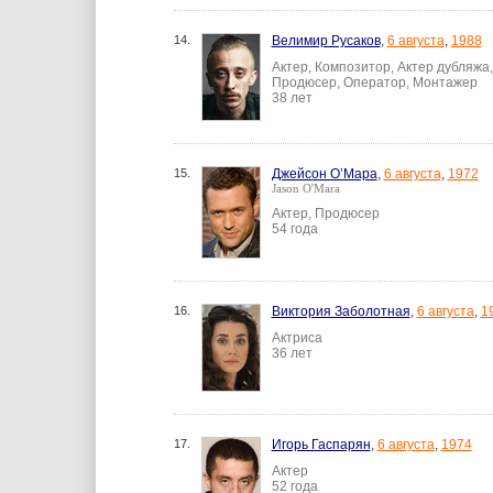
14.
Велимир Русаков
,
6 августа
,
1988
Актер, Композитор, Актер дубляжа
Продюсер, Оператор, Монтажер
38 лет
15.
Джейсон О’Мара
,
6 августа
,
1972
Jason O'Mara
Актер, Продюсер
54 года
16.
Виктория Заболотная
,
6 августа
,
1
Актриса
36 лет
17.
Игорь Гаспарян
,
6 августа
,
1974
Актер
52 года