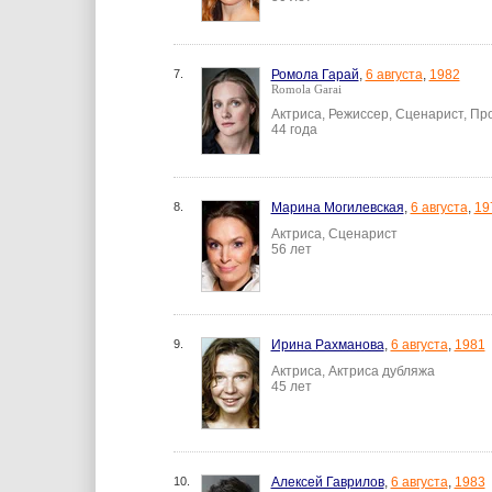
7.
Ромола Гарай
,
6 августа
,
1982
Romola Garai
Актриса, Режиссер, Сценарист, П
44 года
8.
Марина Могилевская
,
6 августа
,
19
Актриса, Сценарист
56 лет
9.
Ирина Рахманова
,
6 августа
,
1981
Актриса, Актриса дубляжа
45 лет
10.
Алексей Гаврилов
,
6 августа
,
1983