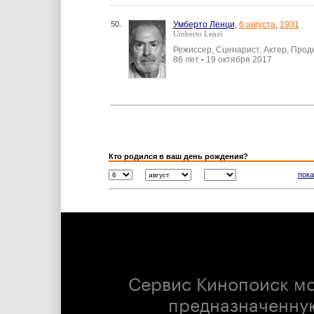
50.
Умберто Ленци
,
6 августа
,
1931
Umberto Lenzi
Режиссер, Сценарист, Актер, Про
86 лет
19 октября 2017
•
Кто родился в ваш день рождения?
пока
Сервис Кинопоиск м
предназначенну