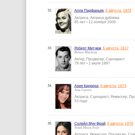
32.
Алла Парфаньяк
,
6 августа
,
1924
Актриса, Актриса дубляжа
85 лет
12 ноября 2009
•
33.
Роберт Митчем
,
6 августа
,
1917
Robert Mitchum
Актер, Продюсер, Сценарист
79 лет
1 июля 1997
•
34.
Азия Каррера
,
6 августа
,
1973
Asia Carrera
Актриса, Сценарист, Режиссер, П
53 года
35.
Солейл Мун Фрай
,
6 августа
,
1976
Soleil Moon Frye
Актриса, Режиссер, Продюсер, Сц