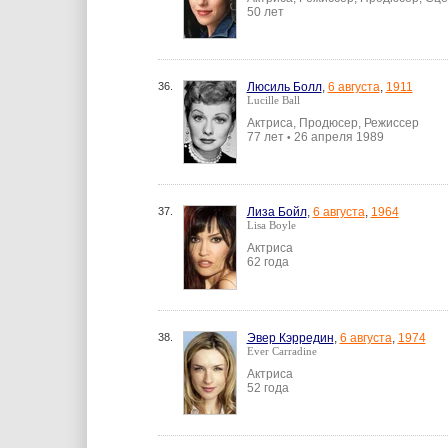
50 лет
36.
Люсиль Болл
,
6 августа
,
1911
Lucille Ball
Актриса, Продюсер, Режиссер
77 лет
26 апреля 1989
•
37.
Лиза Бойл
,
6 августа
,
1964
Lisa Boyle
Актриса
62 года
38.
Эвер Кэрредин
,
6 августа
,
1974
Ever Carradine
Актриса
52 года