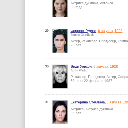
Актриса дубляжа, Актриса
33 года
29.
Форрест Гудлак
,
6 августа
,
1998
Forrest Goodluck
Актер, Режиссер, Продюсер, Комп
28 лет
30.
Энди Уорхол
,
6 августа
,
1928
Andy Warhol
Режиссер, Продюсер, Актер, Опер
58 лет
22 февраля 1987
•
31.
Екатерина Стеблина
,
6 августа
,
19
Актриса, Актриса дубляжа
35 лет