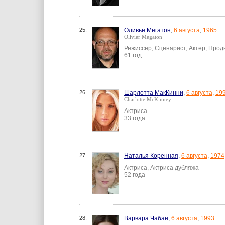
25.
Оливье Мегатон
,
6 августа
,
1965
Olivier Megaton
Режиссер, Сценарист, Актер, Про
61 год
26.
Шарлотта МакКинни
,
6 августа
,
19
Charlotte McKinney
Актриса
33 года
27.
Наталья Коренная
,
6 августа
,
1974
Актриса, Актриса дубляжа
52 года
28.
Варвара Чабан
,
6 августа
,
1993