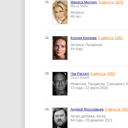
21.
Мариса Миллер
,
6 августа
,
1978
Marisa Miller
Актриса
48 лет
22.
Ксения Князева
,
6 августа
,
1982
Актриса, Продюсер
44 года
23.
Чак Рассел
,
6 августа
,
1952
Chuck Russell
Режиссер, Продюсер, Сценарист, 
73 года
22 июля 2026
•
24.
Андрей Ярославцев
,
6 августа
,
195
Актер дубляжа, Актер
64 года
26 декабря 2021
•