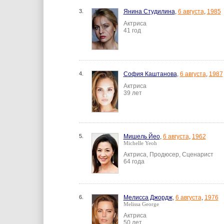
3.
Янина Студилина
,
6 августа
,
1985
Актриса
41 год
4.
София Каштанова
,
6 августа
,
1987
Актриса
39 лет
5.
Мишель Йео
,
6 августа
,
1962
Michelle Yeoh
Актриса, Продюсер, Сценарист
64 года
6.
Мелисса Джордж
,
6 августа
,
1976
Melissa George
Актриса
50 лет