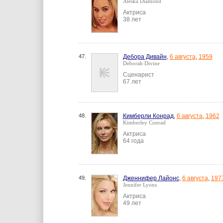
Aleska Diamond
Актриса
38 лет
47.
Дебора Дивайн
,
6 августа
,
1959
Deborah Divine
Сценарист
67 лет
48.
Кимберли Конрад
,
6 августа
,
1962
Kimberley Conrad
Актриса
64 года
49.
Дженнифер Лайонс
,
6 августа
,
197
Jennifer Lyons
Актриса
49 лет