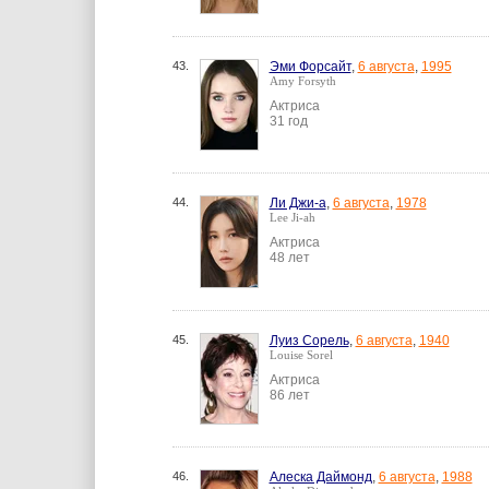
43.
Эми Форсайт
,
6 августа
,
1995
Amy Forsyth
Актриса
31 год
44.
Ли Джи-а
,
6 августа
,
1978
Lee Ji-ah
Актриса
48 лет
45.
Луиз Сорель
,
6 августа
,
1940
Louise Sorel
Актриса
86 лет
46.
Алеска Даймонд
,
6 августа
,
1988