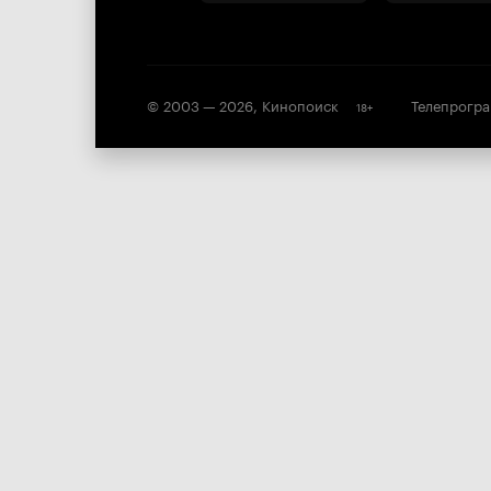
© 2003 —
2026
,
Кинопоиск
Телепрогр
18
+