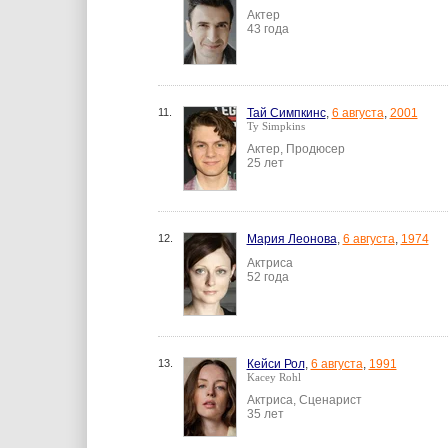
Актер
43 года
11.
Тай Симпкинс
,
6 августа
,
2001
Ty Simpkins
Актер, Продюсер
25 лет
12.
Мария Леонова
,
6 августа
,
1974
Актриса
52 года
13.
Кейси Рол
,
6 августа
,
1991
Kacey Rohl
Актриса, Сценарист
35 лет