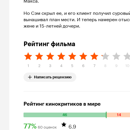
Макса.
Но Сэм скрыл ее, и его клиент получил суровый
вынашивал план мести. И теперь намерен отыск
жене и 15-летней дочери.
Рейтинг фильма
1
2
3
4
5
6
7
8
9
10
Написать рецензию
Рейтинг кинокритиков в мире
46
14
Количество положительных оценок: 46. Количество отрица
6.9
77%
60 оценок