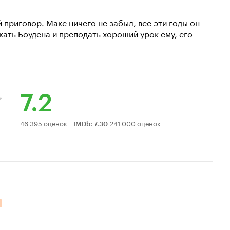
 приговор. Макс ничего не забыл, все эти годы он
ать Боудена и преподать хороший урок ему, его
7.2
Рейтинг
46 395 оценок
241 000 оценок
IMDb
:
7.30
Кинопоиска
7.2
тельных оценок: 14.