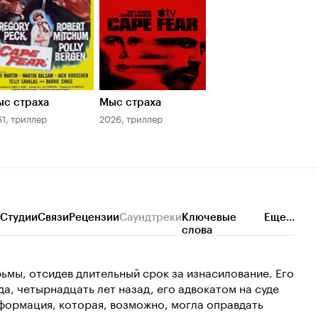
с страха
Мыс страха
61, триллер
2026, триллер
Студии
Связи
Рецензии
Саундтреки
Ключевые
Еще...
слова
ьмы, отсидев длительный срок за изнасилование. Его
а, четырнадцать лет назад, его адвокатом на суде
нформация, которая, возможно, могла оправдать