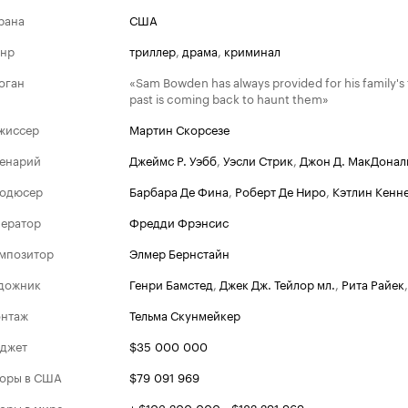
рана
США
нр
триллер
,
драма
,
криминал
оган
«Sam Bowden has always provided for his family's 
past is coming back to haunt them»
жиссер
Мартин Скорсезе
енарий
Джеймс Р. Уэбб
,
Уэсли Стрик
,
Джон Д. МакДонал
одюсер
Барбара Де Фина
,
Роберт Де Ниро
,
Кэтлин Кенн
ератор
Фредди Фрэнсис
мпозитор
Элмер Бернстайн
дожник
Генри Бамстед
,
Джек Дж. Тейлор мл.
,
Рита Райек
нтаж
Тельма Скунмейкер
джет
$35 000 000
оры в США
$79 091 969
оры в мире
+ $103 200 000 = $182 291 969