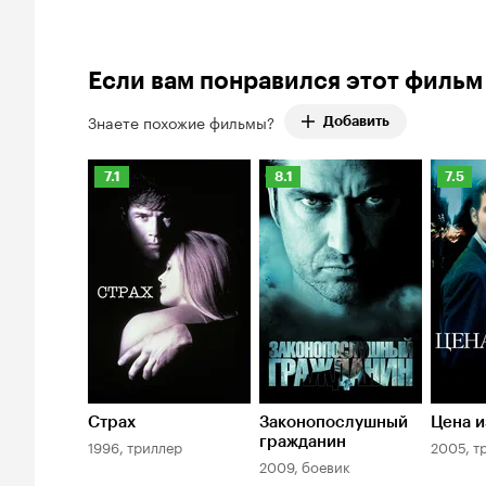
Рейтинг Кинопоиска 77%
Если вам понравился этот фильм
Знаете похожие фильмы?
Добавить
Рейтинг
Рейтинг
Рейти
7.1
8.1
7.5
Кинопоиска
Кинопоиска
Киноп
7.1
8.1
7.5
Страх
Законопослушный
Цена 
гражданин
1996, триллер
2005, т
2009, боевик