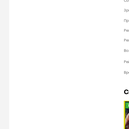
Зр
Пр
Ре
Ре
Во
Ре
Вр
С
Р
К
7