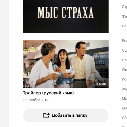
Ст
Жа
Сл
Ре
Сц
Пр
Оп
Ко
3 мин
Ху
Длительность 3 мин
Трейлер (русский язык)
Мо
19 ноября 2013
Бю
Добавить в папку
Сб
Сб