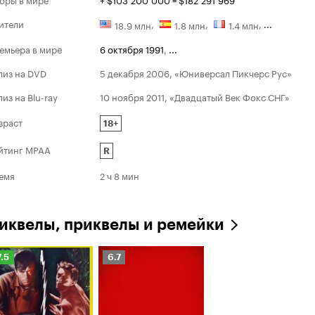
ители
,
,
,
...
18.9 млн
1.8 млн
1.4 млн
Оскар
емьера в мире
6 октября 1991
,
...
Номина
1992
лиз на DVD
5 декабря 2006, «Юниверсал Пикчерс Рус»
Лучшая му
лиз на Blu-ray
10 ноября 2011, «Двадцатый Век Фокс СНГ»
Лучшая же
второго п
зраст
18+
йтинг MPAA
R
емя
2 ч 8 мин
иквелы, приквелы и ремейки
ейтинг
Рейтинг
7.5
6.7
инопоиска
Кинопоиска
.5
6.7