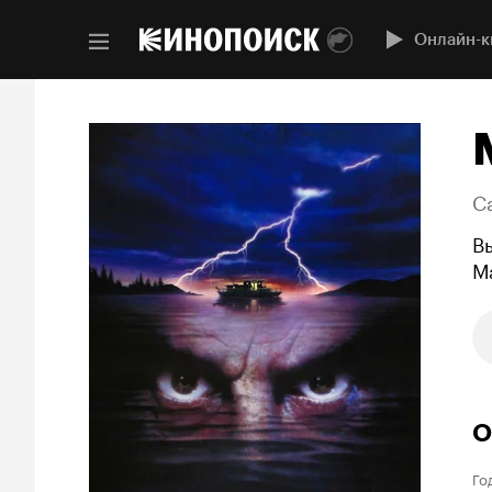
Онлайн-к
C
В
М
О
Го