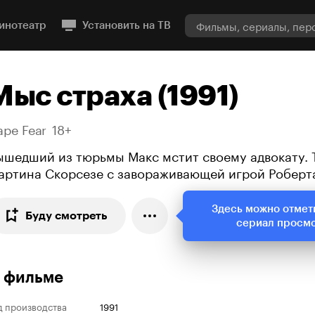
инотеатр
Установить на ТВ
Мыс страха (1991)
ape Fear
18+
ышедший из тюрьмы Макс мстит своему адвокату. 
артина Скорсезе с завораживающей игрой Роберт
Здесь можно отмет
Буду смотреть
сериал просм
 фильме
д производства
1991