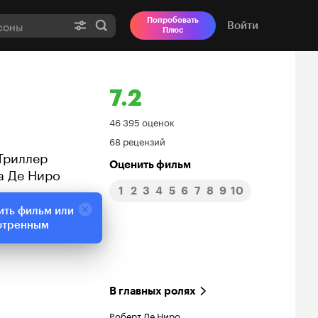
Попробовать
Войти
Плюс
7.2
Рейтинг
46 395 оценок
68 рецензий
Кинопоиска
Триллер
Оценить фильм
а Де Ниро
7.2
1
2
3
4
5
6
7
8
9
10
ить фильм или
отренным
В главных ролях
Роберт Де Ниро