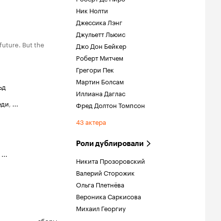
Ник Нолти
Джессика Лэнг
Джульетт Льюис
future. But the
Джо Дон Бейкер
Роберт Митчем
Грегори Пек
Мартин Болсам
ьд
Иллиана Даглас
еди
,
...
Фред Долтон Томпсон
43 актера
Роли дублировали
,
...
Никита Прозоровский
Валерий Сторожик
Ольга Плетнёва
Вероника Саркисова
Михаил Георгиу
сборы