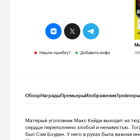
Мы
Нашли ошибку?
Добавить инфо
19
Обзор
Награды
Премьеры
Изображения
Трейлеры
Матерый уголовник Макс Кейди выходит из тюр
сердце переполнено злобой и ненавистью. Тогд
был Сэм Боуден. У него в руках была важная и