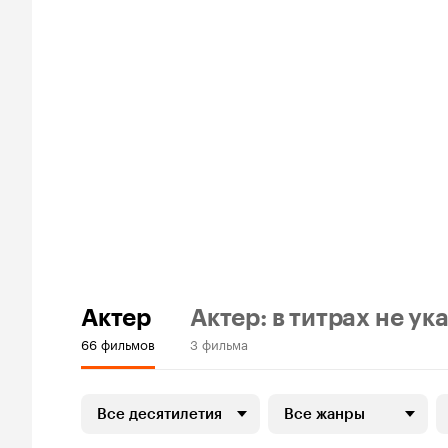
Актер
Актер: в титрах не ук
66 фильмов
3 фильма
Все десятилетия
Все жанры