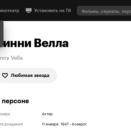
инотеатр
Установить на ТВ
Винни Велла
inny Vella
Любимая звезда
 персоне
рьера
Актер
та рождения
11 января
,
1947
•
Козерог