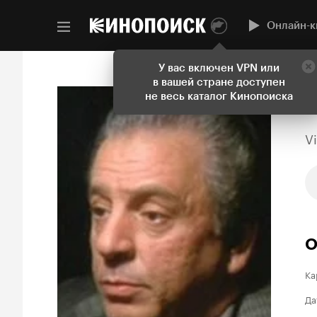
Онлайн-к
У вас включен VPN или
в вашей стране доступен
не весь каталог Кинопоиска
V
О
Ка
Да