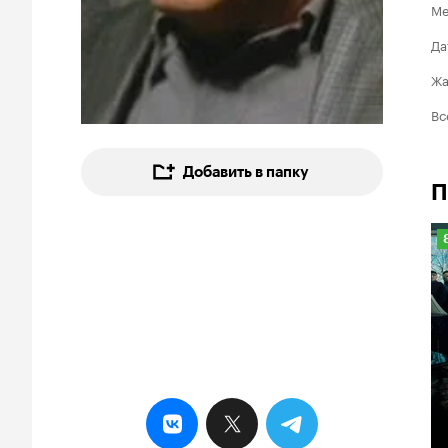
Ме
Да
Ж
Вс
Добавить в папку
П
8