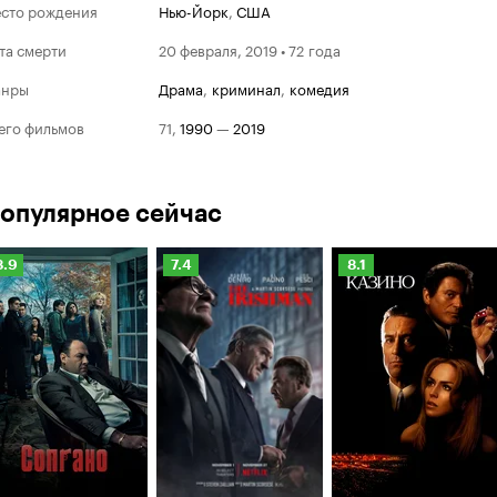
сто рождения
Нью-Йорк
,
США
та смерти
20 февраля, 2019 • 72 года
анры
драма
,
криминал
,
комедия
его фильмов
71
,
1990
—
2019
опулярное сейчас
Рейтинг
Рейтинг
Рейтинг
8.9
7.4
8.1
Кинопоиска
Кинопоиска
Кинопоиска
.9
7.4
8.1