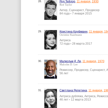
28.
Род Тейлор
,
11 января
,
1930
Rod Taylor
Актер, Сценарист, Продюсер
84 года
7 января 2015
•
29.
Кристина Кауфманн
,
11 января
,
19
Christine Kaufmann
Актриса
72 года
28 марта 2017
•
30.
Малкольм Д. Ли
,
11 января
,
1970
Malcolm D. Lee
Режиссер, Продюсер, Сценарист, 
56 лет
31.
Светлана Репетина
,
11 января
,
19
Актриса дубляжа, Актриса, Режисс
46 лет
12 марта 2013
•