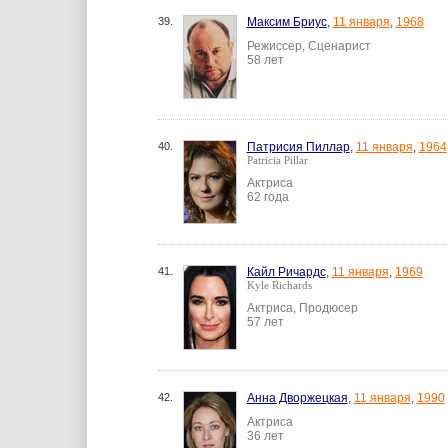
39.
Максим Бриус
,
11 января
,
1968
Режиссер, Сценарист
58 лет
40.
Патрисия Пиллар
,
11 января
,
1964
Patricia Pillar
Актриса
62 года
41.
Кайл Ричардс
,
11 января
,
1969
Kyle Richards
Актриса, Продюсер
57 лет
42.
Анна Дворжецкая
,
11 января
,
1990
Актриса
36 лет