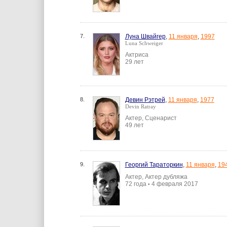
7.
Луна Швайгер
,
11 января
,
1997
Luna Schweiger
Актриса
29 лет
8.
Девин Рэтрей
,
11 января
,
1977
Devin Ratray
Актер, Сценарист
49 лет
9.
Георгий Тараторкин
,
11 января
,
19
Актер, Актер дубляжа
72 года
4 февраля 2017
•