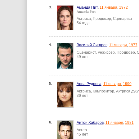
3.
Аманда Пит
,
11 января
,
1972
Amanda Peet
Актриса, Продюсер, Сценарист
54 года
4.
Василий Сигарев
,
11 января
,
1977
Сценарист, Режиссер, Продюсер, 
49 лет
5.
Анна Руднева
,
11 января
,
1990
Актриса, Композитор, Актриса дуб
36 лет
6.
Антон Хабаров
,
11 января
,
1981
Актер
45 лет