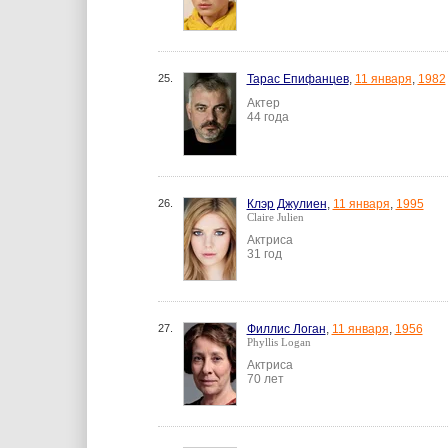
25.
Тарас Епифанцев
,
11 января
,
1982
Актер
44 года
26.
Клэр Джулиен
,
11 января
,
1995
Claire Julien
Актриса
31 год
27.
Филлис Логан
,
11 января
,
1956
Phyllis Logan
Актриса
70 лет