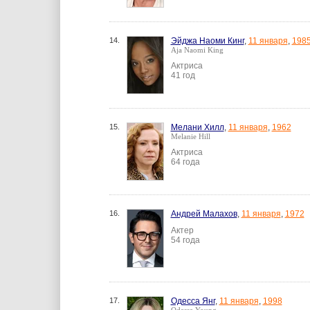
14.
Эйджа Наоми Кинг
,
11 января
,
198
Aja Naomi King
Актриса
41 год
15.
Мелани Хилл
,
11 января
,
1962
Melanie Hill
Актриса
64 года
16.
Андрей Малахов
,
11 января
,
1972
Актер
54 года
17.
Одесса Янг
,
11 января
,
1998