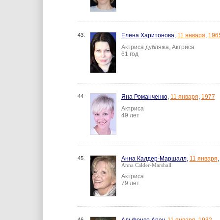
43.
Елена Харитонова
,
11 января
,
196
Актриса дубляжа, Актриса
61 год
44.
Яна Романченко
,
11 января
,
1977
Актриса
49 лет
45.
Анна Калдер-Маршалл
,
11 января
Anna Calder-Marshall
Актриса
79 лет
46.