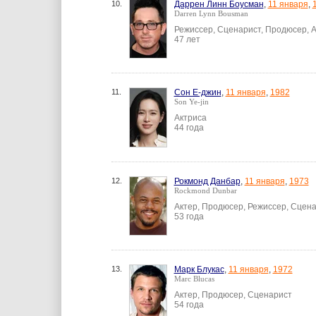
10.
Даррен Линн Боусман
,
11 января
,
Darren Lynn Bousman
Режиссер, Сценарист, Продюсер, 
47 лет
11.
Сон Е-джин
,
11 января
,
1982
Son Ye-jin
Актриса
44 года
12.
Рокмонд Данбар
,
11 января
,
1973
Rockmond Dunbar
Актер, Продюсер, Режиссер, Сцен
53 года
13.
Марк Блукас
,
11 января
,
1972
Marc Blucas
Актер, Продюсер, Сценарист
54 года