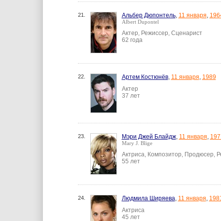
21.
Альбер Дюпонтель
,
11 января
,
196
Albert Dupontel
Актер, Режиссер, Сценарист
62 года
22.
Артем Костюнёв
,
11 января
,
1989
Актер
37 лет
23.
Мэри Джей Блайдж
,
11 января
,
197
Mary J. Blige
Актриса, Композитор, Продюсер, 
55 лет
24.
Людмила Ширяева
,
11 января
,
198
Актриса
45 лет