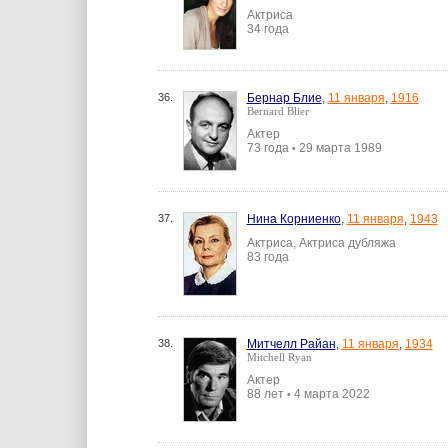
Актриса
34 года
36.
Бернар Блие
,
11 января
,
1916
Bernard Blier
Актер
73 года
29 марта 1989
•
37.
Нина Корниенко
,
11 января
,
1943
Актриса, Актриса дубляжа
83 года
38.
Митчелл Райан
,
11 января
,
1934
Mitchell Ryan
Актер
88 лет
4 марта 2022
•