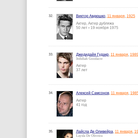
32.
Виктор Авдюшко
,
11 января
,
1925
Актер, Актер дубляжа
50 лет
19 ноября 1975
•
33.
Джедидайя Гудакр
,
11 января
,
198
Jedidiah Goodacre
Актер
37 лет
34.
Алексей Самсонов
,
11 января
,
198
Актер
41 год
35.
Лайсла Де Оливейра
,
11 января
,
1
Laysla De Oliveira