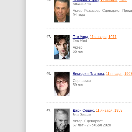
Альфонсо Арау
,
11 января
,
1932
Alfonso Arau
Актер, Режиссер, Сценарист, Про
94 года
47.
Том Уорд
,
11 января
,
1971
Tom Ward
Актер
55 лет
48.
Виктория Платова
,
11 января
,
196
Сценарист
59 лет
49.
Джон Сешнс
,
11 января
,
1953
John Sessions
Актер, Сценарист
67 лет
2 ноября 2020
•