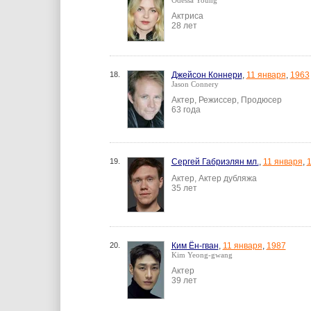
Odessa Young
Актриса
28 лет
18.
Джейсон Коннери
,
11 января
,
1963
Jason Connery
Актер, Режиссер, Продюсер
63 года
19.
Сергей Габриэлян мл.
,
11 января
,
Актер, Актер дубляжа
35 лет
20.
Ким Ён-гван
,
11 января
,
1987
Kim Yeong-gwang
Актер
39 лет