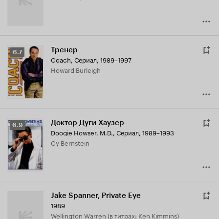
Тренер
Рейтинг
6.7
Coach
,
Сериал, 1989–1997
Кинопоиска
Howard Burleigh
6.7
Доктор Дуги Хаузер
Рейтинг
6.9
Doogie Howser, M.D.
,
Сериал, 1989–1993
Кинопоиска
Cy Bernstein
6.9
Jake Spanner, Private Eye
1989
Wellington Warren (в титрах: Ken Kimmins)