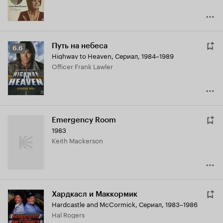
Путь на небеса
Рейтинг
6.6
Highway to Heaven
,
Сериал, 1984–1989
Кинопоиска
Officer Frank Lawler
6.6
Emergency Room
1983
Keith Mackerson
Хардкасл и Маккормик
Hardcastle and McCormick
,
Сериал, 1983–1986
Hal Rogers