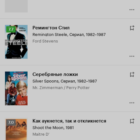
Ремингтон Стил
Рейтинг
7.7
Remington Steele
,
Сериал, 1982–1987
Кинопоиска
Ford Stevens
7.7
Серебряные ложки
Silver Spoons
,
Сериал, 1982–1987
Mr. Zimmerman / Perry Potter
Как аукнется, так и откликнется
Рейтинг
7.0
Shoot the Moon
,
1981
Кинопоиска
Maitre D'
7.0