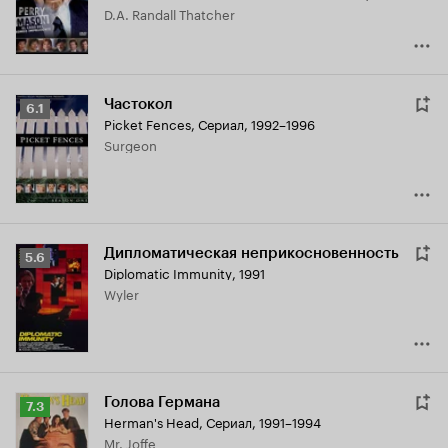
D.A. Randall Thatcher
Частокол
Рейтинг
6.1
Picket Fences
,
Сериал, 1992–1996
Кинопоиска
Surgeon
6.1
Дипломатическая неприкосновенность
Рейтинг
5.6
Diplomatic Immunity
,
1991
Кинопоиска
Wyler
5.6
Голова Германа
Рейтинг
7.3
Herman's Head
,
Сериал, 1991–1994
Кинопоиска
Mr. Joffe
7.3