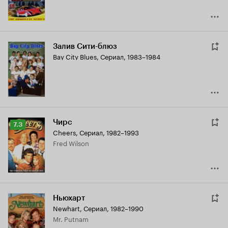
Залив Сити-блюз
Bay City Blues
,
Сериал, 1983–1984
Чирс
Рейтинг
7.3
Cheers
,
Сериал, 1982–1993
Кинопоиска
Fred Wilson
7.3
Ньюхарт
Newhart
,
Сериал, 1982–1990
Mr. Putnam