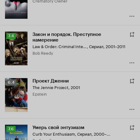
Crematory Owner
7.9
Закон и порядок. Преступное
Рейтинг
7.4
намерение
Кинопоиска
Law & Order: Criminal Intent
,
Сериал, 2001–2011
7.4
Bob Reedy
Проект Дженни
Рейтинг
6.4
The Jennie Project
,
2001
Кинопоиска
Epstein
6.4
Умерь свой энтузиазм
Рейтинг
7.6
Curb Your Enthusiasm
,
Сериал, 2000–...
Кинопоиска