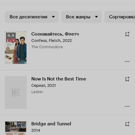
Все десятилетия
Все жанры
Сортировка
Сознавайтесь, Флетч
Рейтинг
6.4
Confess, Fletch
,
2022
Кинопоиска
The Commodore
6.4
Now Is Not the Best Time
Сериал, 2021
Lester
Bridge and Tunnel
2014