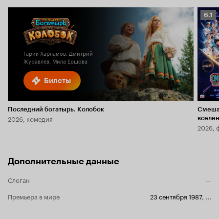
Рейт
6.1
Кино
6.1
Гарик Харламов, Дмитрий
Журавлев, Мила Ершова
Билеты
Последний богатырь. Колобок
Смеша
2026, комедия
вселе
2026, 
Дополнительные данные
Слоган
—
Премьера в мире
23 сентября 1987
,
...