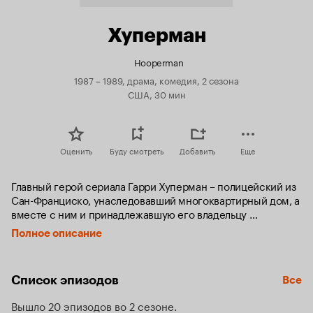
Хуперман
Hooperman
1987 – 1989, драма, комедия, 2 сезона
США, 30 мин
Оценить
Буду смотреть
Добавить
Еще
Главный герой сериала Гарри Хуперман – полицейский из 
Сан-Франциско, унаследовавший многоквартирный дом, а 
вместе с ним и принадлежавшую его владельцу 
зловредную и очень надоедливую собаку.
Полное описание
Список эпизодов
Все
Вышло 20 эпизодов во 2 сезоне