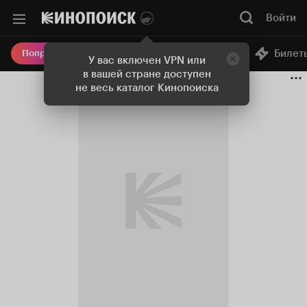
Войти
Онлайн-кинотеатр
Билет
Попробовать Плюс
У вас включен VPN или
в вашей стране доступен
не весь каталог Кинопоиска