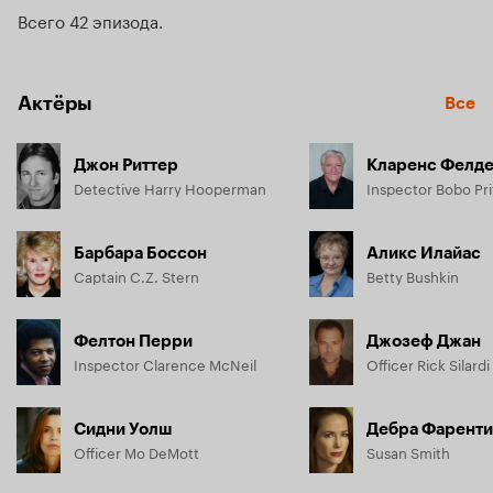
Всего 42 эпизода
Актёры
Все
Джон Риттер
Кларенс Фелд
Detective Harry Hooperman
Inspector Bobo Pri
Барбара Боссон
Аликс Илайас
Captain C.Z. Stern
Betty Bushkin
Фелтон Перри
Джозеф Джан
Inspector Clarence McNeil
Officer Rick Silardi
Сидни Уолш
Дебра Фарент
Officer Mo DeMott
Susan Smith