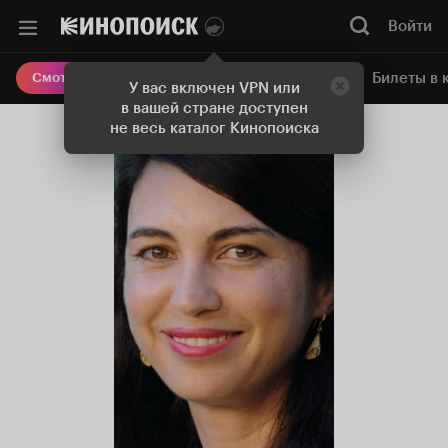
Войти
Онлайн-кинотеатр
Билеты в 
Смотреть кино
У вас включен VPN или
в вашей стране доступен
не весь каталог Кинопоиска