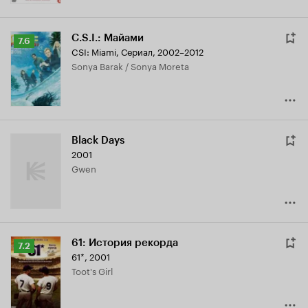
C.S.I.: Майами
Рейтинг
7.6
CSI: Miami
,
Сериал, 2002–2012
Кинопоиска
Sonya Barak / Sonya Moreta
7.6
Black Days
2001
Gwen
61: История рекорда
Рейтинг
7.2
61*
,
2001
Кинопоиска
Toot's Girl
7.2