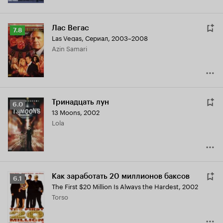
Лас Вегас
Рейтинг
7.8
Las Vegas
,
Сериал, 2003–2008
Кинопоиска
Azin Samari
7.8
Тринадцать лун
Рейтинг
6.0
13 Moons
,
2002
Кинопоиска
Lola
6.0
Как заработать 20 миллионов баксов
Рейтинг
6.1
The First $20 Million Is Always the Hardest
,
2002
Кинопоиска
Torso
6.1