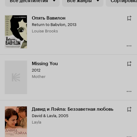
Все десятилетия
Все жанры
Сортировка
Опять Вавилон
Return to Babylon
,
2013
Louise Brooks
Missing You
2012
Mother
Давид и Лэйла: Беззаветная любовь
David & Layla
,
2005
Layla