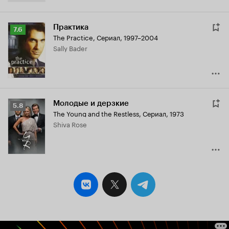
Практика
Рейтинг
7.6
The Practice
,
Сериал, 1997–2004
Кинопоиска
Sally Bader
7.6
Молодые и дерзкие
Рейтинг
5.8
The Young and the Restless
,
Сериал, 1973
Кинопоиска
Shiva Rose
5.8