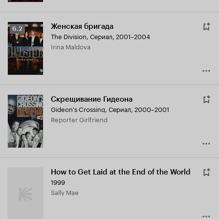
Женская бригада
Рейтинг
6.2
The Division
,
Сериал, 2001–2004
Кинопоиска
Irina Maldova
6.2
Скрещивание Гидеона
Gideon's Crossing
,
Сериал, 2000–2001
Reporter Girlfriend
How to Get Laid at the End of the World
1999
Sally Mae