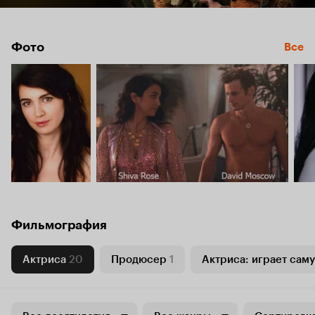
Фото
Все
Фильмография
Актриса
20
Продюсер
1
Актриса: играет саму