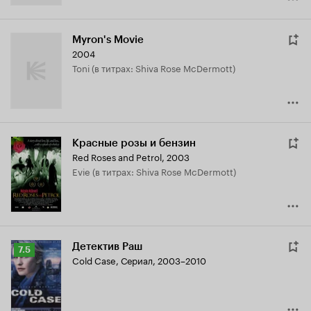
Myron's Movie
2004
Toni (в титрах: Shiva Rose McDermott)
Красные розы и бензин
Red Roses and Petrol
,
2003
Evie (в титрах: Shiva Rose McDermott)
Детектив Раш
Рейтинг
7.5
Cold Case
,
Сериал, 2003–2010
Кинопоиска
7.5