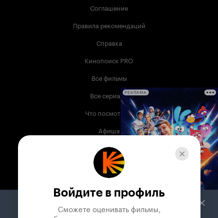
Соглашение
Правила рекомендаций
Справка
Кинопоиск PRO
Все фильмы
Все сериалы
РЕКЛАМА
Что посмотреть
Афиша
Музыка
Телепрограмма
Книги
Войдите в профиль
Служба поддержки
Сможете оценивать фильмы,
