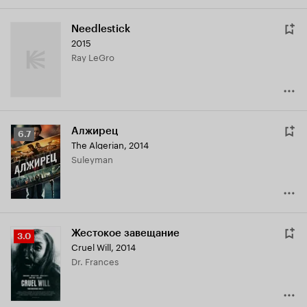
Needlestick
2015
Ray LeGro
Алжирец
Рейтинг
6.7
The Algerian
,
2014
Кинопоиска
Suleyman
6.7
Жестокое завещание
Рейтинг
3.0
Cruel Will
,
2014
Кинопоиска
Dr. Frances
3.0