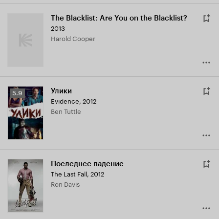
The Blacklist: Are You on the Blacklist?
2013
Harold Cooper
Улики
Рейтинг
5.9
Evidence
,
2012
Кинопоиска
Ben Tuttle
5.9
Последнее падение
The Last Fall
,
2012
Ron Davis