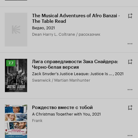
The Musical Adventures of Afro Banzai -
The Table Read
Видео, 2021
Dean Harry L. Coltrane / рассказчик
Лига справедливости Зака Снайдера:
Рейтинг
7.7
Черно-белая версия
Кинопоиска
Zack Snyder's Justice League: Justice Is Gray
,
2021
7.7
Swanwick / Martian Manhunter
Рождество вместе с тобой
A Christmas Together with You
,
2021
Frank