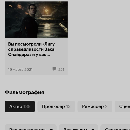
Вы посмотрели «Лигу
справедливости Зака
Снайдера» и у вас
остались вопросы?
Попробуем на них
19 марта 2021
251
ответить!
Фильмография
Актер
138
Продюсер
13
Режиссер
2
Сцен