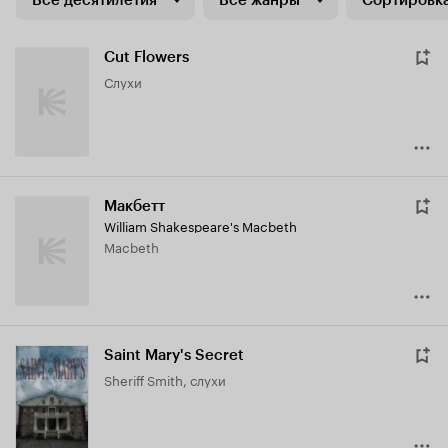
Все десятилетия
Все жанры
Сортировка
Cut Flowers
слухи
Макбетт
William Shakespeare's Macbeth
Macbeth
Saint Mary's Secret
Sheriff Smith, слухи