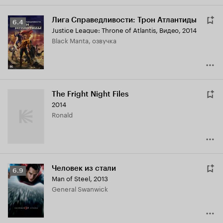
Лига Справедливости: Трон Атлантиды
Рейтинг
6.4
Justice League: Throne of Atlantis
,
Видео, 2014
Кинопоиска
Black Manta, озвучка
6.4
The Fright Night Files
2014
Ronald
Человек из стали
Рейтинг
6.9
Man of Steel
,
2013
Кинопоиска
General Swanwick
6.9