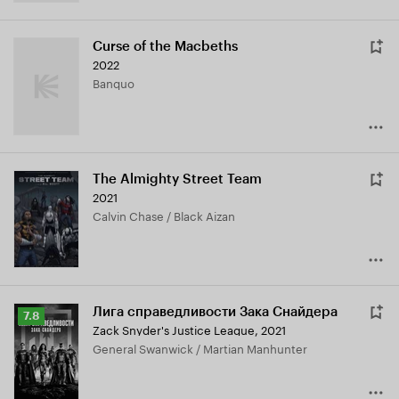
Curse of the Macbeths
2022
Banquo
The Almighty Street Team
2021
Calvin Chase / Black Aizan
Лига справедливости Зака Снайдера
Рейтинг
7.8
Zack Snyder's Justice League
,
2021
Кинопоиска
General Swanwick / Martian Manhunter
7.8