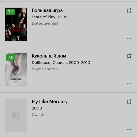
Большая игра
Рейтинг
7.2
State of Play
,
2009
Кинопоиска
Detective Bell
7.2
Кукольный дом
Рейтинг
7.6
Dollhouse
,
Сериал, 2009–2010
Кинопоиска
Boyd Langton
7.6
Fly Like Mercury
2008
Coach