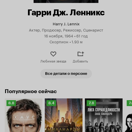
Гарри Дж. Ленникс
Harry J. Lennix
Актер, Продюсер, Режиссер, Сценарист
16 ноября, 1964
•
61 год
Скорпион
•
1.93 м
Любимая звезда
Добавить
Все детали о персоне
Популярное сейчас
Рейтинг
Рейтинг
Рейтинг
Р
8.8
8.4
7.8
7
Кинопоиска
Кинопоиска
Кинопоиска
К
8.8
8.4
7.8
7.