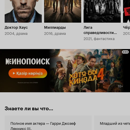
Доктор Хаус
Миллиарды
Лига
Чёр
2004, драма
2016, драма
201
справедливости
2021, фантастика
Зака Снайдера
Знаете ли вы что...
Полное имя актера — Гарри Джозеф
Младший из чет
Ленникс III.