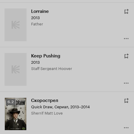
Lorraine
2013
Father
Keep Pushing
2013
Staff Sergeant Hoover
Скорострел
Рейтинг
6.2
Quick Draw
,
Сериал, 2013–2014
Кинопоиска
Sherrif Matt Love
6.2