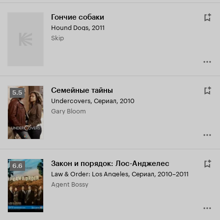
Гончие собаки
Hound Dogs
,
2011
Skip
Семейные тайны
Рейтинг
5.5
Undercovers
,
Сериал, 2010
Кинопоиска
Gary Bloom
5.5
Закон и порядок: Лос-Анджелес
Рейтинг
6.6
Law & Order: Los Angeles
,
Сериал, 2010–2011
Кинопоиска
Agent Bossy
6.6