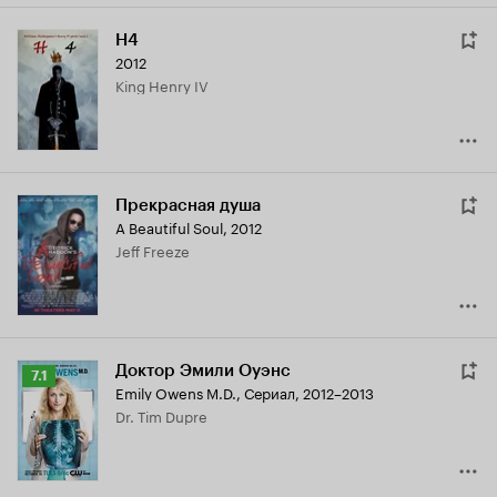
H4
2012
King Henry IV
Прекрасная душа
A Beautiful Soul
,
2012
Jeff Freeze
Доктор Эмили Оуэнс
Рейтинг
7.1
Emily Owens M.D.
,
Сериал, 2012–2013
Кинопоиска
Dr. Tim Dupre
7.1