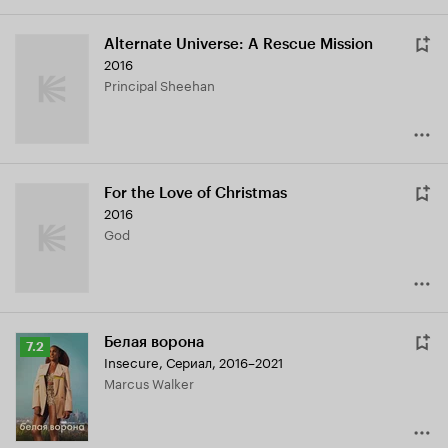
Alternate Universe: A Rescue Mission
2016
Principal Sheehan
For the Love of Christmas
2016
God
Белая ворона
Рейтинг
7.2
Insecure
,
Сериал, 2016–2021
Кинопоиска
Marcus Walker
7.2