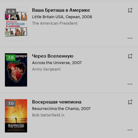
Ваша Бриташа в Америке
Рейтинг
6.9
Little Britain USA
,
Сериал, 2008
Кинопоиска
The American President
6.9
Через Вселенную
Рейтинг
7.8
Across the Universe
,
2007
Кинопоиска
Army Sergeant
7.8
Воскрешая чемпиона
Рейтинг
7.0
Resurrecting the Champ
,
2007
Кинопоиска
Bob Satterfield Jr.
7.0