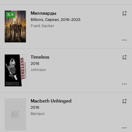
Миллиарды
Рейтинг
8.4
Billions
,
Сериал, 2016–2023
Кинопоиска
Frank Sacker
8.4
Timeless
2016
Johnson
Macbeth Unhinged
2016
Banquo