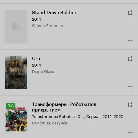
Stand Down Soldier
2014
Officer Freeman
Cru
2014
Diego Glass
Трансформеры: Роботы под
Рейтинг
7.8
прикрытием
Кинопоиска
Transformers: Robots in Disguise
,
Сериал, 2014–2020
7.8
Cyclonus, озвучка