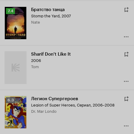
Братство танца
Рейтинг
7.4
Stomp the Yard
,
2007
Кинопоиска
Nate
7.4
Sharif Don't Like It
2006
Tom
Легион Супергероев
Рейтинг
6.3
Legion of Super Heroes
,
Сериал, 2006–2008
Кинопоиска
Dr. Mar Londo
6.3