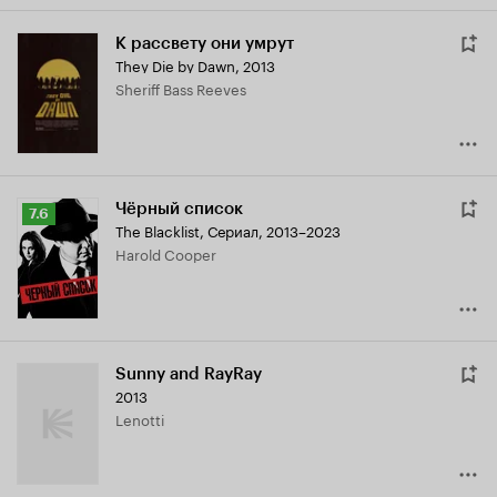
К рассвету они умрут
They Die by Dawn
,
2013
Sheriff Bass Reeves
Чёрный список
Рейтинг
7.6
The Blacklist
,
Сериал, 2013–2023
Кинопоиска
Harold Cooper
7.6
Sunny and RayRay
2013
Lenotti