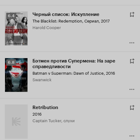
Черный список: Искупление
Рейтинг
6.4
The Blacklist: Redemption
,
Сериал, 2017
Кинопоиска
Harold Cooper
6.4
Бэтмен против Супермена: На заре
Рейтинг
6.8
справедливости
Кинопоиска
Batman v Superman: Dawn of Justice
,
2016
6.8
Swanwick
Retribution
2016
Captain Tucker, слухи