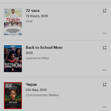
72 часа
72 Hours
,
2015
God
Back to School Mom
2015
Lawrence Riley
Чирак
Рейтинг
5.2
Chi-Raq
,
2015
Кинопоиска
Commissioner Blades
5.2