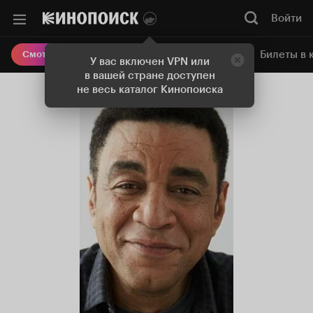
Войти
Онлайн-кинотеатр
Билеты в 
Смотреть кино
У вас включен VPN или
в вашей стране доступен
не весь каталог Кинопоиска