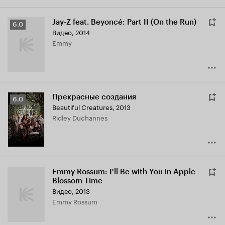
Jay-Z feat. Beyoncé: Part II (On the Run)
Рейтинг
6.0
Видео, 2014
Кинопоиска
Emmy
6.0
Прекрасные создания
Рейтинг
6.0
Beautiful Creatures
,
2013
Кинопоиска
Ridley Duchannes
6.0
Emmy Rossum: I'll Be with You in Apple
Blossom Time
Видео, 2013
Emmy Rossum