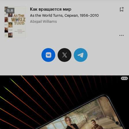
Как вращается мир
Рейтинг
5.8
As the World Turns
,
Сериал, 1956–2010
Кинопоиска
Abigail Williams
5.8