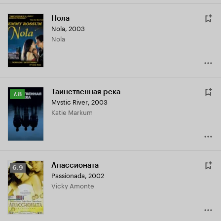
Нола
Nola
,
2003
Nola
Таинственная река
Рейтинг
7.8
Mystic River
,
2003
Кинопоиска
Katie Markum
7.8
Апассионата
Рейтинг
6.9
Passionada
,
2002
Кинопоиска
Vicky Amonte
6.9