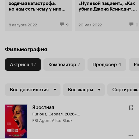
ходячая катастрофа,
«Нулевой пациент», «Как
но нам есть чему у них
убили Джона Кеннеди»,
поучиться! Вот
3-й сезон «Любовь.
9 жизненных уроков,
Смерть. Роботы»
8 августа 2022
9
20 мая 2022
0
которые мы усвоили
Фильмография
Актриса
47
Композитор
7
Продюсер
4
Р
Все десятилетия
Все жанры
Сортировка
Яростная
Furious
,
Сериал, 2026–...
FBI Agent Alice Black