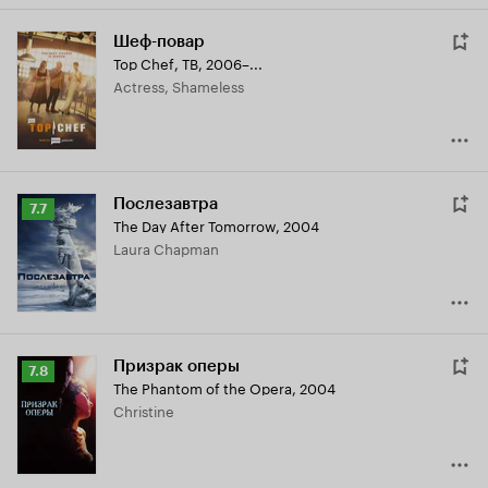
Шеф-повар
Top Chef
,
ТВ, 2006–...
Actress, Shameless
Послезавтра
Рейтинг
7.7
The Day After Tomorrow
,
2004
Кинопоиска
Laura Chapman
7.7
Призрак оперы
Рейтинг
7.8
The Phantom of the Opera
,
2004
Кинопоиска
Christine
7.8