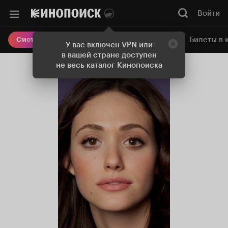
Войти
Онлайн-кинотеатр
Билеты в 
Смотреть кино
У вас включен VPN или
в вашей стране доступен
не весь каталог Кинопоиска