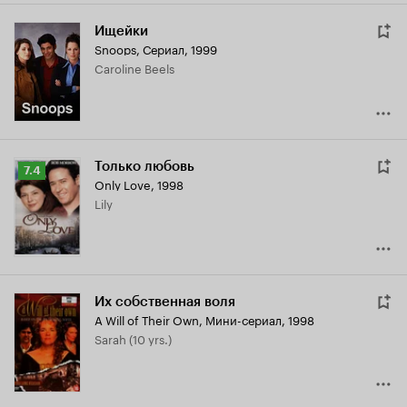
Ищейки
Snoops
,
Сериал, 1999
Caroline Beels
Только любовь
Рейтинг
7.4
Only Love
,
1998
Кинопоиска
Lily
7.4
Их собственная воля
A Will of Their Own
,
Мини-сериал, 1998
Sarah (10 yrs.)