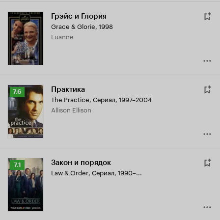
Грэйс и Глория
Grace & Glorie
,
1998
Luanne
Практика
Рейтинг
7.6
The Practice
,
Сериал, 1997–2004
Кинопоиска
Allison Ellison
7.6
Закон и порядок
Рейтинг
7.1
Law & Order
,
Сериал, 1990–...
Кинопоиска
7.1