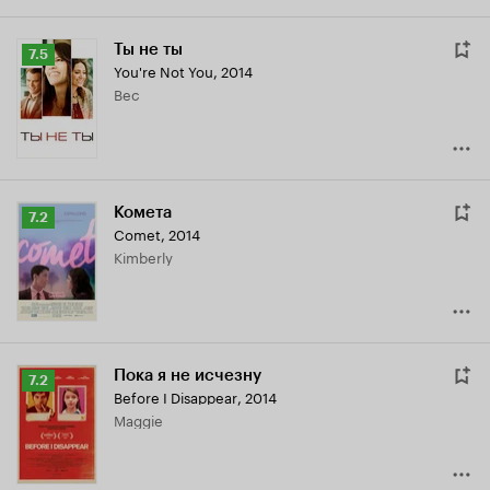
Ты не ты
Рейтинг
7.5
You're Not You
,
2014
Кинопоиска
Bec
7.5
Комета
Рейтинг
7.2
Comet
,
2014
Кинопоиска
Kimberly
7.2
Пока я не исчезну
Рейтинг
7.2
Before I Disappear
,
2014
Кинопоиска
Maggie
7.2