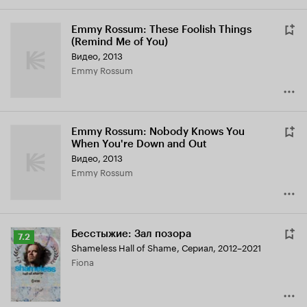
Emmy Rossum: These Foolish Things
(Remind Me of You)
Видео, 2013
Emmy Rossum
Emmy Rossum: Nobody Knows You
When You're Down and Out
Видео, 2013
Emmy Rossum
Бесстыжие: Зал позора
Рейтинг
7.2
Shameless Hall of Shame
,
Сериал, 2012–2021
Кинопоиска
Fiona
7.2