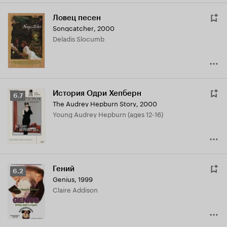
Ловец песен
Songcatcher
,
2000
Deladis Slocumb
История Одри Хепберн
Рейтинг
6.7
The Audrey Hepburn Story
,
2000
Кинопоиска
Young Audrey Hepburn (ages 12-16)
6.7
Гений
Рейтинг
6.2
Genius
,
1999
Кинопоиска
Claire Addison
6.2