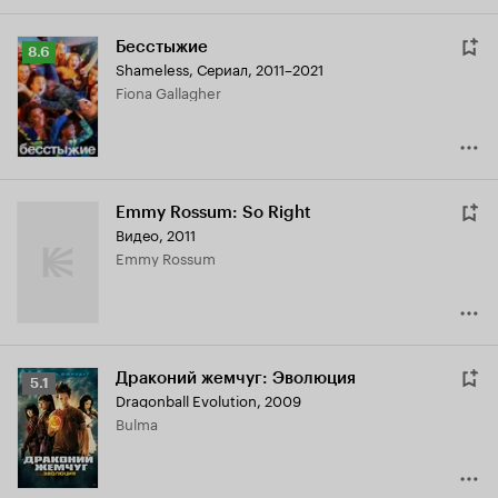
Бесстыжие
Рейтинг
8.6
Shameless
,
Сериал, 2011–2021
Кинопоиска
Fiona Gallagher
8.6
Emmy Rossum: So Right
Видео, 2011
Emmy Rossum
Драконий жемчуг: Эволюция
Рейтинг
5.1
Dragonball Evolution
,
2009
Кинопоиска
Bulma
5.1