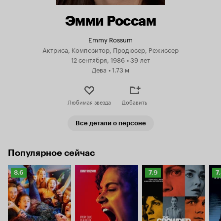
Эмми Россам
Emmy Rossum
Актриса, Композитор, Продюсер, Режиссер
12 сентября, 1986
•
39 лет
Дева
•
1.73 м
Любимая звезда
Добавить
Все детали о персоне
Популярное сейчас
Рейтинг
Рейтинг
Р
8.6
7.9
7
Кинопоиска
Кинопоиска
К
8.6
7.9
7.