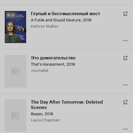
Глупый и бессмысленный жест
Рейтинг
6.3
A Futile and Stupid Gesture
,
2018
Кинопоиска
Kathryn Walker
6.3
Это домогательство
That's Harassment
,
2018
Journalist
The Day After Tomorrow: Deleted
Scenes
Видео, 2018
Laura Chapman