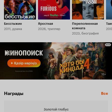
Бесстыжие
Яростная
Переполненная
Таи
2011, драма
2026, триллер
200
комната
2023, биография
Награды
Все
Золотой глобус