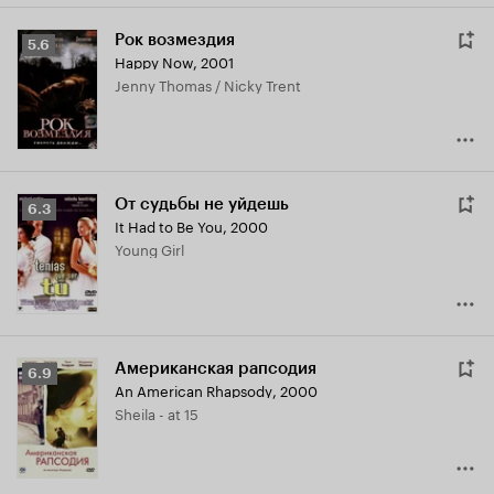
Рок возмездия
Рейтинг
5.6
Happy Now
,
2001
Кинопоиска
Jenny Thomas / Nicky Trent
5.6
От судьбы не уйдешь
Рейтинг
6.3
It Had to Be You
,
2000
Кинопоиска
Young Girl
6.3
Американская рапсодия
Рейтинг
6.9
An American Rhapsody
,
2000
Кинопоиска
Sheila - at 15
6.9