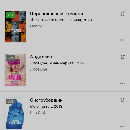
Переполненная комната
Рейтинг
7.9
The Crowded Room
,
Сериал, 2023
Кинопоиска
Candy
7.9
Анджелин
Рейтинг
6.3
Angelyne
,
Мини-сериал, 2022
Кинопоиска
Angelyne
6.3
Снегоуборщик
Рейтинг
6.3
Cold Pursuit
,
2019
Кинопоиска
Kim Dash
6.3