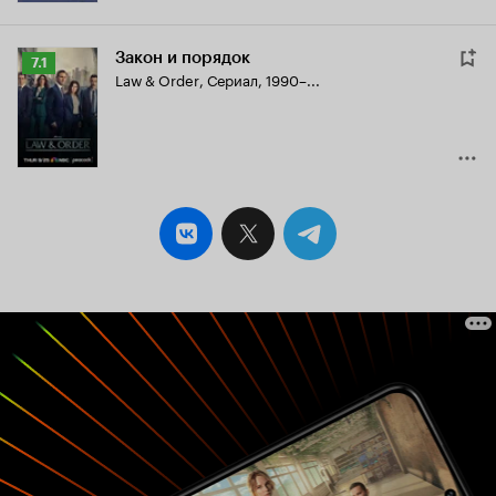
Закон и порядок
Рейтинг
7.1
Law & Order
,
Сериал, 1990–...
Кинопоиска
7.1