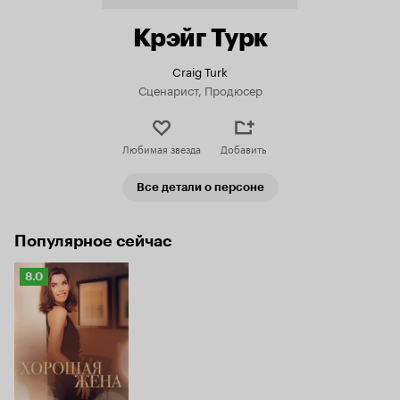
Крэйг Турк
Craig Turk
Сценарист, Продюсер
Любимая звезда
Добавить
Все детали о персоне
Популярное сейчас
Рейтинг
8.0
Кинопоиска
8.0