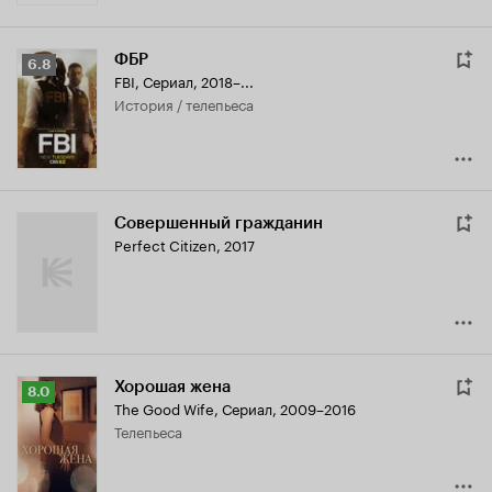
ФБР
Рейтинг
6.8
FBI
,
Сериал, 2018–...
Кинопоиска
история / телепьеса
6.8
Совершенный гражданин
Perfect Citizen
,
2017
Хорошая жена
Рейтинг
8.0
The Good Wife
,
Сериал, 2009–2016
Кинопоиска
телепьеса
8.0