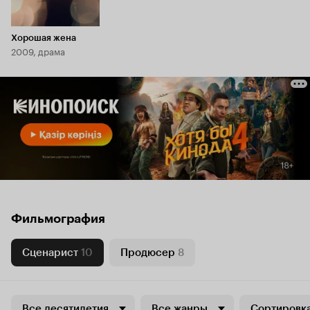
Хорошая жена
2009, драма
Фильмография
Сценарист
10
Продюсер
8
Все десятилетия
Все жанры
Сортировка