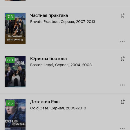
Частная практика
Рейтинг
7.3
Private Practice
,
Сериал, 2007–2013
Кинопоиска
7.3
Юристы Бостона
Рейтинг
8.0
Boston Legal
,
Сериал, 2004–2008
Кинопоиска
8.0
Детектив Раш
Рейтинг
7.5
Cold Case
,
Сериал, 2003–2010
Кинопоиска
7.5