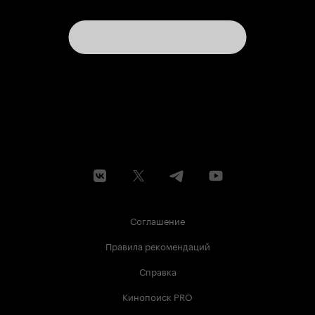
Соглашение
Правила рекомендаций
Справка
Кинопоиск PRO