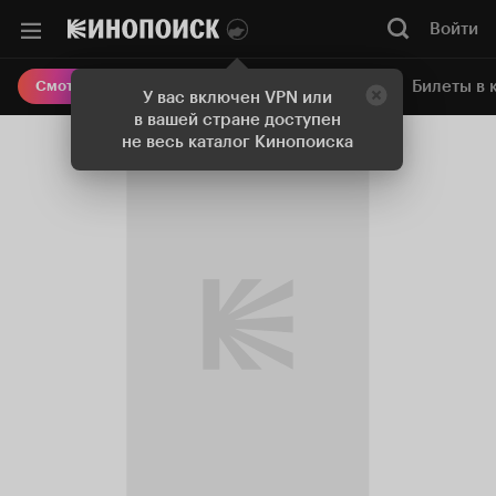
Войти
Онлайн-кинотеатр
Билеты в 
Смотреть кино
У вас включен VPN или
в вашей стране доступен
не весь каталог Кинопоиска