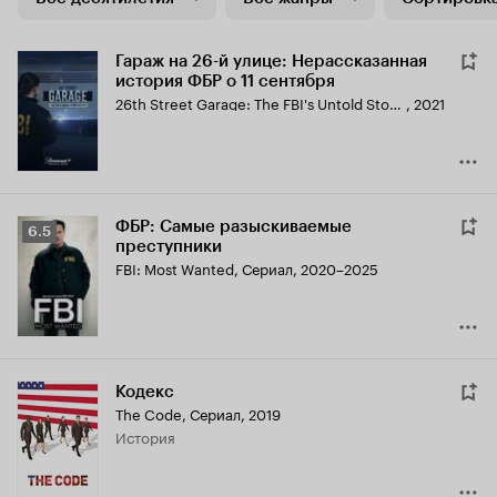
Гараж на 26-й улице: Нерассказанная
история ФБР о 11 сентября
26th Street Garage: The FBI's Untold Story of 9/11
,
2021
ФБР: Самые разыскиваемые
Рейтинг
6.5
преступники
Кинопоиска
FBI: Most Wanted
,
Сериал, 2020–2025
6.5
Кодекс
The Code
,
Сериал, 2019
история