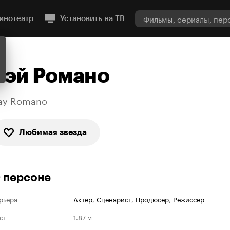
инотеатр
Установить на ТВ
Рэй Романо
ay Romano
Любимая звезда
 персоне
рьера
Актер
,
Сценарист
,
Продюсер
,
Режиссер
ст
1.87 м