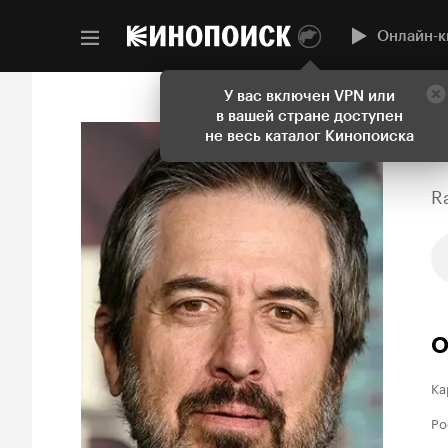
Онлайн-к
У вас включен VPN или
в вашей стране доступен
не весь каталог Кинопоиска
R
О
Ка
Ро