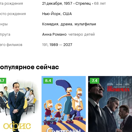
та рождения
21 декабря
,
1957
•
Стрелец
•
68 лет
сто рождения
Нью-Йорк
,
США
анры
комедия
,
драма
,
мультфильм
пруга
Анна Романо
четверо детей
его фильмов
191
,
1989
—
2027
опулярное сейчас
Рейтинг
Рейтинг
Рейтинг
8.7
8.4
7.4
Кинопоиска
Кинопоиска
Кинопоиска
.7
8.4
7.4
Золотой гл
Номина
Лучшая му
2001
ТВ (комеди
Все любят