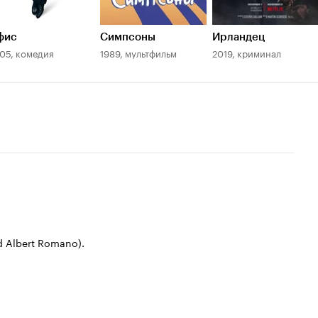
Лучшая му
2000
ТВ (комеди
фис
Симпсоны
Ирландец
Все любят
05, комедия
1989, мультфильм
2019, криминал
 Albert Romano).