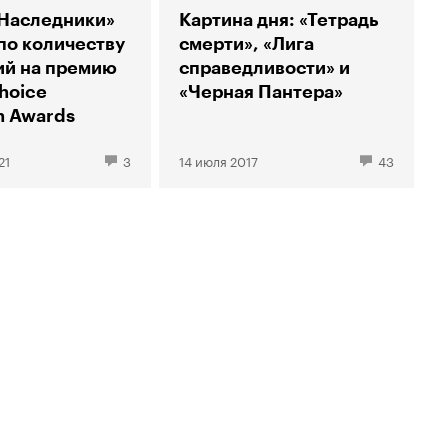
Наследники»
Картина дня: «Тетрадь
по количеству
смерти», «Лига
ий на премию
справедливости» и
Choice
«Черная Пантера»
on Awards
21
3
14 июля 2017
43