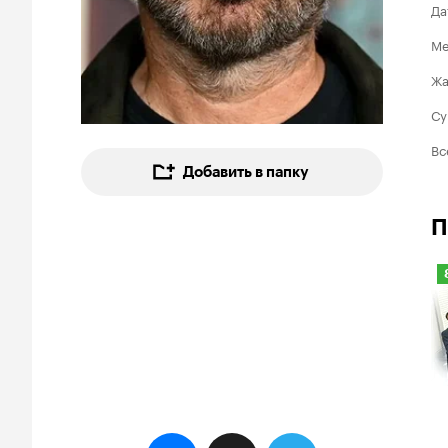
Да
Ме
Ж
Су
Вс
Добавить в папку
П
8