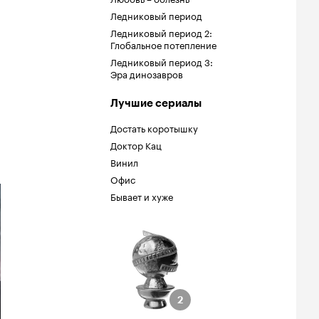
Ледниковый период
Ледниковый период 2:
Глобальное потепление
Ледниковый период 3:
Эра динозавров
Лучшие сериалы
Достать коротышку
Доктор Кац
Винил
Офис
Бывает и хуже
обус
ции
жская роль на
я или мюзикл)
2
2
 Рэймонда