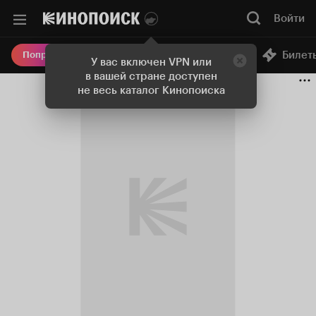
Войти
Онлайн-кинотеатр
Билет
Попробовать Плюс
У вас включен VPN или
в вашей стране доступен
не весь каталог Кинопоиска