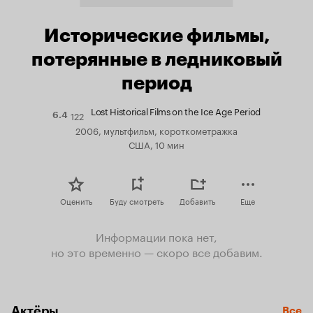
Исторические фильмы,
потерянные в ледниковый
период
Lost Historical Films on the Ice Age Period
122
Рейтинг
6.4
Кинопоиска
2006, мультфильм, короткометражка
6.4
США, 10 мин
Оценить
Буду смотреть
Добавить
Еще
Информации пока нет,
но это временно — скоро все добавим.
Актёры
Все