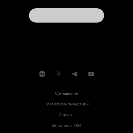
Соглашение
Правила рекомендаций
Справка
Кинопоиск PRO