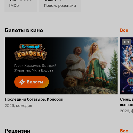
7.9
IMDb
Полож. рецензии
Билеты в кино
Все
Рейт
6.1
Кино
6.1
Гарик Харламов, Дмитрий
Журавлев, Мила Ершова
Билеты
Последний богатырь. Колобок
Смеша
2026, комедия
вселе
2026, 
Рецензии
Все