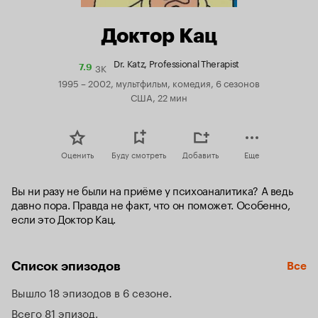
Доктор Кац
Dr. Katz, Professional Therapist
3K
Рейтинг
7.9
Кинопоиска
1995 – 2002, мультфильм, комедия, 6 сезонов
7.9
США, 22 мин
Оценить
Буду смотреть
Добавить
Еще
Вы ни разу не были на приёме у психоаналитика? А ведь 
давно пора. Правда не факт, что он поможет. Особенно, 
если это Доктор Кац.
Список эпизодов
Все
Вышло 18 эпизодов в 6 сезоне
Всего 81 эпизод