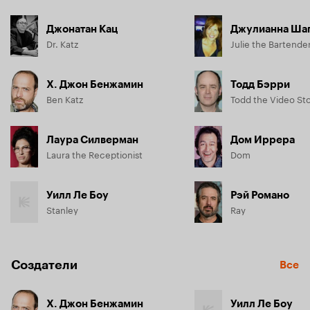
Джонатан Кац
Джулианна Ша
Dr. Katz
Julie the Bartende
Х. Джон Бенжамин
Тодд Бэрри
Ben Katz
Todd the Video St
Лаура Силверман
Дом Иррера
Laura the Receptionist
Dom
Уилл Ле Боу
Рэй Романо
Stanley
Ray
Создатели
Все
Х. Джон Бенжамин
Уилл Ле Боу