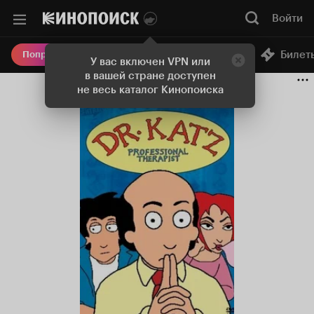
Войти
Онлайн-кинотеатр
Билет
Попробовать Плюс
У вас включен VPN или
в вашей стране доступен
не весь каталог Кинопоиска