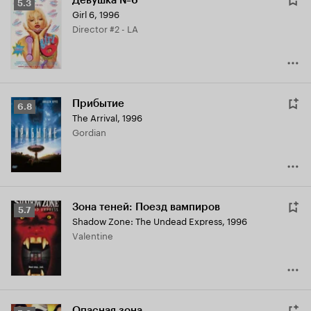
Девушка №6
Рейтинг
5.3
Girl 6
,
1996
Кинопоиска
Director #2 - LA
5.3
Прибытие
Рейтинг
6.8
The Arrival
,
1996
Кинопоиска
Gordian
6.8
Зона теней: Поезд вампиров
Рейтинг
5.7
Shadow Zone: The Undead Express
,
1996
Кинопоиска
Valentine
5.7
Опасная зона