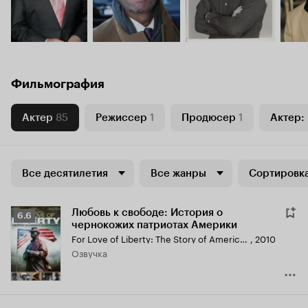
Фильмография
Актер
85
Режиссер
1
Продюсер
1
Актер:
Все десятилетия
Все жанры
Сортировка
Любовь к свободе: История о
Рейтинг
6.6
чернокожих патриотах Америки
Кинопоиска
For Love of Liberty: The Story of America's Black Patriots
,
2010
6.6
озвучка