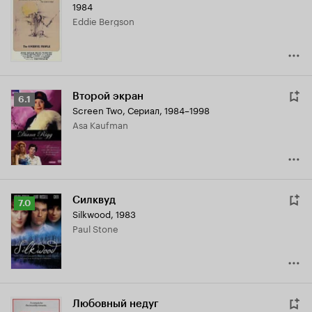
1984
Eddie Bergson
Второй экран
Рейтинг
6.1
Screen Two
,
Сериал, 1984–1998
Кинопоиска
Asa Kaufman
6.1
Силквуд
Рейтинг
7.0
Silkwood
,
1983
Кинопоиска
Paul Stone
7.0
Любовный недуг