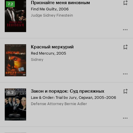
Признайте меня виновным
Рейтинг
7.2
Find Me Guilty
,
2006
Кинопоиска
Judge Sidney Finestein
7.2
Красный меркурий
Red Mercury
,
2005
Sidney
Закон и порядок: Суд присяжных
Рейтинг
6.2
Law & Order: Trial by Jury
,
Сериал, 2005–2006
Кинопоиска
Defense Attorney Bernie Adler
6.2