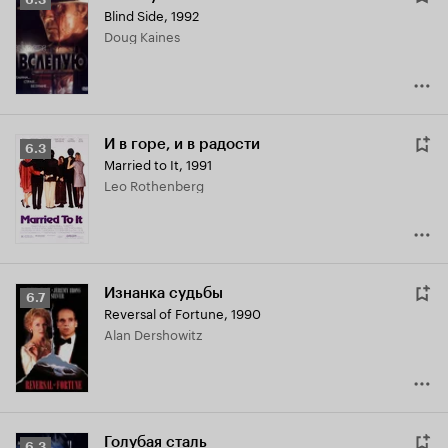
Blind Side
,
1992
Кинопоиска
Doug Kaines
6.3
И в горе, и в радости
Рейтинг
6.3
Married to It
,
1991
Кинопоиска
Leo Rothenberg
6.3
Изнанка судьбы
Рейтинг
6.7
Reversal of Fortune
,
1990
Кинопоиска
Alan Dershowitz
6.7
Голубая сталь
Рейтинг
6.3