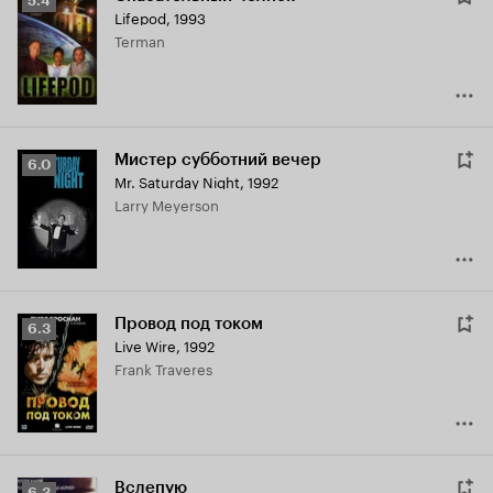
5.4
Lifepod
,
1993
Кинопоиска
Terman
5.4
Мистер субботний вечер
Рейтинг
6.0
Mr. Saturday Night
,
1992
Кинопоиска
Larry Meyerson
6.0
Провод под током
Рейтинг
6.3
Live Wire
,
1992
Кинопоиска
Frank Traveres
6.3
Вслепую
Рейтинг
6.3