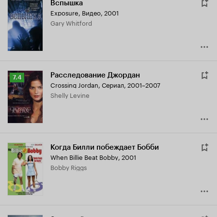
Вспышка
Exposure
,
Видео, 2001
Gary Whitford
Расследование Джордан
Рейтинг
7.4
Crossing Jordan
,
Сериал, 2001–2007
Кинопоиска
Shelly Levine
7.4
Когда Билли побеждает Бобби
When Billie Beat Bobby
,
2001
Bobby Riggs