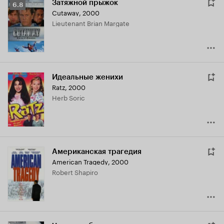
Затяжной прыжок
Рейтинг
6.8
Cutaway
,
2000
Кинопоиска
Lieutenant Brian Margate
6.8
Идеальные женихи
Ratz
,
2000
Herb Soric
Американская трагедия
American Tragedy
,
2000
Robert Shapiro