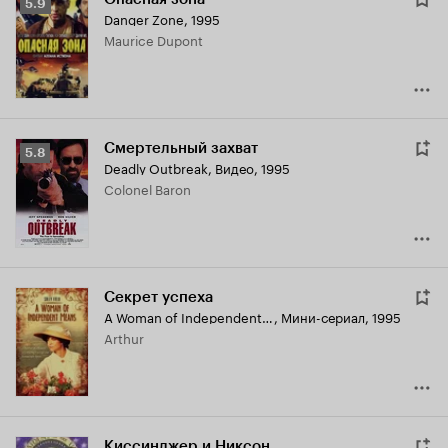
Рейтинг
5.9
Danger Zone
,
1995
Кинопоиска
Maurice Dupont
5.9
Смертельный захват
Рейтинг
5.8
Deadly Outbreak
,
Видео, 1995
Кинопоиска
Colonel Baron
5.8
Секрет успеха
A Woman of Independent Means
,
Мини-сериал, 1995
Arthur
Киссинджер и Никсон