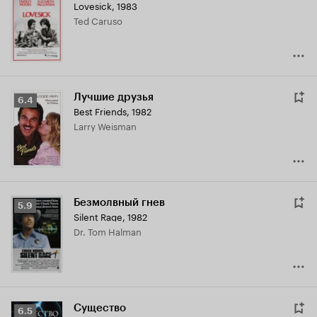
Lovesick
,
1983
Ted Caruso
Лучшие друзья
Рейтинг
6.4
Best Friends
,
1982
Кинопоиска
Larry Weisman
6.4
Безмолвный гнев
Рейтинг
5.9
Silent Rage
,
1982
Кинопоиска
Dr. Tom Halman
5.9
Существо
Рейтинг
6.5