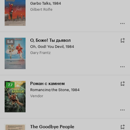
Garbo Talks
,
1984
Кинопоиска
Gilbert Rolfe
6.2
О, Боже! Ты дьявол
Рейтинг
5.6
Oh, God! You Devil
,
1984
Кинопоиска
Gary Frantz
5.6
Роман с камнем
Рейтинг
7.7
Romancing the Stone
,
1984
Кинопоиска
Vendor
7.7
The Goodbye People