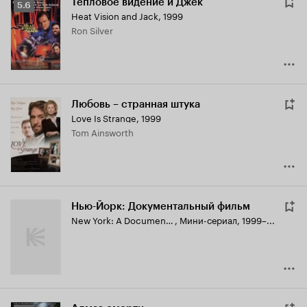
Тепловое видение и Джек
Рейтинг
5.6
Heat Vision and Jack
,
1999
Кинопоиска
Ron Silver
5.6
Любовь – странная штука
Love Is Strange
,
1999
Tom Ainsworth
Нью-Йорк: Документальный фильм
New York: A Documentary Film
,
Мини-сериал, 1999–...