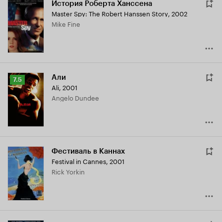
История Роберта Ханссена
Master Spy: The Robert Hanssen Story
,
2002
Mike Fine
Али
Рейтинг
7.5
Ali
,
2001
Кинопоиска
Angelo Dundee
7.5
Фестиваль в Каннах
Festival in Cannes
,
2001
Rick Yorkin