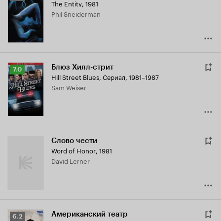
The Entity
,
1981
Кинопоиска
Phil Sneiderman
6.5
Блюз Хилл-стрит
Рейтинг
7.0
Hill Street Blues
,
Сериал, 1981–1987
Кинопоиска
Sam Weiser
7.0
Слово чести
Word of Honor
,
1981
David Lerner
Американский театр
Рейтинг
6.2