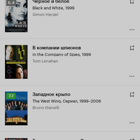
Черное и белое
Рейтинг
6.4
Black and White
,
1999
Кинопоиска
Simon Herzel
6.4
В компании шпионов
In the Company of Spies
,
1999
Tom Lenahan
Западное крыло
Рейтинг
7.7
The West Wing
,
Сериал, 1999–2006
Кинопоиска
Bruno Gianelli
7.7