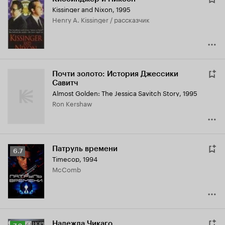
Kissinger and Nixon
,
1995
Henry A. Kissinger / рассказчик
Почти золото: История Джессики
Савитч
Almost Golden: The Jessica Savitch Story
,
1995
Ron Kershaw
Патруль времени
Рейтинг
6.7
Timecop
,
1994
Кинопоиска
McComb
6.7
Надежда Чикаго