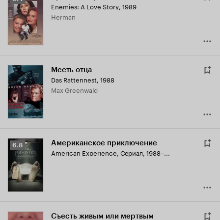
Enemies: A Love Story
,
1989
Кинопоиска
Herman
6.4
Месть отца
Das Rattennest
,
1988
Max Greenwald
Американское приключение
Рейтинг
6.8
American Experience
,
Сериал, 1988–...
Кинопоиска
6.8
Съесть живым или мертвым