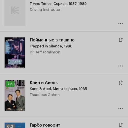
Trying Times
,
Сериал, 1987–1989
Driving Instructor
Пойманные в тишине
Trapped in Silence
,
1986
Dr. Jeff Tomlinson
Каин и Авель
Рейтинг
7.5
Kane & Abel
,
Мини-сериал, 1985
Кинопоиска
Thaddeus Cohen
7.5
Гарбо говорит
Рейтинг
6.2