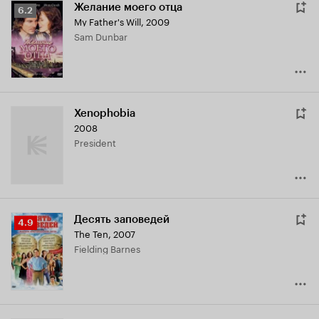
Желание моего отца
Рейтинг
6.2
My Father's Will
,
2009
Кинопоиска
Sam Dunbar
6.2
Xenophobia
2008
President
Десять заповедей
Рейтинг
4.9
The Ten
,
2007
Кинопоиска
Fielding Barnes
4.9