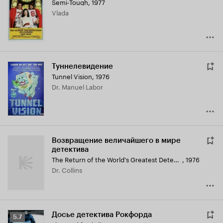
Semi-Tough
,
1977
Кинопоиска
Vlada
6.1
Туннелевидение
Tunnel Vision
,
1976
Dr. Manuel Labor
Возвращение величайшего в мире
детектива
The Return of the World's Greatest Detective
,
1976
Dr. Collins
Досье детектива Рокфорда
Рейтинг
5.7