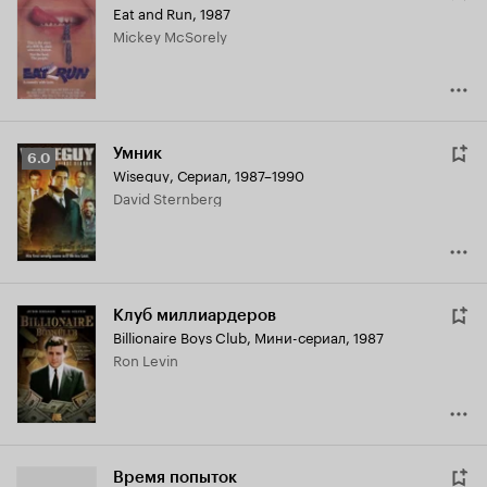
Eat and Run
,
1987
Mickey McSorely
Умник
Рейтинг
6.0
Wiseguy
,
Сериал, 1987–1990
Кинопоиска
David Sternberg
6.0
Клуб миллиардеров
Billionaire Boys Club
,
Мини-сериал, 1987
Ron Levin
Время попыток