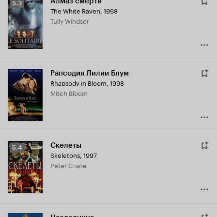
Алмаз смерти
Рейтинг
5.3
The White Raven
,
1998
Кинопоиска
Tully Windsor
5.3
Рапсодия Лилии Блум
Rhapsody in Bloom
,
1998
Mitch Bloom
Скелеты
Рейтинг
5.4
Skeletons
,
1997
Кинопоиска
Peter Crane
5.4