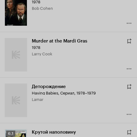
1978
Bob Cohen
Murder at the Mardi Gras
1978
Larry Cook
Деторождение
Having Babies
,
Сериал, 1978–1979
Lamar
Крутой наполовину
Рейтинг
6.1