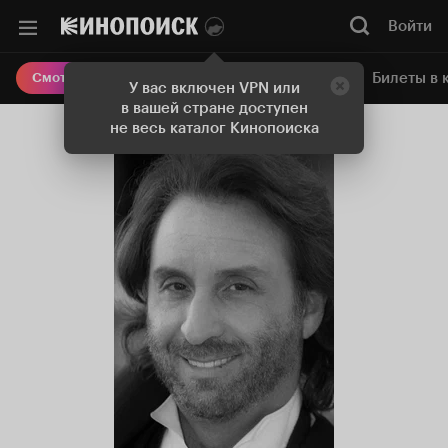
Войти
Онлайн-кинотеатр
Билеты в 
Смотреть кино
У вас включен VPN или
в вашей стране доступен
не весь каталог Кинопоиска