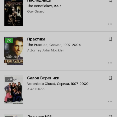
Наследница
The Beneficiary
,
1997
Guy Girard
Практика
Рейтинг
7.6
The Practice
,
Сериал, 1997–2004
Кинопоиска
Attorney John Mockler
7.6
Салон Вероники
Рейтинг
5.9
Veronica's Closet
,
Сериал, 1997–2000
Кинопоиска
Alec Bilson
5.9