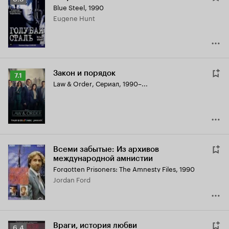
Blue Steel
,
1990
Кинопоиска
Eugene Hunt
6.3
Закон и порядок
Рейтинг
7.1
Law & Order
,
Сериал, 1990–...
Кинопоиска
7.1
Всеми забытые: Из архивов
международной амнистии
Forgotten Prisoners: The Amnesty Files
,
1990
Jordan Ford
Враги, история любви
Рейтинг
6.4