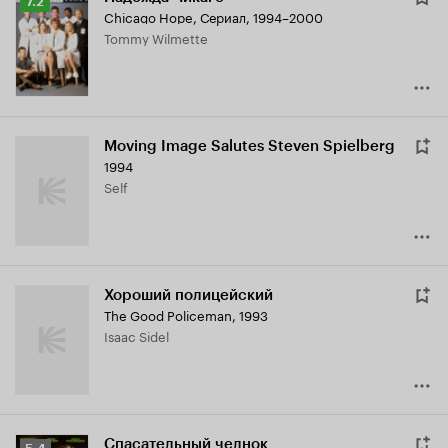
Рейтинг
7.2
Chicago Hope
,
Сериал, 1994–2000
Кинопоиска
Tommy Wilmette
7.2
Moving Image Salutes Steven Spielberg
1994
Self
Хороший полицейский
The Good Policeman
,
1993
Isaac Sidel
Спасательный челнок
Рейтинг