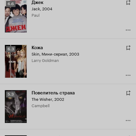
Джек
Рейтинг
6.6
Jack
,
2004
Кинопоиска
Paul
6.6
Кожа
Рейтинг
6.3
Skin
,
Мини-сериал, 2003
Кинопоиска
Larry Goldman
6.3
Повелитель страха
Рейтинг
5.3
The Wisher
,
2002
Кинопоиска
Campbell
5.3