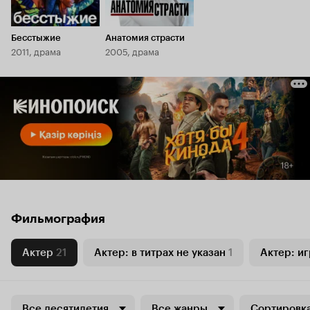
Бесстыжие
Анатомия страсти
2011, драма
2005, драма
Фильмография
Актер
21
Актер: в титрах не указан
1
Актер: иг
Все десятилетия
Все жанры
Сортировка