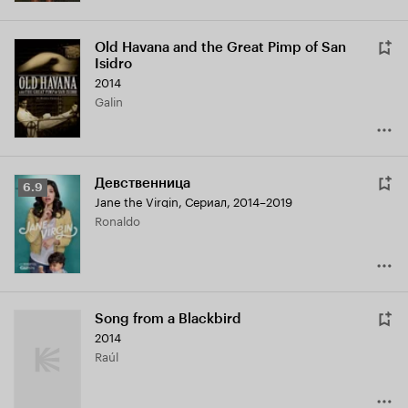
Old Havana and the Great Pimp of San
Isidro
2014
Galin
Девственница
Рейтинг
6.9
Jane the Virgin
,
Сериал, 2014–2019
Кинопоиска
Ronaldo
6.9
Song from a Blackbird
2014
Raúl