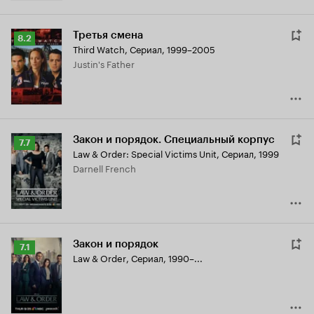
Третья смена
Рейтинг
8.2
Third Watch
,
Сериал, 1999–2005
Кинопоиска
Justin's Father
8.2
Закон и порядок. Специальный корпус
Рейтинг
7.7
Law & Order: Special Victims Unit
,
Сериал, 1999
Кинопоиска
Darnell French
7.7
Закон и порядок
Рейтинг
7.1
Law & Order
,
Сериал, 1990–...
Кинопоиска
7.1