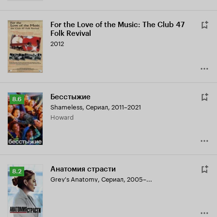
For the Love of the Music: The Club 47
Folk Revival
2012
Бесстыжие
Рейтинг
8.6
Shameless
,
Сериал, 2011–2021
Кинопоиска
Howard
8.6
Анатомия страсти
Рейтинг
8.2
Grey's Anatomy
,
Сериал, 2005–...
Кинопоиска
8.2