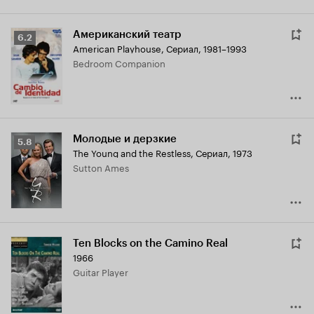
Американский театр
Рейтинг
6.2
American Playhouse
,
Сериал, 1981–1993
Кинопоиска
Bedroom Companion
6.2
Молодые и дерзкие
Рейтинг
5.8
The Young and the Restless
,
Сериал, 1973
Кинопоиска
Sutton Ames
5.8
Ten Blocks on the Camino Real
1966
Guitar Player