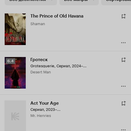
The Prince of Old Havana
Shaman
Гротеск
Рейтинг
6.4
Grotesquerie
,
Сериал, 2024–...
Кинопоиска
Desert Man
6.4
Act Your Age
Сериал, 2023–...
Mr. Henries