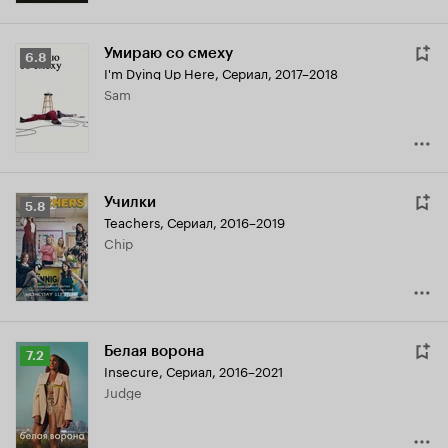
Умираю со смеху
Рейтинг
6.8
I'm Dying Up Here
,
Сериал, 2017–2018
Кинопоиска
Sam
6.8
Училки
Рейтинг
5.8
Teachers
,
Сериал, 2016–2019
Кинопоиска
Chip
5.8
Белая ворона
Рейтинг
7.2
Insecure
,
Сериал, 2016–2021
Кинопоиска
Judge
7.2