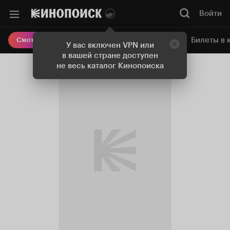
Войти
Онлайн-кинотеатр
Билеты в 
Смотреть кино
У вас включен VPN или
в вашей стране доступен
не весь каталог Кинопоиска