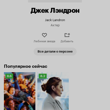
Джек Лэндрон
Jack Landron
Актер
Любимая звезда
Добавить
Все детали о персоне
Популярное сейчас
Рейтинг
Рейтинг
8.6
8.2
Кинопоиска
Кинопоиска
8.6
8.2