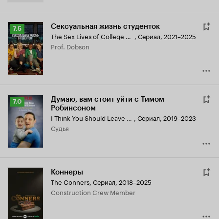
Сексуальная жизнь студенток
Рейтинг
7.5
The Sex Lives of College Girls
,
Сериал, 2021–2025
Кинопоиска
Prof. Dobson
7.5
Думаю, вам стоит уйти с Тимом
Рейтинг
7.0
Робинсоном
Кинопоиска
I Think You Should Leave with Tim Robinson
,
Сериал, 2019–2023
7.0
судья
Коннеры
The Conners
,
Сериал, 2018–2025
Construction Crew Member