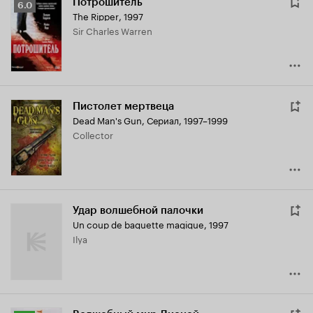
Потрошитель
Рейтинг
6.0
The Ripper
,
1997
Кинопоиска
Sir Charles Warren
6.0
Пистолет мертвеца
Dead Man's Gun
,
Сериал, 1997–1999
Collector
Удар волшебной палочки
Un coup de baguette magique
,
1997
Ilya