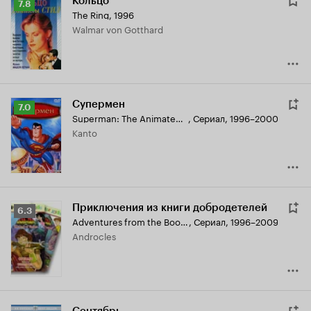
Кольцо
Рейтинг
7.8
The Ring
,
1996
Кинопоиска
Walmar von Gotthard
7.8
Супермен
Рейтинг
7.0
Superman: The Animated Series
,
Сериал, 1996–2000
Кинопоиска
Kanto
7.0
Приключения из книги добродетелей
Рейтинг
6.3
Adventures from the Book of Virtues
,
Сериал, 1996–2009
Кинопоиска
Androcles
6.3