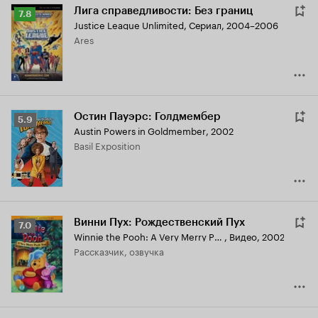
Лига справедливости: Без границ
Рейтинг
7.8
Justice League Unlimited
,
Сериал, 2004–2006
Кинопоиска
Ares
7.8
Остин Пауэрс: Голдмембер
Рейтинг
5.9
Austin Powers in Goldmember
,
2002
Кинопоиска
Basil Exposition
5.9
Винни Пух: Рождественский Пух
Рейтинг
7.0
Winnie the Pooh: A Very Merry Pooh Year
,
Видео, 2002
Кинопоиска
рассказчик, озвучка
7.0