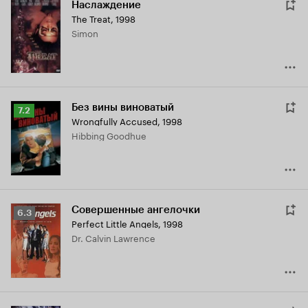
Наслаждение
The Treat
,
1998
Simon
Без вины виноватый
Рейтинг
7.2
Wrongfully Accused
,
1998
Кинопоиска
Hibbing Goodhue
7.2
Совершенные ангелочки
Рейтинг
6.3
Perfect Little Angels
,
1998
Кинопоиска
Dr. Calvin Lawrence
6.3