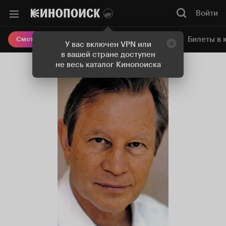
Войти
Онлайн-кинотеатр
Билеты в 
Смотреть кино
У вас включен VPN или
в вашей стране доступен
не весь каталог Кинопоиска