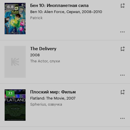
Бен 10: Инопланетная сила
Рейтинг
6.8
Ben 10: Alien Force
,
Сериал, 2008–2010
Кинопоиска
Patrick
6.8
The Delivery
2008
The Actor, слухи
Плоский мир: Фильм
Рейтинг
7.1
Flatland: The Movie
,
2007
Кинопоиска
Spherius, озвучка
7.1