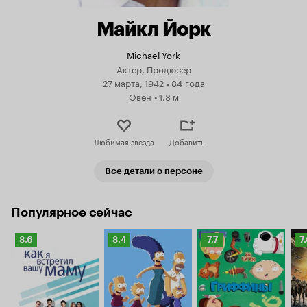
Майкл Йорк
Michael York
Актер, Продюсер
27 марта, 1942
•
84 года
Овен
•
1.8 м
Любимая звезда
Добавить
Все детали о персоне
Популярное сейчас
Рейтинг
Рейтинг
Рейтинг
Р
8.6
8.4
7.7
7
Кинопоиска
Кинопоиска
Кинопоиска
К
8.6
8.4
7.7
7.