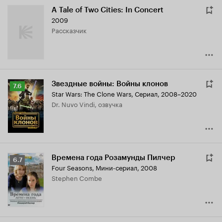
A Tale of Two Cities: In Concert
2009
рассказчик
Звездные войны: Войны клонов
Рейтинг
7.6
Star Wars: The Clone Wars
,
Сериал, 2008–2020
Кинопоиска
Dr. Nuvo Vindi, озвучка
7.6
Времена года Розамунды Пилчер
Рейтинг
6.7
Four Seasons
,
Мини-сериал, 2008
Кинопоиска
Stephen Combe
6.7