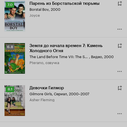
Парень из Борстальской тюрьмы
Рейтинг
7.0
Borstal Boy
,
2000
Кинопоиска
Joyce
7.0
Земля до начала времен 7: Камень
Рейтинг
6.8
Холодного Огня
Кинопоиска
The Land Before Time VII: The Stone of Cold Fire
,
Видео, 2000
6.8
Pterano, озвучка
Девочки Гилмор
Рейтинг
8.1
Gilmore Girls
,
Сериал, 2000–2007
Кинопоиска
Asher Fleming
8.1