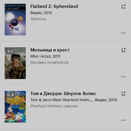
Flatland 2: Sphereland
Видео, 2012
Spherius
Мельница и крест
Рейтинг
6.7
Mlyn i krzyz
,
2011
Кинопоиска
Nicolaes Jonghelinck
6.7
Том и Джерри: Шерлок Холмс
Рейтинг
6.4
Tom & Jerry Meet Sherlock Holmes
,
Видео, 2010
Кинопоиска
Sherlock Holmes, озвучка
6.4