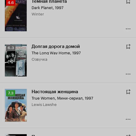
Тёмная планета
Рейтинг
4.6
Dark Planet
,
1997
Кинопоиска
Winter
4.6
Долгая дорога домой
Рейтинг
6.3
The Long Way Home
,
1997
Кинопоиска
озвучка
6.3
Настоящая женщина
Рейтинг
7.3
True Women
,
Мини-сериал, 1997
Кинопоиска
Lewis Lawshe
7.3