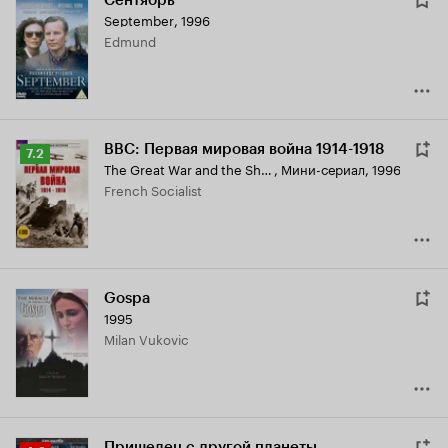
Сентябрь
September
,
1996
Edmund
BBC: Первая мировая война 1914-1918
Рейтинг
7.2
The Great War and the Shaping of the 20th Century
,
Мини-сериал, 1996
Кинопоиска
French Socialist
7.2
Gospa
1995
Milan Vukovic
Пришелец с другой планеты