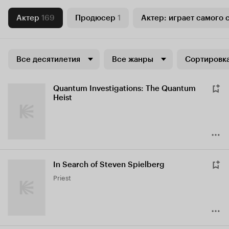
Актер
169
Продюсер
1
Актер: играет самого 
Все десятилетия
Все жанры
Сортировка
Quantum Investigations: The Quantum
Heist
In Search of Steven Spielberg
Priest