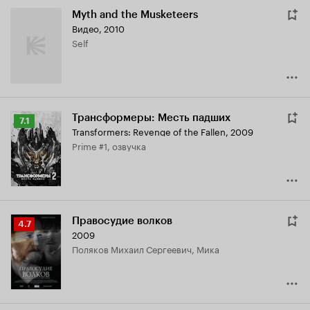
Myth and the Musketeers
Видео, 2010
Self
Трансформеры: Месть падших
Рейтинг
7.1
Transformers: Revenge of the Fallen
,
2009
Кинопоиска
Prime #1, озвучка
7.1
Правосудие волков
Рейтинг
4.7
2009
Кинопоиска
Поляков Михаил Сергеевич, Мика
4.7