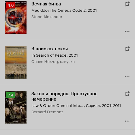
Вечная битва
Рейтинг
4.6
Megiddo: The Omega Code 2
,
2001
Кинопоиска
Stone Alexander
4.6
В поисках покоя
In Search of Peace
,
2001
Chaim Herzog, озвучка
Закон и порядок. Преступное
Рейтинг
7.4
намерение
Кинопоиска
Law & Order: Criminal Intent
,
Сериал, 2001–2011
7.4
Bernard Fremont