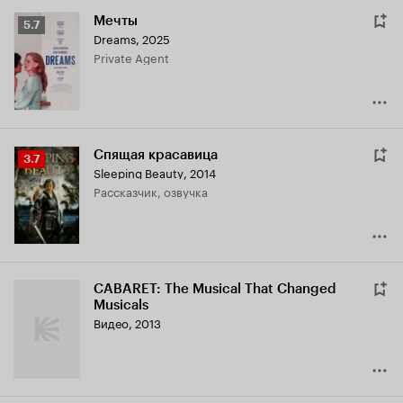
Мечты
Рейтинг
5.7
Dreams
,
2025
Кинопоиска
Private Agent
5.7
Спящая красавица
Рейтинг
3.7
Sleeping Beauty
,
2014
Кинопоиска
рассказчик, озвучка
3.7
CABARET: The Musical That Changed
Musicals
Видео, 2013