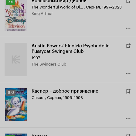
Волшебный мир Дисней
Рейтинг
7.5
The Wonderful World of Disney
,
Сериал, 1997–2023
Кинопоиска
King Arthur
7.5
Austin Powers' Electric Psychedelic
Pussycat Swingers Club
1997
The Swingers Club
Каспер – доброе привидение
Рейтинг
6.0
Casper
,
Сериал, 1996–1998
Кинопоиска
6.0