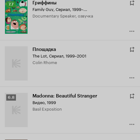
Гриффины
Рейтинг
7.7
Family Guy
,
Сериал, 1999–...
Кинопоиска
Documentary Speaker, озвучка
7.7
Площадка
The Lot
,
Сериал, 1999–2001
Colin Rhome
Madonna: Beautiful Stranger
Рейтинг
6.8
Видео, 1999
Кинопоиска
Basil Exposition
6.8