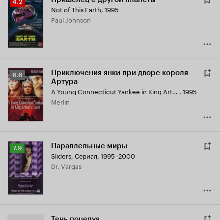
Рейтинг
4.2
Not of This Earth
,
1995
Кинопоиска
Paul Johnson
4.2
Приключения янки при дворе короля
Рейтинг
6.6
Артура
Кинопоиска
A Young Connecticut Yankee in King Arthur's Court
,
1995
6.6
Merlin
Параллельные миры
Рейтинг
7.9
Sliders
,
Сериал, 1995–2000
Кинопоиска
Dr. Vargas
7.9
Тень поцелуя