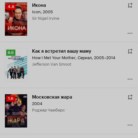
Икона
Рейтинг
4.8
Icon
,
2005
Кинопоиска
Sir Nigel Irvine
4.8
Как я встретил вашу маму
Рейтинг
8.6
How I Met Your Mother
,
Сериал, 2005–2014
Кинопоиска
Jefferson Van Smoot
8.6
Московская жара
Рейтинг
1.6
2004
Кинопоиска
Роджер Чамберс
1.6