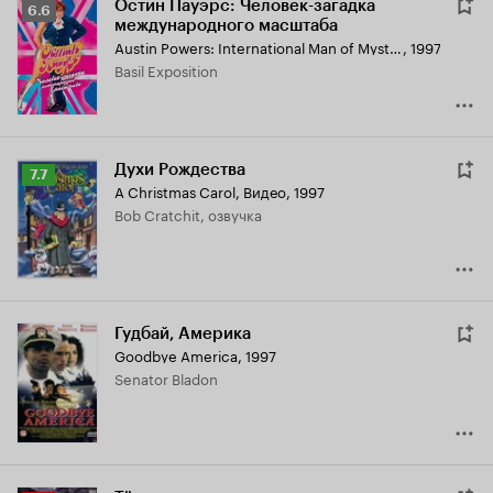
Остин Пауэрс: Человек-загадка
Рейтинг
6.6
международного масштаба
Кинопоиска
Austin Powers: International Man of Mystery
,
1997
6.6
Basil Exposition
Духи Рождества
Рейтинг
7.7
A Christmas Carol
,
Видео, 1997
Кинопоиска
Bob Cratchit, озвучка
7.7
Гудбай, Америка
Goodbye America
,
1997
Senator Bladon