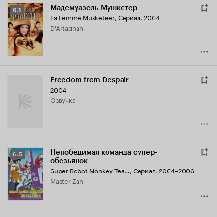
Мадемуазель Мушкетер
Рейтинг
6.1
La Femme Musketeer
,
Сериал, 2004
Кинопоиска
D'Artagnan
6.1
Freedom from Despair
2004
озвучка
Непобедимая команда супер-
Рейтинг
6.5
обезьянок
Кинопоиска
Super Robot Monkey Team Hyperforce Go!
,
Сериал, 2004–2006
6.5
Master Zan