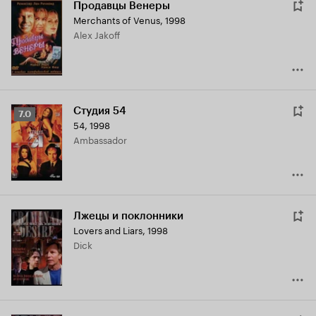
Продавцы Венеры
Merchants of Venus
,
1998
Alex Jakoff
Студия 54
Рейтинг
7.0
54
,
1998
Кинопоиска
Ambassador
7.0
Лжецы и поклонники
Lovers and Liars
,
1998
Dick