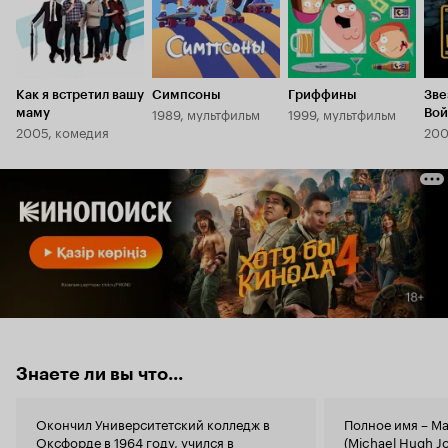
Как я встретил вашу
Симпсоны
Гриффины
Зве
1989, мультфильм
1999, мультфильм
маму
Вой
2005, комедия
200
Знаете ли вы что...
Окончил Университетский колледж в
Полное имя – М
Оксфорде в 1964 году, учился в
(Michael Hugh J