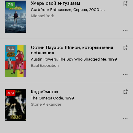
Умерь свой энтузиазм
Рейтинг
7.6
Curb Your Enthusiasm
,
Сериал, 2000–...
Кинопоиска
Michael York
7.6
Остин Пауэрс: Шпион, который меня
Рейтинг
6.4
соблазнил
Кинопоиска
Austin Powers: The Spy Who Shagged Me
,
1999
6.4
Basil Exposition
Код «Омега»
Рейтинг
4.9
The Omega Code
,
1999
Кинопоиска
Stone Alexander
4.9