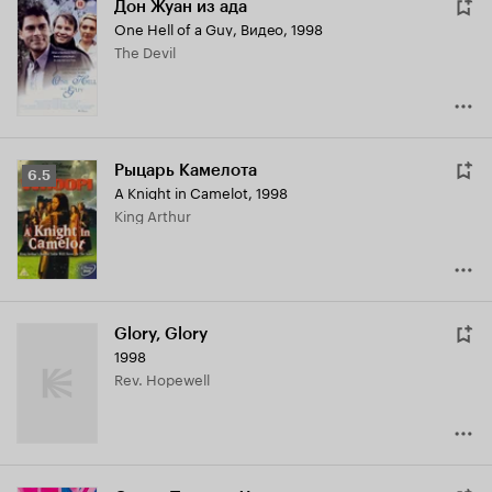
Дон Жуан из ада
One Hell of a Guy
,
Видео, 1998
The Devil
Рыцарь Камелота
Рейтинг
6.5
A Knight in Camelot
,
1998
Кинопоиска
King Arthur
6.5
Glory, Glory
1998
Rev. Hopewell