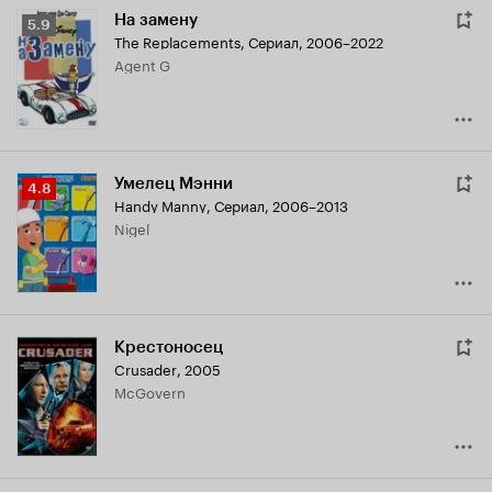
На замену
Рейтинг
5.9
The Replacements
,
Сериал, 2006–2022
Кинопоиска
Agent G
5.9
Умелец Мэнни
Рейтинг
4.8
Handy Manny
,
Сериал, 2006–2013
Кинопоиска
Nigel
4.8
Крестоносец
Crusader
,
2005
McGovern