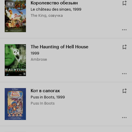
Королевство обезьян
Рейтинг
6.7
Le château des singes
,
1999
Кинопоиска
The King, озвучка
6.7
The Haunting of Hell House
1999
Ambrose
Кот в сапогах
Puss in Boots
,
1999
Puss In Boots