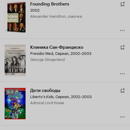
Founding Brothers
2002
Alexander Hamilton, озвучка
Клиника Сан-Франциско
Presidio Med
,
Сериал, 2002–2003
George Slingerland
Дети свободы
Рейтинг
5.3
Liberty's Kids
,
Сериал, 2002–2003
Кинопоиска
Admiral Lord Howe
5.3