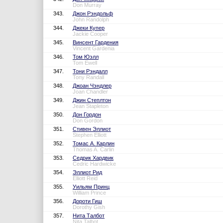
Don Murray
343.
Джон Рэндольф
John Randolph
344.
Джеки Купер
Jackie Cooper
345.
Винсент Гардения
Vincent Gardenia
346.
Том Юэлл
Tom Ewell
347.
Тони Рэндалл
Tony Randall
348.
Джоан Чэндлер
Joan Chandler
349.
Джин Степлтон
Jean Stapleton
350.
Дон Гордон
Don Gordon
351.
Стивен Эллиот
Stephen Elliott
352.
Томас А. Карлин
Thomas A. Carlin
353.
Седрик Хардвик
Cedric Hardwicke
354.
Эллиот Рид
Elliott Reid
355.
Уильям Принц
William Prince
356.
Дороти Гиш
Dorothy Gish
357.
Нита Талбот
Nita Talbot