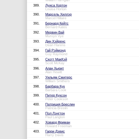
William Harrigan
389.
Луиса Хортон
Louisa Horton
390.
Марсель Хиллэр
Marcel Hillaire
391.
Бернард Кейтс
Bernard Kates
392.
Мервин Вай
Murvyn Vye
393.
Дин Хэйренс
Dean Harens
394.
Гай Рэймонд
Guy Raymond
395.
Скотт МакКэй
Scott McKay
396.
Алан Хьюит
Alan Hewitt
397.
Уильям Смитерс
William Smithers
398.
Барбара Кук
Barbara Cook
399.
Питер Куксон
Peter Cookson
400.
Патриция Бреслин
Patricia Breslin
401.
Пол Лэнгтон
Paul Langton
402.
Ховард Фриман
Howard Freeman
403.
Гарри Дэвис
Harry Davis