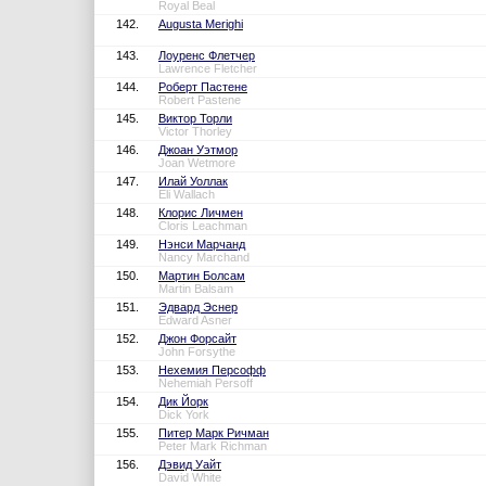
Royal Beal
142.
Augusta Merighi
143.
Лоуренс Флетчер
Lawrence Fletcher
144.
Роберт Пастене
Robert Pastene
145.
Виктор Торли
Victor Thorley
146.
Джоан Уэтмор
Joan Wetmore
147.
Илай Уоллак
Eli Wallach
148.
Клорис Личмен
Cloris Leachman
149.
Нэнси Марчанд
Nancy Marchand
150.
Мартин Болсам
Martin Balsam
151.
Эдвард Эснер
Edward Asner
152.
Джон Форсайт
John Forsythe
153.
Нехемия Персофф
Nehemiah Persoff
154.
Дик Йорк
Dick York
155.
Питер Марк Ричман
Peter Mark Richman
156.
Дэвид Уайт
David White