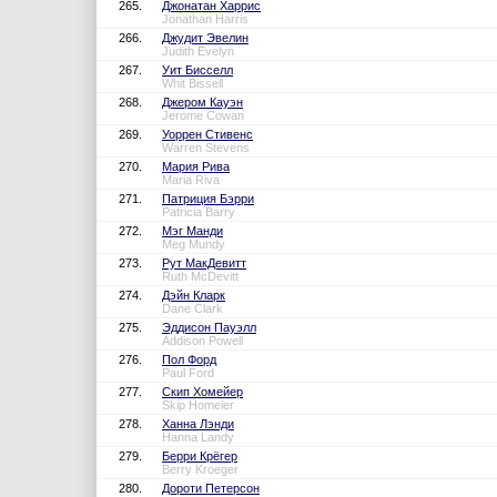
265.
Джонатан Харрис
Jonathan Harris
266.
Джудит Эвелин
Judith Evelyn
267.
Уит Бисселл
Whit Bissell
268.
Джером Кауэн
Jerome Cowan
269.
Уоррен Стивенс
Warren Stevens
270.
Мария Рива
Maria Riva
271.
Патриция Бэрри
Patricia Barry
272.
Мэг Манди
Meg Mundy
273.
Рут МакДевитт
Ruth McDevitt
274.
Дэйн Кларк
Dane Clark
275.
Эддисон Пауэлл
Addison Powell
276.
Пол Форд
Paul Ford
277.
Скип Хомейер
Skip Homeier
278.
Ханна Лэнди
Hanna Landy
279.
Берри Крёгер
Berry Kroeger
280.
Дороти Петерсон