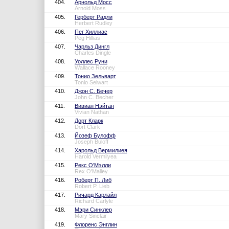
404.
Арнольд Мосс
Arnold Moss
405.
Герберт Радли
Herbert Rudley
406.
Пег Хиллиас
Peg Hillias
407.
Чарльз Дингл
Charles Dingle
408.
Уоллес Руни
Wallace Rooney
409.
Тонио Зельварт
Tonio Selwart
410.
Джон С. Бечер
John C. Becher
411.
Вивиан Нэйтан
Vivian Nathan
412.
Дорт Кларк
Dort Clark
413.
Йозеф Булофф
Joseph Buloff
414.
Харольд Вермилиея
Harold Vermilyea
415.
Рекс О’Мэлли
Rex O'Malley
416.
Роберт П. Либ
Robert P. Lieb
417.
Ричард Карлайл
Richard Carlyle
418.
Мэри Синклер
Mary Sinclair
419.
Флоренс Энглин