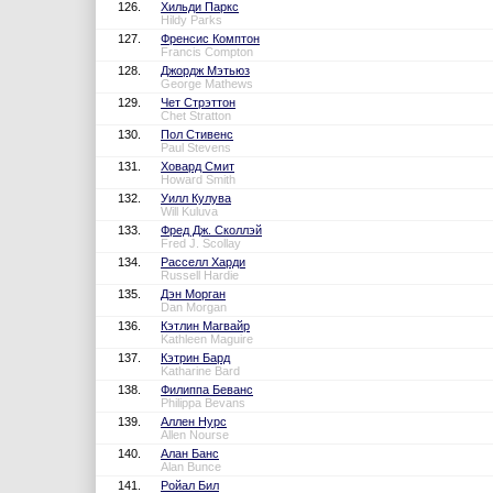
126.
Хильди Паркс
Hildy Parks
127.
Френсис Комптон
Francis Compton
128.
Джордж Мэтьюз
George Mathews
129.
Чет Стрэттон
Chet Stratton
130.
Пол Стивенс
Paul Stevens
131.
Ховард Смит
Howard Smith
132.
Уилл Кулува
Will Kuluva
133.
Фред Дж. Сколлэй
Fred J. Scollay
134.
Расселл Харди
Russell Hardie
135.
Дэн Морган
Dan Morgan
136.
Кэтлин Магвайр
Kathleen Maguire
137.
Кэтрин Бард
Katharine Bard
138.
Филиппа Беванс
Philippa Bevans
139.
Аллен Нурс
Allen Nourse
140.
Алан Банс
Alan Bunce
141.
Ройал Бил