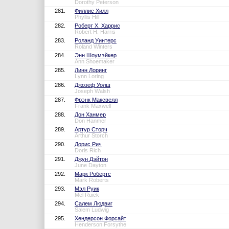
Dorothy Peterson
281.
Филлис Хилл
Phyllis Hill
282.
Роберт Х. Харрис
Robert H. Harris
283.
Роланд Уинтерс
Roland Winters
284.
Энн Шоумэйкер
Ann Shoemaker
285.
Линн Лоринг
Lynn Loring
286.
Джозеф Уолш
Joseph Walsh
287.
Фрэнк Максвелл
Frank Maxwell
288.
Дон Ханмер
Don Hanmer
289.
Артур Сторч
Arthur Storch
290.
Дорис Рич
Doris Rich
291.
Джун Дэйтон
June Dayton
292.
Марк Робертс
Mark Roberts
293.
Мэл Руик
Mel Ruick
294.
Салем Людвиг
Salem Ludwig
295.
Хендерсон Форсайт
Henderson Forsythe