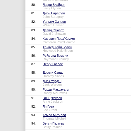
80.
Ларри Блайден
Larry Blyden
81.
Джон Барагрей
John Baragrey
82.
Уильям Хансен
William Hansen
83.
Дэвид Стюарт
David J. Stewart
84.
Кэмерон Прад’Хомме
Cameron Prud'Homme
85.
Хейвуд Хейл Браун
Heywood Hale Broun
86.
Рэймонд Брэмли
Raymond Bramley
87.
Henry Lascoe
88.
Дороти Сэндс
Dorothy Sands
89.
Джек Уорден
Jack Warden
90.
Родди Макдауэлл
Roddy McDowall
91.
Энн Джексон
Anne Jackson
92.
Ли Грант
Lee Grant
93.
Томас Митчелл
Thomas Mitchell
94.
Бетси Палмер
Betsy Palmer