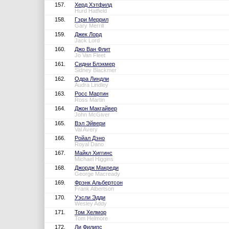
157.
Херд Хэтфилд
Hurd Hatfield
158.
Гэри Меррил
Gary Merrill
159.
Джек Лорд
Jack Lord
160.
Джо Ван Флит
Jo Van Fleet
161.
Сидни Блэкмер
Sidney Blackmer
162.
Одра Линдли
Audra Lindley
163.
Росс Мартин
Ross Martin
164.
Джон Макгайвер
John McGiver
165.
Вэл Эйвери
Val Avery
166.
Ройал Дэно
Royal Dano
167.
Майкл Хиггинс
Michael Higgins
168.
Джордж Макреди
George Macready
169.
Фрэнк Альбертсон
Frank Albertson
170.
Уэсли Эдди
Wesley Addy
171.
Том Хелмор
Tom Helmore
172.
Ли Филипс