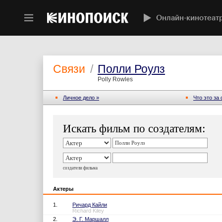
Онлайн-кинотеат
Связи
/
Полли Роулз
Polly Rowles
Личное дело »
Что это за
Искать фильм по создателям:
создатели фильма
Актеры
1.
Ричард Кайли
Richard Kiley
2.
Э. Г. Маршалл