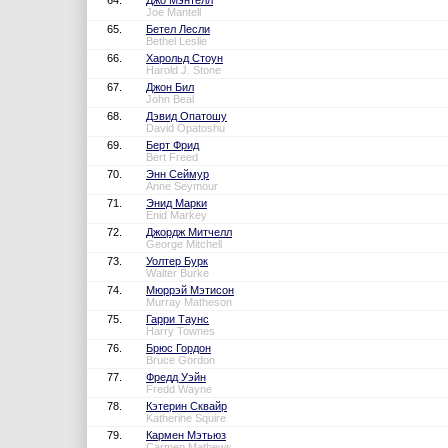
64.
Джо Мэнтелл
Joe Mantell
65.
Бетел Лесли
Bethel Leslie
66.
Харольд Стоун
Harold J. Stone
67.
Джон Бил
John Beal
68.
Дэвид Опатошу
David Opatoshu
69.
Берт Фрид
Bert Freed
70.
Энн Сеймур
Anne Seymour
71.
Энид Марки
Enid Markey
72.
Джордж Митчелл
George Mitchell
73.
Уолтер Бурк
Walter Burke
74.
Мюррэй Мэтисон
Murray Matheson
75.
Гарри Таунс
Harry Townes
76.
Брюс Гордон
Bruce Gordon
77.
Фредд Уэйн
Fredd Wayne
78.
Кэтерин Сквайр
Katherine Squire
79.
Кармен Мэтьюз
Carmen Mathews