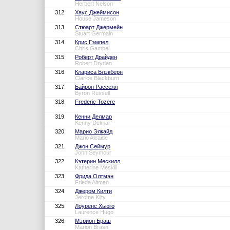
Herbert Nelson
312.
Хаус Джеймисон
House Jameson
313.
Стюарт Джермейн
Stuart Germain
314.
Крис Гэмпел
Chris Gampel
315.
Роберт Драйден
Robert Dryden
316.
Клариса Блэкберн
Clarice Blackburn
317.
Байрон Расселл
Byron Russell
318.
Frederic Tozere
319.
Кенни Делмар
Kenny Delmar
320.
Марио Элкайд
Mario Alcaide
321.
Джон Сеймур
John Seymour
322.
Кэтерин Мескилл
Katherine Meskill
323.
Фрида Олтмэн
Frieda Altman
324.
Джером Килти
Jerome Kilty
325.
Лоуренс Хьюго
Laurence Hugo
326.
Мэрион Браш
Marion Brash