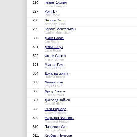
296.
Кевин Кофлин
Kevin Coughlin
297.
Рой Пул
Roy Poole
298.
Энтони Росс
Anthony Ross
299.
Карлос Монтальбан
Carlos Montalbán
300.
Джим Боулс
Jim Boles
301.
Джейн Роуз
Jane Rose
302.
Фрэнк Саттон
Frank Sutton
303.
Мартин Грин
Martyn Green
304.
Дональд Бриггс
Donald Briggs
305.
Филлис Лав
Phyllis Love
306.
Фред Стюарт
Fred Stewart
307.
Джералд Хайкен
Gerald Hiken
308.
Гэби Роджерс
Gaby Rodgers
309.
Маргарет Филлипс
Margaret Phillips
310.
Патриция Уил
Patricia Wheel
311.
Херберт Нельсон