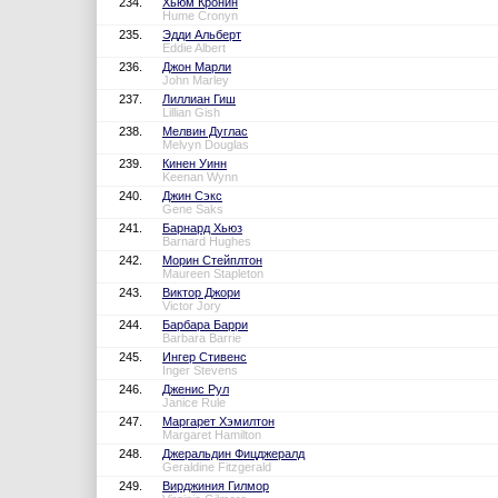
234.
Хьюм Кронин
Hume Cronyn
235.
Эдди Альберт
Eddie Albert
236.
Джон Марли
John Marley
237.
Лиллиан Гиш
Lillian Gish
238.
Мелвин Дуглас
Melvyn Douglas
239.
Кинен Уинн
Keenan Wynn
240.
Джин Сэкс
Gene Saks
241.
Барнард Хьюз
Barnard Hughes
242.
Морин Стейплтон
Maureen Stapleton
243.
Виктор Джори
Victor Jory
244.
Барбара Барри
Barbara Barrie
245.
Ингер Стивенс
Inger Stevens
246.
Дженис Рул
Janice Rule
247.
Маргарет Хэмилтон
Margaret Hamilton
248.
Джеральдин Фицджералд
Geraldine Fitzgerald
249.
Вирджиния Гилмор