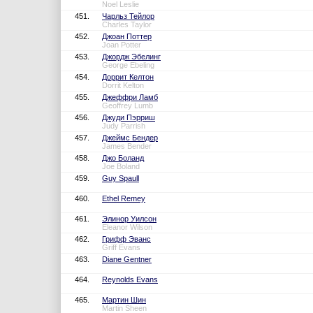
Noel Leslie
451.
Чарльз Тейлор
Charles Taylor
452.
Джоан Поттер
Joan Potter
453.
Джордж Эбелинг
George Ebeling
454.
Доррит Келтон
Dorrit Kelton
455.
Джеффри Ламб
Geoffrey Lumb
456.
Джуди Пэрриш
Judy Parrish
457.
Джеймс Бендер
James Bender
458.
Джо Боланд
Joe Boland
459.
Guy Spaull
460.
Ethel Remey
461.
Элинор Уилсон
Eleanor Wilson
462.
Грифф Эванс
Griff Evans
463.
Diane Gentner
464.
Reynolds Evans
465.
Мартин Шин
Martin Sheen