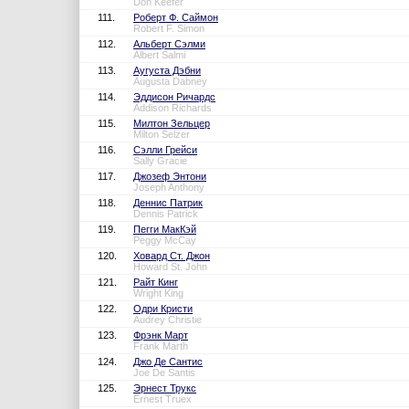
Don Keefer
111.
Роберт Ф. Саймон
Robert F. Simon
112.
Альберт Сэлми
Albert Salmi
113.
Аугуста Дэбни
Augusta Dabney
114.
Эддисон Ричардс
Addison Richards
115.
Милтон Зельцер
Milton Selzer
116.
Сэлли Грейси
Sally Gracie
117.
Джозеф Энтони
Joseph Anthony
118.
Деннис Патрик
Dennis Patrick
119.
Пегги МакКэй
Peggy McCay
120.
Ховард Ст. Джон
Howard St. John
121.
Райт Кинг
Wright King
122.
Одри Кристи
Audrey Christie
123.
Фрэнк Март
Frank Marth
124.
Джо Де Сантис
Joe De Santis
125.
Эрнест Трукс
Ernest Truex