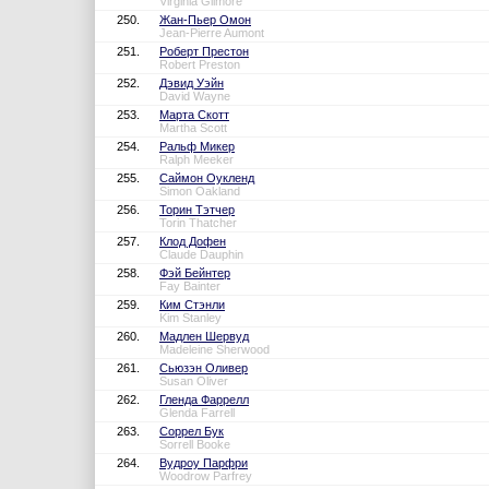
Virginia Gilmore
250.
Жан-Пьер Омон
Jean-Pierre Aumont
251.
Роберт Престон
Robert Preston
252.
Дэвид Уэйн
David Wayne
253.
Марта Скотт
Martha Scott
254.
Ральф Микер
Ralph Meeker
255.
Саймон Оукленд
Simon Oakland
256.
Торин Тэтчер
Torin Thatcher
257.
Клод Дофен
Claude Dauphin
258.
Фэй Бейнтер
Fay Bainter
259.
Ким Стэнли
Kim Stanley
260.
Мадлен Шервуд
Madeleine Sherwood
261.
Сьюзэн Оливер
Susan Oliver
262.
Гленда Фаррелл
Glenda Farrell
263.
Соррел Бук
Sorrell Booke
264.
Вудроу Парфри
Woodrow Parfrey