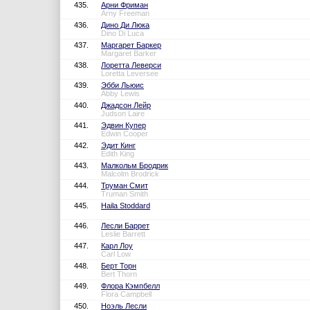
435.
Арни Фриман
Arny Freeman
436.
Дино Ди Люка
Dino Di Luca
437.
Маргарет Баркер
Margaret Barker
438.
Лоретта Леверси
Loretta Leversee
439.
Эбби Льюис
Abby Lewis
440.
Джадсон Лейр
Judson Laire
441.
Эдвин Купер
Edwin Cooper
442.
Эдит Кинг
Edith King
443.
Малкольм Бродрик
Malcolm Brodrick
444.
Труман Смит
Truman Smith
445.
Haila Stoddard
446.
Лесли Баррет
Leslie Barrett
447.
Карл Лоу
Carl Low
448.
Берт Торн
Bert Thorn
449.
Флора Кэмпбелл
Flora Campbell
450.
Ноэль Лесли