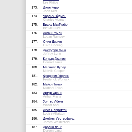
Lee Philips
173.
Джон Керр
John Kerr
174.
Чарльз Эйдмен
Charles Aidman
175.
Бифф МакГуайр
Biff McGuire
176.
Логан Рэмси
Logan Ramsey
177.
Олив Диринг
Olive Deering
178.
Джеффри Линн
Jeffrey Lynn
179.
Конрад Дженис
Conrad Janis
180.
Мелвилл Купер
Melville Cooper
181.
Фредерик Уорлок
Frederick Worlock
182.
Майкл Толан
Michael Tolan
183.
Артур Франц
Arthur Franz
184.
Уолтер Абель
Walter Abel
185.
Луиз Олбриттон
Louise Allbritton
186.
Джеймс Уэстерфилд
James Westerfield
187.
Дарлин Лэнг
Doreen Lang