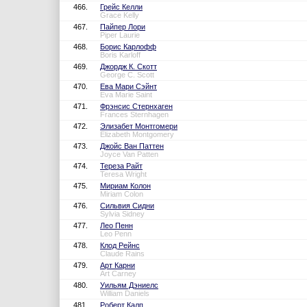
466.
Грейс Келли
Grace Kelly
467.
Пайпер Лори
Piper Laurie
468.
Борис Карлофф
Boris Karloff
469.
Джордж К. Скотт
George C. Scott
470.
Ева Мари Сэйнт
Eva Marie Saint
471.
Фрэнсис Стернхаген
Frances Sternhagen
472.
Элизабет Монтгомери
Elizabeth Montgomery
473.
Джойс Ван Паттен
Joyce Van Patten
474.
Тереза Райт
Teresa Wright
475.
Мириам Колон
Miriam Colon
476.
Сильвия Сидни
Sylvia Sidney
477.
Лео Пенн
Leo Penn
478.
Клод Рейнс
Claude Rains
479.
Арт Карни
Art Carney
480.
Уильям Дэниелс
William Daniels
481.
Роберт Калп