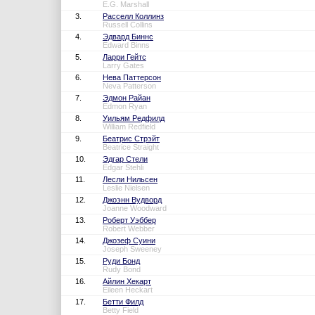
E.G. Marshall
3.
Расселл Коллинз
Russell Collins
4.
Эдвард Биннс
Edward Binns
5.
Ларри Гейтс
Larry Gates
6.
Нева Паттерсон
Neva Patterson
7.
Эдмон Райан
Edmon Ryan
8.
Уильям Редфилд
William Redfield
9.
Беатрис Стрэйт
Beatrice Straight
10.
Эдгар Стели
Edgar Stehli
11.
Лесли Нильсен
Leslie Nielsen
12.
Джоэнн Вудворд
Joanne Woodward
13.
Роберт Уэббер
Robert Webber
14.
Джозеф Суини
Joseph Sweeney
15.
Руди Бонд
Rudy Bond
16.
Айлин Хекарт
Eileen Heckart
17.
Бетти Филд
Betty Field