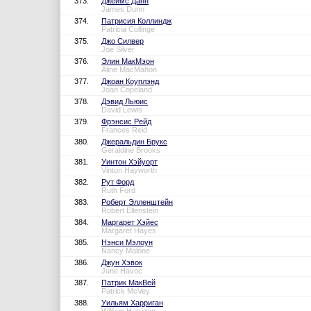
373.
Джеймс Данн
James Dunn
374.
Патрисия Коллиндж
Patricia Collinge
375.
Джо Силвер
Joe Silver
376.
Элин МакМэон
Aline MacMahon
377.
Джоан Коуплэнд
Joan Copeland
378.
Дэвид Льюис
David Lewis
379.
Фрэнсис Рейд
Frances Reid
380.
Джеральдин Брукс
Geraldine Brooks
381.
Уинтон Хэйуорт
Vinton Hayworth
382.
Рут Форд
Ruth Ford
383.
Роберт Элленштейн
Robert Ellenstein
384.
Маргарет Хэйес
Margaret Hayes
385.
Нэнси Мэлоун
Nancy Malone
386.
Джун Хэвок
June Havoc
387.
Патрик МакВей
Patrick McVey
388.
Уильям Харриган