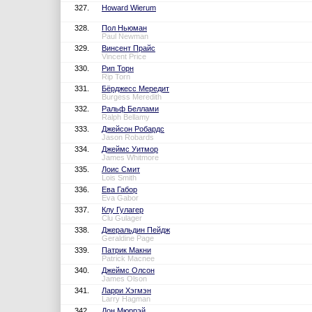
327.
Howard Wierum
328.
Пол Ньюман
Paul Newman
329.
Винсент Прайс
Vincent Price
330.
Рип Торн
Rip Torn
331.
Бёрджесс Мередит
Burgess Meredith
332.
Ральф Беллами
Ralph Bellamy
333.
Джейсон Робардс
Jason Robards
334.
Джеймс Уитмор
James Whitmore
335.
Лоис Смит
Lois Smith
336.
Ева Габор
Eva Gabor
337.
Клу Гулагер
Clu Gulager
338.
Джеральдин Пейдж
Geraldine Page
339.
Патрик Макни
Patrick Macnee
340.
Джеймс Олсон
James Olson
341.
Ларри Хэгмэн
Larry Hagman
342.
Дон Мюррэй