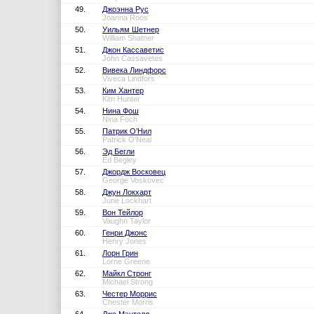
49.
Джоэнна Рус
Joanna Roos
50.
Уильям Шетнер
William Shatner
51.
Джон Кассаветис
John Cassavetes
52.
Вивека Линдфорс
Viveca Lindfors
53.
Ким Хантер
Kim Hunter
54.
Нина Фош
Nina Foch
55.
Патрик О’Нил
Patrick O'Neal
56.
Эд Бегли
Ed Begley
57.
Джордж Восковец
George Voskovec
58.
Джун Локхарт
June Lockhart
59.
Вон Тейлор
Vaughn Taylor
60.
Генри Джонс
Henry Jones
61.
Лорн Грин
Lorne Greene
62.
Майкл Стронг
Michael Strong
63.
Честер Моррис
Chester Morris