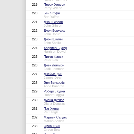
219.
Перри Уилсон
Perry Wilson
220.
Бен Яффи
Ben Yaffee
221.
Джон Гибсон
John Gibson
222.
Джон Боруфф
John Boruff
223.
Джон Шилли
John Shellie
224.
Харрисон Дауд
Harrison Dowd
225.
Питер Фальк
Peter Falk
226.
Джек Леммон
Jack Lemmon
227.
Джеймс Дин
James Dean
228.
Энн Бэнкрофт
Anne Bancroft
229.
Роберт Лоджа
Robert Loggia
230.
Диана Дуглас
Diana Douglas
231.
Пэт Хингл
Pat Hingle
232.
Мэриэн Селдес
Marian Seldes
233.
Орсон Бин
Orson Bean