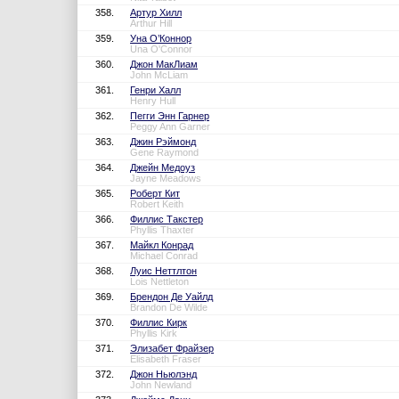
358.
Артур Хилл
Arthur Hill
359.
Уна О’Коннор
Una O'Connor
360.
Джон МакЛиам
John McLiam
361.
Генри Халл
Henry Hull
362.
Пегги Энн Гарнер
Peggy Ann Garner
363.
Джин Рэймонд
Gene Raymond
364.
Джейн Медоуз
Jayne Meadows
365.
Роберт Кит
Robert Keith
366.
Филлис Такстер
Phyllis Thaxter
367.
Майкл Конрад
Michael Conrad
368.
Луис Неттлтон
Lois Nettleton
369.
Брендон Де Уайлд
Brandon De Wilde
370.
Филлис Кирк
Phyllis Kirk
371.
Элизабет Фрайзер
Elisabeth Fraser
372.
Джон Ньюлэнд
John Newland