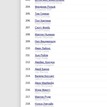
Betsy von Furstenberg
204.
Фредерик Рольф
Frederick Rolf
205.
Том Горман
Tom Gorman
206.
Пол Хартман
Paul Hartman
207.
Скотт Форбс
Scott Forbes
208.
Мартин Ньюман
Martin Newman
209.
Нил Фицджералд
Neil Fitzgerald
210.
Джин Лайонс
Gene Lyons
211.
Хью Рейли
Hugh Reilly
212.
Джеймс Конгдон
James Congdon
213.
Джей Барни
Jay Barney
214.
Валери Коссарт
Valerie Cossart
215.
Джон МакКвейд
John McQuade
216.
Мэри Фикетт
Mary Fickett
217.
Мартин Руди
Martin Rudy
218.
Нэнси Уикуайр
Nancy Wickwire