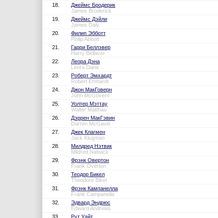
18.
Джеймс Бродерик
James Broderick
19.
Джеймс Дэйли
James Daly
20.
Филип Эбботт
Philip Abbott
21.
Гарри Беллэвер
Harry Bellaver
22.
Леора Дэна
Leora Dana
23.
Роберт Эмхардт
Robert Emhardt
24.
Джон МакГоверн
John McGovern
25.
Уолтер Мэттау
Walter Matthau
26.
Дэррен МакГэвин
Darren McGavin
27.
Джек Клагмен
Jack Klugman
28.
Милдред Нэтвик
Mildred Natwick
29.
Фрэнк Овертон
Frank Overton
30.
Теодор Бикел
Theodore Bikel
31.
Фрэнк Кампанелла
Frank Campanella
32.
Эдвард Эндрюс
Edward Andrews
33.
Рут Уайт