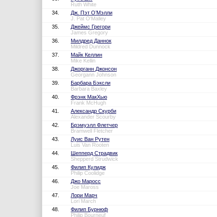
Ruth White
34.
Дж. Пэт О’Мэлли
J. Pat O'Malley
35.
Джеймс Грегори
James Gregory
36.
Милдред Даннок
Mildred Dunnock
37.
Майк Келлин
Mike Kellin
38.
Джорганн Джонсон
Georgann Johnson
39.
Барбара Бэксли
Barbara Baxley
40.
Фрэнк МакХью
Frank McHugh
41.
Александр Скурби
Alexander Scourby
42.
Брэмуэлл Флетчер
Bramwell Fletcher
43.
Луис Ван Рутен
Luis Van Rooten
44.
Шепперд Страдвик
Shepperd Strudwick
45.
Филип Кулидж
Philip Coolidge
46.
Джо Маросс
Joe Maross
47.
Лори Марч
Lori March
48.
Филип Бурнюф
Philip Bourneuf