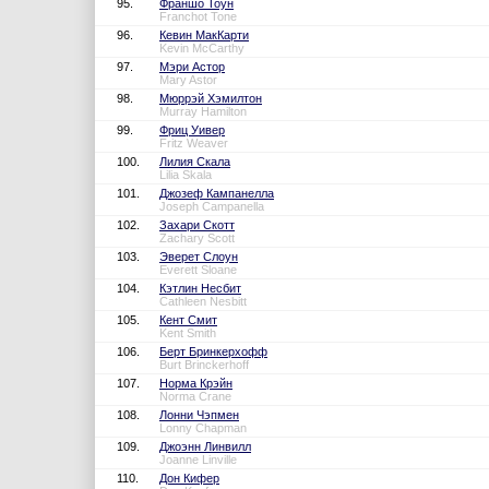
95.
Франшо Тоун
Franchot Tone
96.
Кевин МакКарти
Kevin McCarthy
97.
Мэри Астор
Mary Astor
98.
Мюррэй Хэмилтон
Murray Hamilton
99.
Фриц Уивер
Fritz Weaver
100.
Лилия Скала
Lilia Skala
101.
Джозеф Кампанелла
Joseph Campanella
102.
Захари Скотт
Zachary Scott
103.
Эверет Слоун
Everett Sloane
104.
Кэтлин Несбит
Cathleen Nesbitt
105.
Кент Смит
Kent Smith
106.
Берт Бринкерхофф
Burt Brinckerhoff
107.
Норма Крэйн
Norma Crane
108.
Лонни Чэпмен
Lonny Chapman
109.
Джоэнн Линвилл
Joanne Linville
110.
Дон Кифер