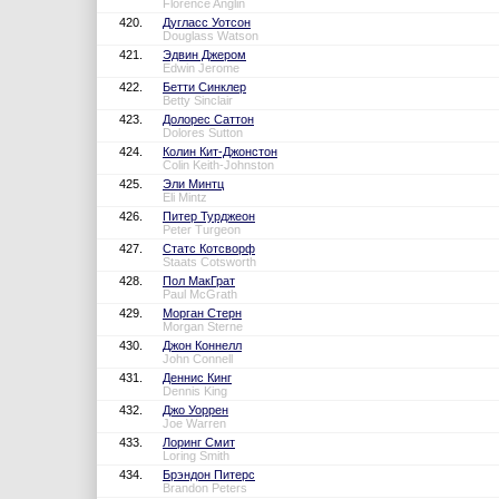
Florence Anglin
420.
Дугласс Уотсон
Douglass Watson
421.
Эдвин Джером
Edwin Jerome
422.
Бетти Синклер
Betty Sinclair
423.
Долорес Саттон
Dolores Sutton
424.
Колин Кит-Джонстон
Colin Keith-Johnston
425.
Эли Минтц
Eli Mintz
426.
Питер Турджеон
Peter Turgeon
427.
Статс Котсворф
Staats Cotsworth
428.
Пол МакГрат
Paul McGrath
429.
Морган Стерн
Morgan Sterne
430.
Джон Коннелл
John Connell
431.
Деннис Кинг
Dennis King
432.
Джо Уоррен
Joe Warren
433.
Лоринг Смит
Loring Smith
434.
Брэндон Питерс
Brandon Peters