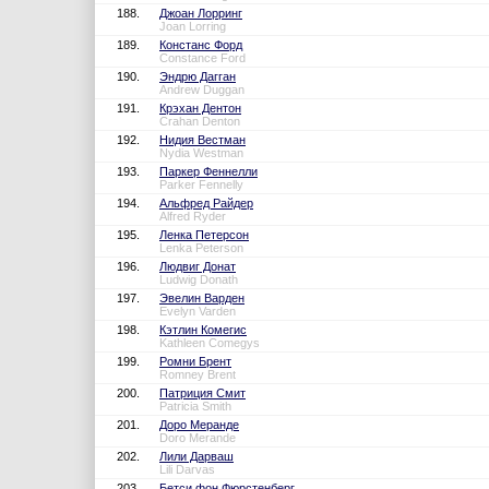
188.
Джоан Лорринг
Joan Lorring
189.
Констанс Форд
Constance Ford
190.
Эндрю Дагган
Andrew Duggan
191.
Крэхан Дентон
Crahan Denton
192.
Нидия Вестман
Nydia Westman
193.
Паркер Феннелли
Parker Fennelly
194.
Альфред Райдер
Alfred Ryder
195.
Ленка Петерсон
Lenka Peterson
196.
Людвиг Донат
Ludwig Donath
197.
Эвелин Варден
Evelyn Varden
198.
Кэтлин Комегис
Kathleen Comegys
199.
Ромни Брент
Romney Brent
200.
Патриция Смит
Patricia Smith
201.
Доро Меранде
Doro Merande
202.
Лили Дарваш
Lili Darvas
203.
Бетси фон Фюрстенберг