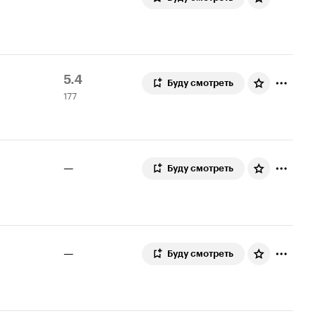
Рейтинг
177
5.4
Буду смотреть
177
Кинопоиска
оценок
5.4
»
—
Буду смотреть
—
Буду смотреть