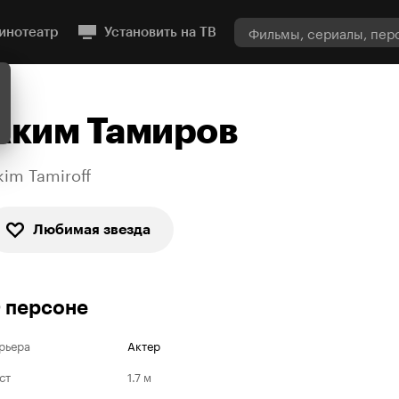
инотеатр
Установить на ТВ
Аким Тамиров
kim Tamiroff
Любимая звезда
 персоне
рьера
Актер
ст
1.7 м