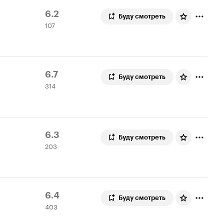
Рейтинг
107
6.2
Буду смотреть
107
Кинопоиска
оценок
6.2
Рейтинг
314
6.7
Буду смотреть
314
Кинопоиска
оценок
6.7
Рейтинг
203
6.3
Буду смотреть
203
Кинопоиска
оценки
6.3
Рейтинг
403
6.4
Буду смотреть
403
Кинопоиска
оценки
6.4