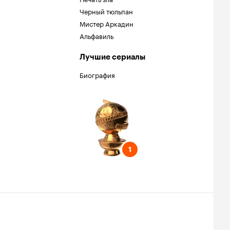
Черный тюльпан
Мистер Аркадин
Альфавиль
Лучшие сериалы
Биография
обус
ель
жская роль
лана
1
1
онит колокол