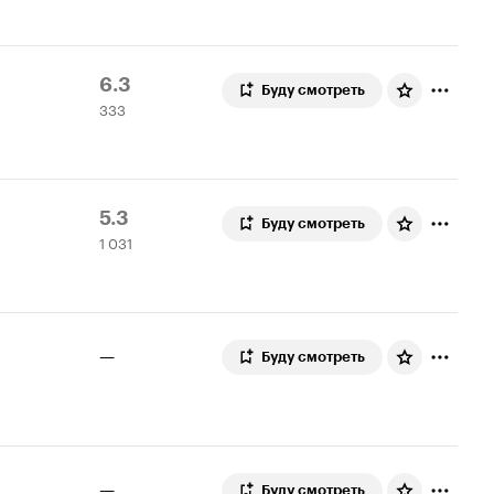
5.9
Рейтинг
333
6.3
Буду смотреть
333
Кинопоиска
оценки
6.3
Рейтинг
1
5.3
Буду смотреть
1 031
Кинопоиска
031
5.3
оценка
—
Буду смотреть
—
Буду смотреть