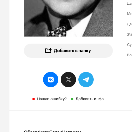
Да
Ме
Да
Ж
Су
Добавить в папку
Вс
Нашли ошибку?
Добавить инфо