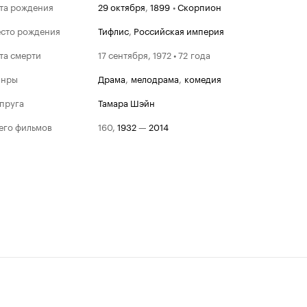
та рождения
29 октября
,
1899
•
Скорпион
сто рождения
Тифлис
,
Российская империя
та смерти
17 сентября, 1972 • 72 года
анры
драма
,
мелодрама
,
комедия
пруга
Тамара Шэйн
его фильмов
160
,
1932
—
2014
Золотой гл
Победит
1944
Лучшая му
второго п
По ком зв