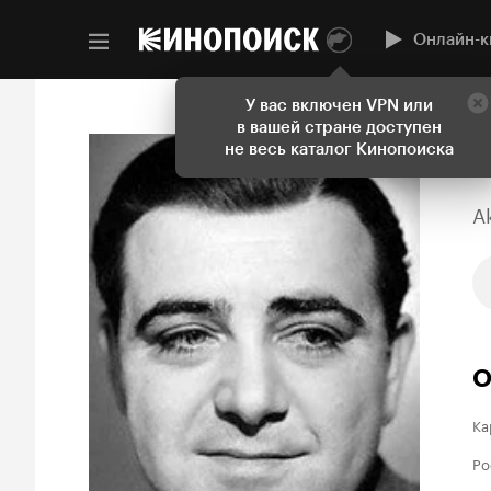
Онлайн-к
У вас включен VPN или
в вашей стране доступен
не весь каталог Кинопоиска
A
О
Ка
Ро