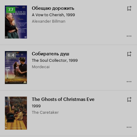
Обещаю дорожить
Рейтинг
7.7
A Vow to Cherish
,
1999
Кинопоиска
Alexander Billman
7.7
Собиратель душ
Рейтинг
6.4
The Soul Collector
,
1999
Кинопоиска
Mordecai
6.4
The Ghosts of Christmas Eve
1999
The Caretaker