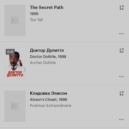
The Secret Path
1999
Too Tall
Доктор Дулиттл
Рейтинг
6.6
Doctor Dolittle
,
1998
Кинопоиска
Archer Dolittle
6.6
Кладовка Элисон
Alyson's Closet
,
1998
Postman Extraordinaire