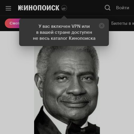
Войти
Онлайн-кинотеатр
Билеты в 
Смотреть кино
У вас включен VPN или
в вашей стране доступен
не весь каталог Кинопоиска