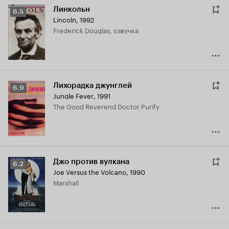
Линкольн
Рейтинг
6.5
Lincoln
,
1992
Кинопоиска
Frederick Douglas, озвучка
6.5
Лихорадка джунглей
Рейтинг
6.9
Jungle Fever
,
1991
Кинопоиска
The Good Reverend Doctor Purify
6.9
Джо против вулкана
Рейтинг
6.2
Joe Versus the Volcano
,
1990
Кинопоиска
Marshall
6.2