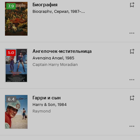
Биография
Рейтинг
7.9
Biography
,
Сериал, 1987–...
Кинопоиска
7.9
Ангелочек-мстительница
Рейтинг
5.0
Avenging Angel
,
1985
Кинопоиска
Captain Harry Moradian
5.0
Гарри и сын
Рейтинг
6.4
Harry & Son
,
1984
Кинопоиска
Raymond
6.4