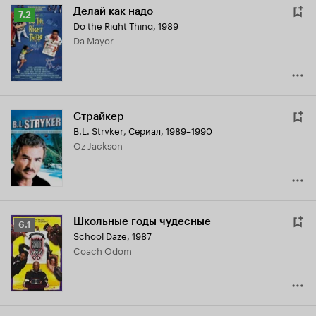
Делай как надо
Рейтинг
7.2
Do the Right Thing
,
1989
Кинопоиска
Da Mayor
7.2
Страйкер
B.L. Stryker
,
Сериал, 1989–1990
Oz Jackson
Школьные годы чудесные
Рейтинг
6.1
School Daze
,
1987
Кинопоиска
Coach Odom
6.1