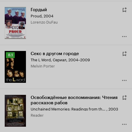
Гордый
Proud
,
2004
Lorenzo DuFau
Секс в другом городе
Рейтинг
8.1
The L Word
,
Сериал, 2004–2009
Кинопоиска
Melvin Porter
8.1
Освобождённые воспоминания: Чтения
рассказов рабов
Unchained Memories: Readings from the Slave Narratives
,
2003
Reader