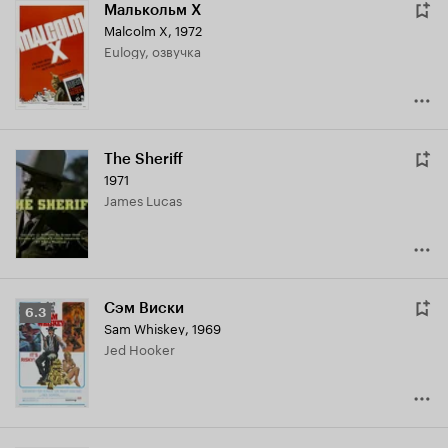
Малькольм X
Malcolm X
,
1972
Eulogy, озвучка
The Sheriff
1971
James Lucas
Сэм Виски
Рейтинг
6.3
Sam Whiskey
,
1969
Кинопоиска
Jed Hooker
6.3