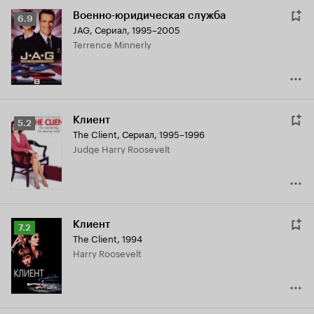
Военно-юридическая служба
Рейтинг
6.9
JAG
,
Сериал, 1995–2005
Кинопоиска
Terrence Minnerly
6.9
Клиент
Рейтинг
5.2
The Client
,
Сериал, 1995–1996
Кинопоиска
Judge Harry Roosevelt
5.2
Клиент
Рейтинг
7.2
The Client
,
1994
Кинопоиска
Harry Roosevelt
7.2