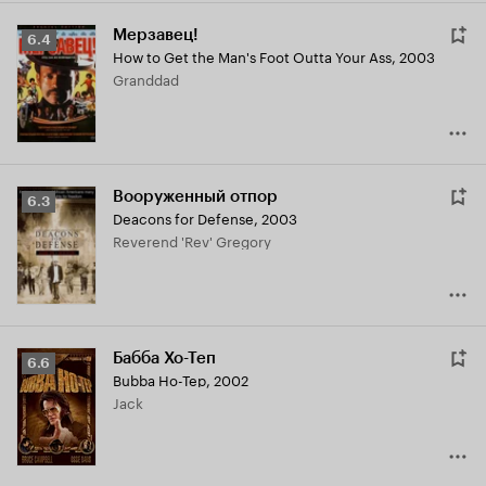
Мерзавец!
Рейтинг
6.4
How to Get the Man's Foot Outta Your Ass
,
2003
Кинопоиска
Granddad
6.4
Вооруженный отпор
Рейтинг
6.3
Deacons for Defense
,
2003
Кинопоиска
Reverend 'Rev' Gregory
6.3
Бабба Хо-Теп
Рейтинг
6.6
Bubba Ho-Tep
,
2002
Кинопоиска
Jack
6.6