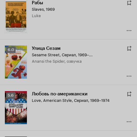
Рабы
Slaves
,
1969
Luke
Улица Сезам
Рейтинг
6.0
Sesame Street
,
Сериал, 1969–...
Кинопоиска
Anansi the Spider, озвучка
6.0
Любовь по-американски
Рейтинг
5.6
Love, American Style
,
Сериал, 1969–1974
Кинопоиска
5.6