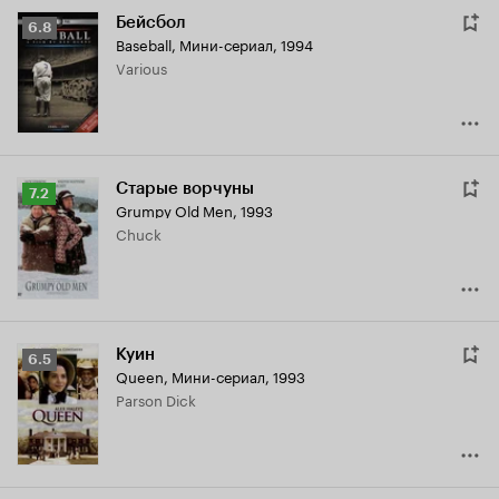
Бейсбол
Рейтинг
6.8
Baseball
,
Мини-сериал, 1994
Кинопоиска
Various
6.8
Старые ворчуны
Рейтинг
7.2
Grumpy Old Men
,
1993
Кинопоиска
Chuck
7.2
Куин
Рейтинг
6.5
Queen
,
Мини-сериал, 1993
Кинопоиска
Parson Dick
6.5