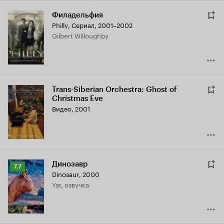
Филадельфия
Philly
,
Сериал, 2001–2002
Gilbert Willoughby
Trans-Siberian Orchestra: Ghost of
Christmas Eve
Видео, 2001
Динозавр
Рейтинг
7.7
Dinosaur
,
2000
Кинопоиска
Yar, озвучка
7.7