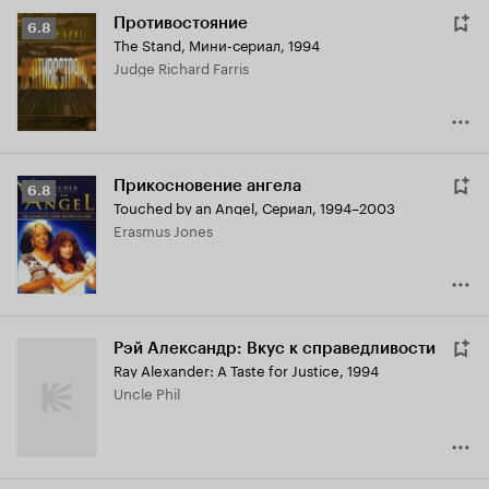
Противостояние
Рейтинг
6.8
The Stand
,
Мини-сериал, 1994
Кинопоиска
Judge Richard Farris
6.8
Прикосновение ангела
Рейтинг
6.8
Touched by an Angel
,
Сериал, 1994–2003
Кинопоиска
Erasmus Jones
6.8
Рэй Александр: Вкус к справедливости
Ray Alexander: A Taste for Justice
,
1994
Uncle Phil