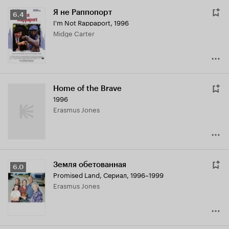
Я не Раппопорт
Рейтинг
6.4
I'm Not Rappaport
,
1996
Кинопоиска
Midge Carter
6.4
Home of the Brave
1996
Erasmus Jones
Земля обетованная
Рейтинг
6.0
Promised Land
,
Сериал, 1996–1999
Кинопоиска
Erasmus Jones
6.0