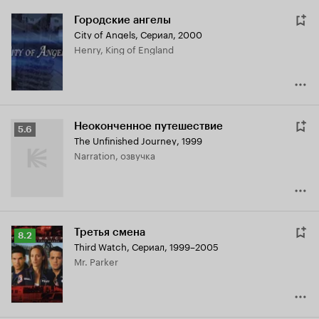
Городские ангелы
City of Angels
,
Сериал, 2000
Henry, King of England
Неоконченное путешествие
Рейтинг
5.6
The Unfinished Journey
,
1999
Кинопоиска
Narration, озвучка
5.6
Третья смена
Рейтинг
8.2
Third Watch
,
Сериал, 1999–2005
Кинопоиска
Mr. Parker
8.2