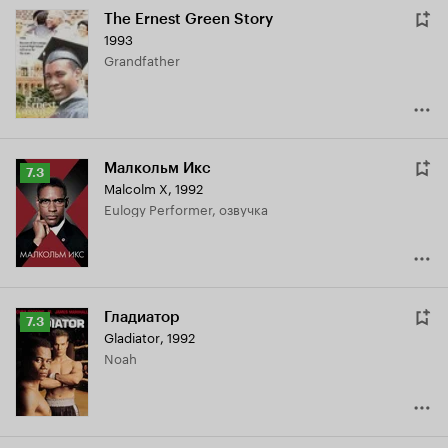
The Ernest Green Story
1993
Grandfather
Малкольм Икс
Рейтинг
7.3
Malcolm X
,
1992
Кинопоиска
Eulogy Performer, озвучка
7.3
Гладиатор
Рейтинг
7.3
Gladiator
,
1992
Кинопоиска
Noah
7.3