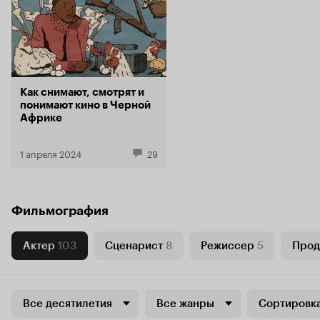
Как снимают, смотрят и
понимают кино в Черной
Африке
1 апреля 2024
29
Фильмография
Актер
103
Сценарист
8
Режиссер
5
Про
Все десятилетия
Все жанры
Сортировка