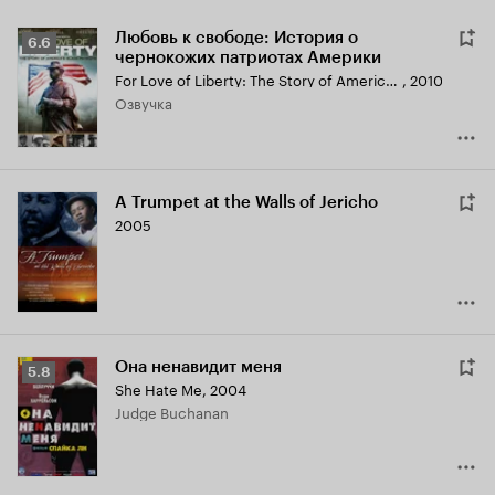
Любовь к свободе: История о
Рейтинг
6.6
чернокожих патриотах Америки
Кинопоиска
For Love of Liberty: The Story of America's Black Patriots
,
2010
6.6
озвучка
A Trumpet at the Walls of Jericho
2005
Она ненавидит меня
Рейтинг
5.8
She Hate Me
,
2004
Кинопоиска
Judge Buchanan
5.8