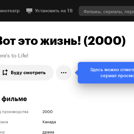
инотеатр
Установить на ТВ
Вот это жизнь! (2000)
re's to Life!
Здесь можно отмет
Буду смотреть
сериал просм
 фильме
д производства
2000
рана
Канада
нр
драма