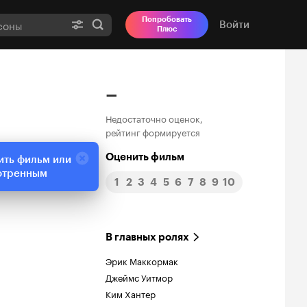
Попробовать
Войти
Плюс
–
Недостаточно оценок,
рейтинг формируется
Оценить фильм
ить фильм или
отренным
1
2
3
4
5
6
7
8
9
10
В главных ролях
Эрик Маккормак
Джеймс Уитмор
Ким Хантер