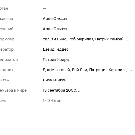
оган
—
жиссер
Арне Ольсен
енарий
Арне Ольсен
одюсер
Уильям Винс
,
Роб Мерилиз
,
Патрик Рамсей
,
...
ератор
Дэвид Геддес
мпозитор
Патрик Кэйрд
дожник
Дон Макколей
,
Рэй Лаи
,
Патриция Харгривз
,
...
нтаж
Лиза Бинкли
емьера в мире
18 сентября 2000
,
...
емя
1 ч 34 мин