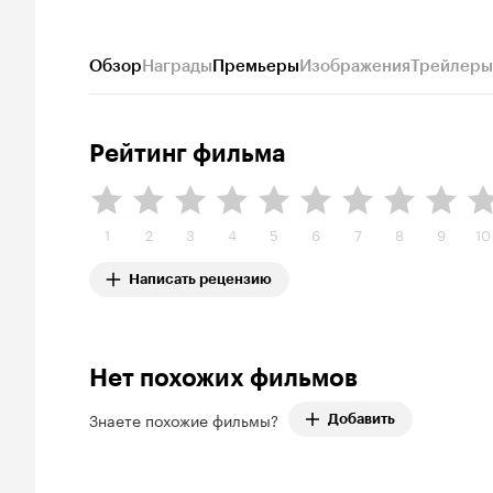
Обзор
Награды
Премьеры
Изображения
Трейлеры
Рейтинг фильма
1
2
3
4
5
6
7
8
9
10
Написать рецензию
Нет похожих фильмов
Знаете похожие фильмы?
Добавить