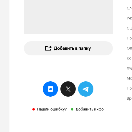
Сл
Ре
Сц
Пр
Оп
Добавить в папку
Ко
Ху
Мо
Пр
Вр
Нашли ошибку?
Добавить инфо