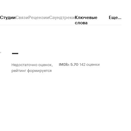
Студии
Связи
Рецензии
Саундтреки
Ключевые
Еще...
слова
–
142 оценки
Недостаточно оценок,
IMDb
:
5.70
рейтинг формируется