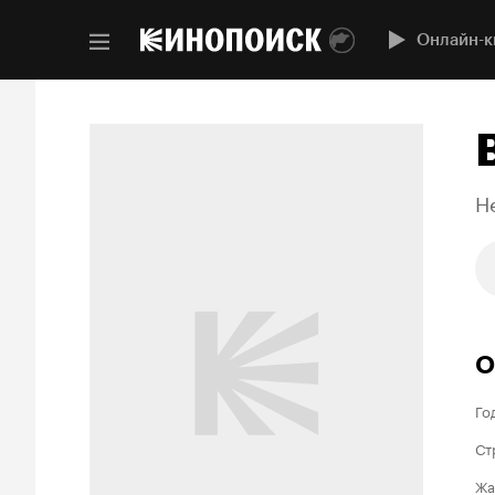
Онлайн-к
He
О
Го
Ст
Жа