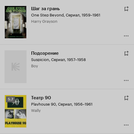
Шаг за грань
One Step Beyond
,
Сериал, 1959–1961
Harry Grayson
Подозрение
Suspicion
,
Сериал, 1957–1958
Boy
Театр 90
Рейтинг
5.7
Playhouse 90
,
Сериал, 1956–1961
Кинопоиска
Wally
5.7