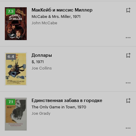
МакКейб и миссис Миллер
Рейтинг
7.3
McCabe & Mrs. Miller
,
1971
Кинопоиска
John McCabe
7.3
Доллары
Рейтинг
6.4
$
,
1971
Кинопоиска
Joe Collins
6.4
Единственная забава в городке
Рейтинг
7.1
The Only Game in Town
,
1970
Кинопоиска
Joe Grady
7.1