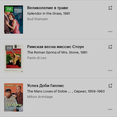
Великолепие в траве
Рейтинг
7.6
Splendor in the Grass
,
1961
Кинопоиска
Bud Stamper
7.6
Римская весна миссис Стоун
Рейтинг
7.0
The Roman Spring of Mrs. Stone
,
1961
Кинопоиска
Paolo di Leo
7.0
Успех Доби Гиллис
The Many Loves of Dobie Gillis
,
Сериал, 1959–1963
Milton Armitage