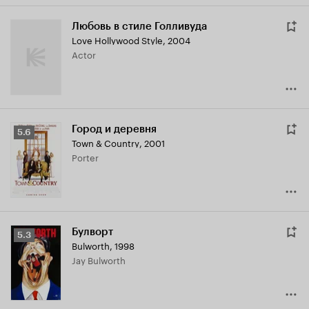
Любовь в стиле Голливуда
Love Hollywood Style
,
2004
Actor
Город и деревня
Рейтинг
5.6
Town & Country
,
2001
Кинопоиска
Porter
5.6
Булворт
Рейтинг
5.3
Bulworth
,
1998
Кинопоиска
Jay Bulworth
5.3