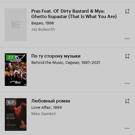
Pras Feat. Ol' Dirty Bastard & Mya:
Ghetto Supastar (That Is What You Are)
Видео, 1998
Jay Bulworth
По ту сторону музыки
Рейтинг
7.7
Behind the Music
,
Сериал, 1997–2021
Кинопоиска
7.7
Любовный роман
Рейтинг
6.7
Love Affair
,
1994
Кинопоиска
Mike Gambril
6.7