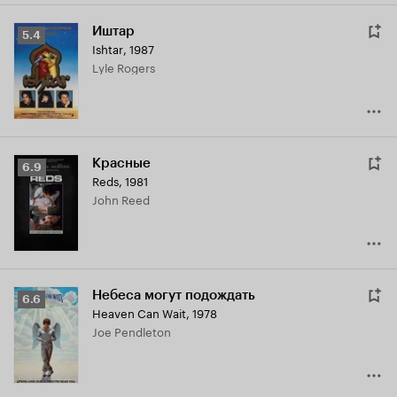
Иштар
Рейтинг
5.4
Ishtar
,
1987
Кинопоиска
Lyle Rogers
5.4
Красные
Рейтинг
6.9
Reds
,
1981
Кинопоиска
John Reed
6.9
Небеса могут подождать
Рейтинг
6.6
Heaven Can Wait
,
1978
Кинопоиска
Joe Pendleton
6.6