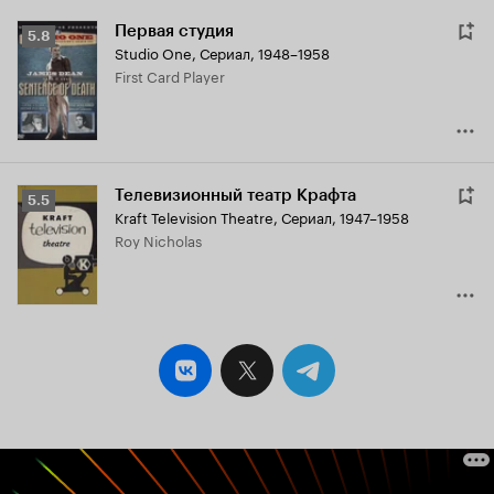
Первая студия
Рейтинг
5.8
Studio One
,
Сериал, 1948–1958
Кинопоиска
First Card Player
5.8
Телевизионный театр Крафта
Рейтинг
5.5
Kraft Television Theatre
,
Сериал, 1947–1958
Кинопоиска
Roy Nicholas
5.5