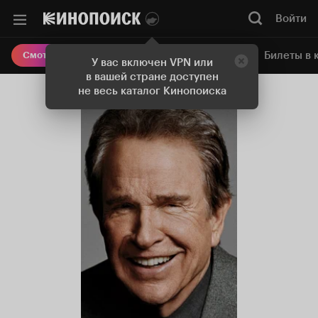
Войти
Онлайн-кинотеатр
Билеты в 
Смотреть кино
У вас включен VPN или
в вашей стране доступен
не весь каталог Кинопоиска