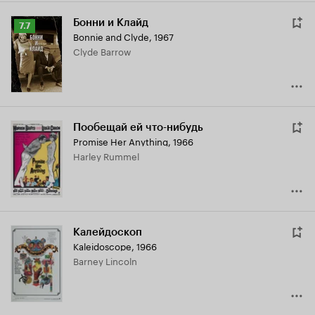
Бонни и Клайд
Рейтинг
7.7
Bonnie and Clyde
,
1967
Кинопоиска
Clyde Barrow
7.7
Пообещай ей что-нибудь
Promise Her Anything
,
1966
Harley Rummel
Калейдоскоп
Kaleidoscope
,
1966
Barney Lincoln