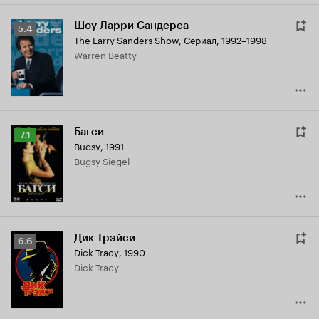
Шоу Ларри Сандерса
Рейтинг
5.4
The Larry Sanders Show
,
Сериал, 1992–1998
Кинопоиска
Warren Beatty
5.4
Багси
Рейтинг
7.1
Bugsy
,
1991
Кинопоиска
Bugsy Siegel
7.1
Дик Трэйси
Рейтинг
6.6
Dick Tracy
,
1990
Кинопоиска
Dick Tracy
6.6