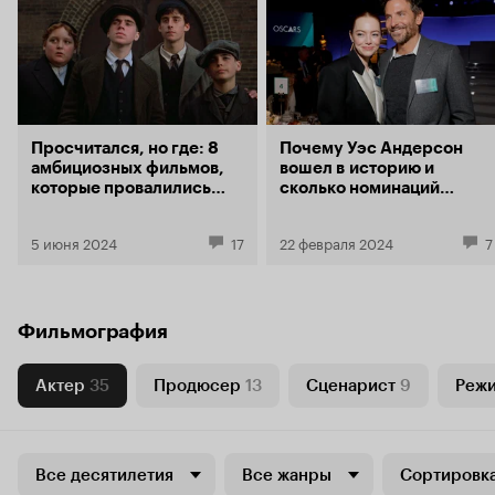
Просчитался, но где: 8
Почему Уэс Андерсон
амбициозных фильмов,
вошел в историю и
которые провалились
сколько номинаций
в прокате, испортили
у «Маэстро»: главная
карьеру режиссеров, но
кинопремия года в
5 июня 2024
17
22 февраля 2024
7
изменили Голливуд
цифрах
Фильмография
Актер
35
Продюсер
13
Сценарист
9
Реж
Все десятилетия
Все жанры
Сортировка