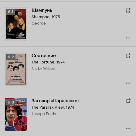
Шампунь
Рейтинг
6.1
Shampoo
,
1975
Кинопоиска
George
6.1
Состояние
Рейтинг
6.2
The Fortune
,
1974
Кинопоиска
Nicky Wilson
6.2
Заговор «Параллакс»
Рейтинг
6.8
The Parallax View
,
1974
Кинопоиска
Joseph Frady
6.8