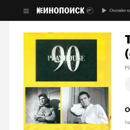
Онлайн-к
(
P
О
Го