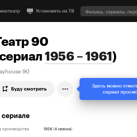
инотеатр
Установить на ТВ
Театр 90
сериал
1956 – 1961
)
layhouse 90
Здесь можно отмет
Буду смотреть
сериал просм
 сериале
д производства
1956
(
4 сезона
)