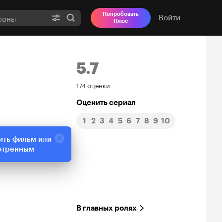
Попробовать
Войти
Плюс
5.7
Рейтинг
174 оценки
Кинопоиска
Оценить сериал
1
2
3
4
5
6
7
8
9
10
5.7
ить фильм или
отренным
В главных ролях