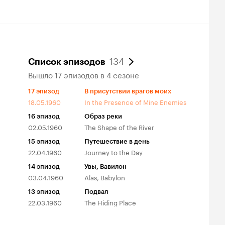
передача на ТВ
134
Список эпизодов
Вышло 17 эпизодов в 4 сезоне
17
эпизод
В присутствии врагов моих
18.05.1960
In the Presence of Mine Enemies
16
эпизод
Образ реки
02.05.1960
The Shape of the River
15
эпизод
Путешествие в день
22.04.1960
Journey to the Day
14
эпизод
Увы, Вавилон
03.04.1960
Alas, Babylon
13
эпизод
Подвал
22.03.1960
The Hiding Place