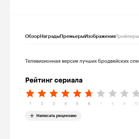
Обзор
Награды
Премьеры
Изображения
Трейлеры
Телевизионная версия лучших бродвейских спе
Рейтинг сериала
1
2
3
4
5
6
7
8
9
10
Написать рецензию