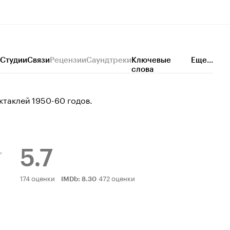
Лучшая 
Студии
Связи
Рецензии
Саундтреки
Ключевые
Еще...
слова
ктаклей 1950-60 годов.
5.7
Рейтинг
174 оценки
472 оценки
IMDb
:
8.30
Кинопоиска