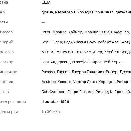
рана
США
нр
драма
,
мелодрама
,
комедия
,
криминал
,
детекти
оган
—
жиссер
Джон Франкенхаймер
,
Франклин Дж. Шаффнер
,
енарий
Берн Гилер
,
Реджинальд Роуз
,
Роберт Алан Арту
одюсер
Мартин Манулис
,
Питер Кортнер
,
Херберт Брод
ератор
Герт Андерсен
,
Джозеф Ф. Бирок
,
Рэй Кори
,
...
мпозитор
Расселл Гарсиа
,
Джерри Голдсмит
,
Роберт Дрэс
дожник
Альберт Хешонг
,
Уолтер Скотт Херндон
,
Роберт 
нтаж
Боб Суонсон
,
Генри Батиста
,
Ричард К. Броквей
Золотой г
емьера в мире
4 октября 1956
Побед
1957
емя серии
1 ч 30 мин
Лучшее
Номи
1973