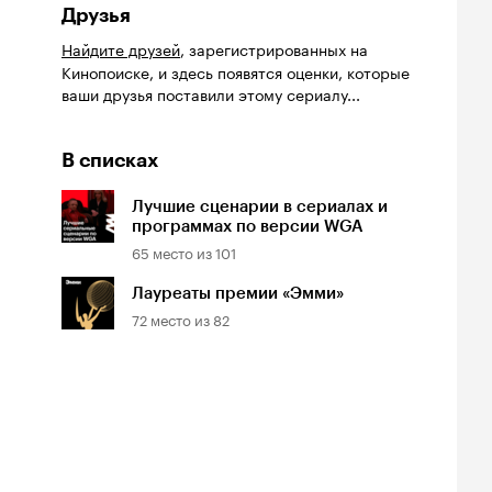
Друзья
Найдите друзей
, зарегистрированных на
Кинопоиске, и здесь появятся оценки, которые
ваши друзья поставили этому сериалу...
В списках
йтинг
Лучшие сценарии в сериалах и
Рейтинг
Рейтинг
8
7.0
7.2
программах по версии WGA
нопоиска
Кинопоиска
Кинопоиска
8
65
место из
7.0
101
7.2
Лауреаты премии «Эмми»
72
место из
82
Билеты
Билеты
Билеты
овещие
На деревню
Старый орёл
твецы: Пекло
дедушке 2
2026, семейный