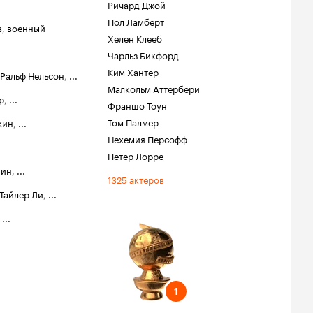
Ричард Джой
Пол Ламберт
в
,
военный
Хелен Клееб
Чарльз Бикфорд
Ким Хантер
Ральф Нельсон
,
...
Малкольм Аттербери
р
,
...
Франшо Тоун
Том Палмер
кин
,
...
Нехемия Персофф
Петер Лорре
нин
,
...
1325 актеров
Тайлер Ли
,
...
,
...
лобус
итель
 ТВ-шоу
1
1
нации