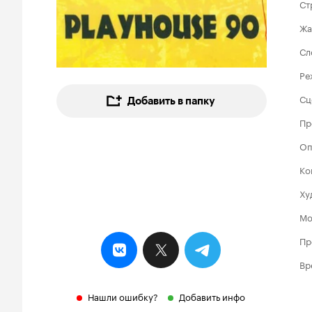
Ст
Жа
Сл
Ре
Сц
Добавить в папку
Пр
Оп
Ко
Ху
Мо
Пр
Вр
Нашли ошибку?
Добавить инфо