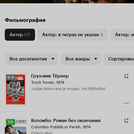
Фильмография
Актер
69
Актер: в титрах не указан
4
Актер: 
Все десятилетия
Все жанры
Сортировка
Грузовик Тёрнер
Рейтинг
6.9
Truck Turner
,
1974
Кинопоиска
Judge Advocate (в титрах: Jim Millhollin)
6.9
Коломбо: Роман без окончания
Рейтинг
7.6
Columbo: Publish or Perish
,
1974
Кинопоиска
Elderly Man
7.6