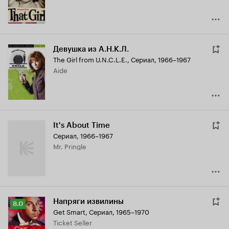
Девушка из А.Н.К.Л.
The Girl from U.N.C.L.E.
,
Сериал, 1966–1967
Aide
It's About Time
Сериал, 1966–1967
Mr. Pringle
Напряги извилины
Рейтинг
8.0
Get Smart
,
Сериал, 1965–1970
Кинопоиска
Ticket Seller
8.0