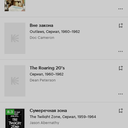
Вне закона
Outlaws
,
Сериал, 1960–1962
Doc Cameron
The Roaring 20's
Сериал, 1960–1962
Dean Peterson
Сумеречная зона
Рейтинг
8.3
The Twilight Zone
,
Сериал, 1959–1964
Кинопоиска
Jason Abernathy
8.3