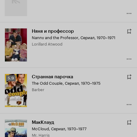
Няня и профессор
Nanny and the Professor
,
Сериал, 1970–1971
Lorillard Atwood
Странная парочка
Рейтинг
5.9
The Odd Couple
,
Сериал, 1970–1975
Кинопоиска
Barber
5.9
МакКлауд
McCloud
,
Сериал, 1970–1977
Mr. Harris