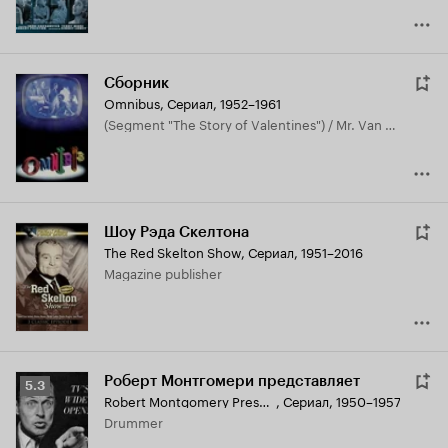
Сборник
Omnibus
,
Сериал, 1952–1961
(segment "The Story of Valentines") / Mr. Van Rough (segment "The Contrast")
Шоу Рэда Скелтона
The Red Skelton Show
,
Сериал, 1951–2016
Magazine publisher
Роберт Монтгомери представляет
Рейтинг
5.3
Robert Montgomery Presents
,
Сериал, 1950–1957
Кинопоиска
Drummer
5.3