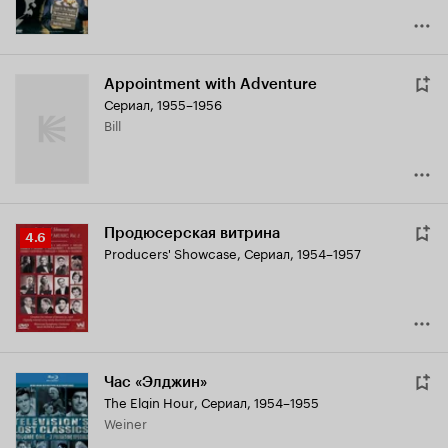
Appointment with Adventure
Сериал, 1955–1956
Bill
Продюсерская витрина
Рейтинг
4.6
Producers' Showcase
,
Сериал, 1954–1957
Кинопоиска
4.6
Час «Элджин»
The Elgin Hour
,
Сериал, 1954–1955
Weiner