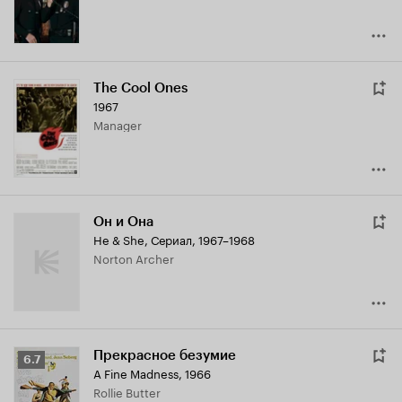
The Cool Ones
1967
Manager
Он и Она
He & She
,
Сериал, 1967–1968
Norton Archer
Прекрасное безумие
Рейтинг
6.7
A Fine Madness
,
1966
Кинопоиска
Rollie Butter
6.7