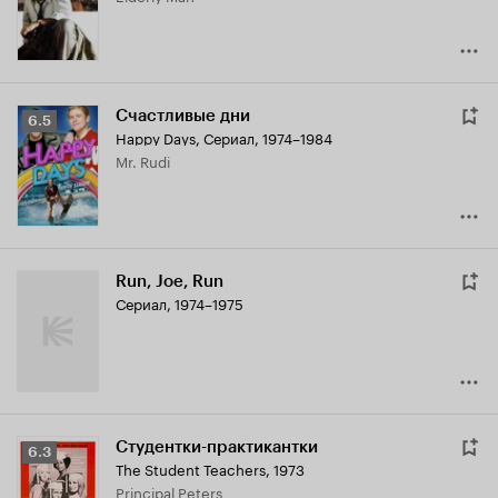
Счастливые дни
Рейтинг
6.5
Happy Days
,
Сериал, 1974–1984
Кинопоиска
Mr. Rudi
6.5
Run, Joe, Run
Сериал, 1974–1975
Студентки-практикантки
Рейтинг
6.3
The Student Teachers
,
1973
Кинопоиска
Principal Peters
6.3