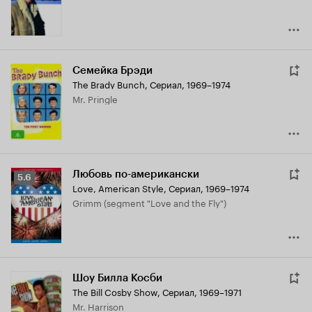
Семейка Брэди
The Brady Bunch
,
Сериал, 1969–1974
Mr. Pringle
Любовь по-американски
Рейтинг
5.6
Love, American Style
,
Сериал, 1969–1974
Кинопоиска
Grimm (segment "Love and the Fly")
5.6
Шоу Билла Косби
The Bill Cosby Show
,
Сериал, 1969–1971
Mr. Harrison