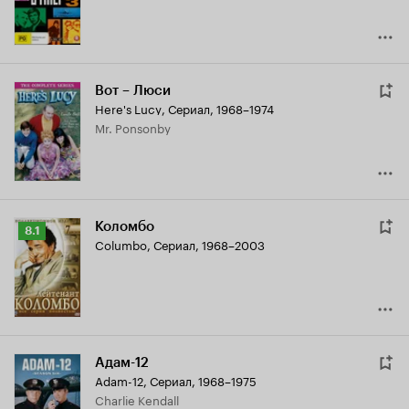
Вот – Люси
Here's Lucy
,
Сериал, 1968–1974
Mr. Ponsonby
Коломбо
Рейтинг
8.1
Columbo
,
Сериал, 1968–2003
Кинопоиска
8.1
Адам-12
Adam-12
,
Сериал, 1968–1975
Charlie Kendall