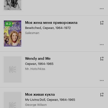
Моя жена меня приворожила
Рейтинг
8.2
Bewitched
,
Сериал, 1964–1972
Кинопоиска
Salesman
8.2
Wendy and Me
Сериал, 1964–1965
Mr. Hotchkiss
Моя живая кукла
My Living Doll
,
Сериал, 1964–1965
George Wilson