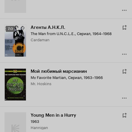
Агенты А.Н.К.Л.
Рейтинг
7.0
The Man from U.N.C.L.E.
,
Сериал, 1964–1968
Кинопоиска
Cardaman
7.0
Мой любимый марсианин
My Favorite Martian
,
Сериал, 1963–1966
Mr. Hoskins
Young Men in a Hurry
1963
Hannigan