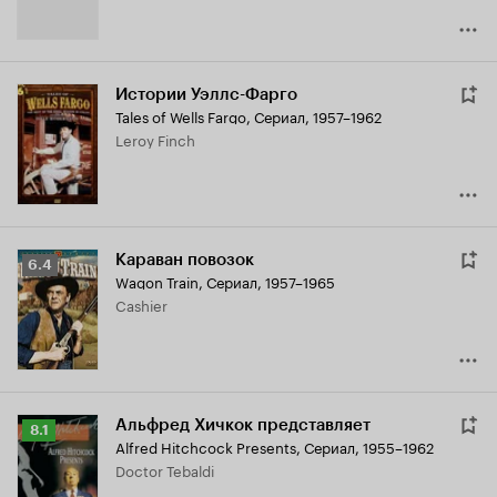
Истории Уэллс-Фарго
Tales of Wells Fargo
,
Сериал, 1957–1962
Leroy Finch
Караван повозок
Рейтинг
6.4
Wagon Train
,
Сериал, 1957–1965
Кинопоиска
Cashier
6.4
Альфред Хичкок представляет
Рейтинг
8.1
Alfred Hitchcock Presents
,
Сериал, 1955–1962
Кинопоиска
Doctor Tebaldi
8.1