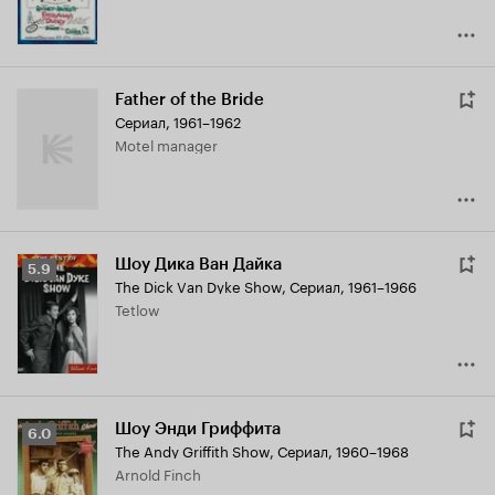
Father of the Bride
Сериал, 1961–1962
Motel manager
Шоу Дика Ван Дайка
Рейтинг
5.9
The Dick Van Dyke Show
,
Сериал, 1961–1966
Кинопоиска
Tetlow
5.9
Шоу Энди Гриффита
Рейтинг
6.0
The Andy Griffith Show
,
Сериал, 1960–1968
Кинопоиска
Arnold Finch
6.0