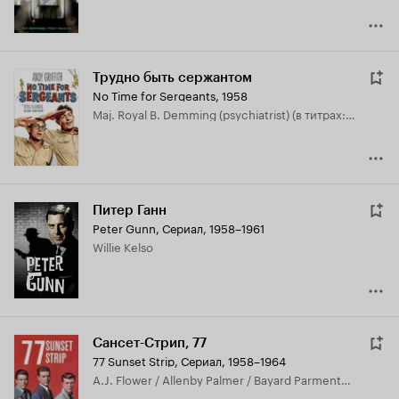
Трудно быть сержантом
No Time for Sergeants
,
1958
Maj. Royal B. Demming (psychiatrist) (в титрах: James Milhollan)
Питер Ганн
Peter Gunn
,
Сериал, 1958–1961
Willie Kelso
Сансет-Стрип, 77
77 Sunset Strip
,
Сериал, 1958–1964
A.J. Flower / Allenby Palmer / Bayard Parmenter / John Keith