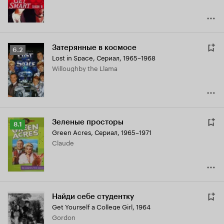
Затерянные в космосе
Рейтинг
6.2
Lost in Space
,
Сериал, 1965–1968
Кинопоиска
Willoughby the Llama
6.2
Зеленые просторы
Рейтинг
8.1
Green Acres
,
Сериал, 1965–1971
Кинопоиска
Claude
8.1
Найди себе студентку
Get Yourself a College Girl
,
1964
Gordon