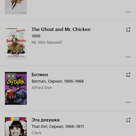
The Ghost and Mr. Chicken
1966
Mr. Milo Maxwell
Бэтмен
Рейтинг
6.4
Batman
,
Сериал, 1966–1968
Кинопоиска
Alfred Slye
6.4
Эта девушка
That Girl
,
Сериал, 1966–1971
Clerk