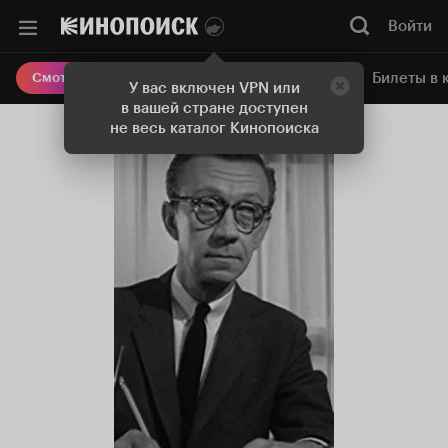
Войти
Онлайн-кинотеатр
Билеты в 
Смотреть кино
У вас включен VPN или
в вашей стране доступен
не весь каталог Кинопоиска