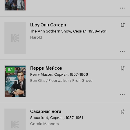
Шоу Энн Сотерн
The Ann Sothern Show
,
Сериал, 1958–1961
Harold
Перри Мейсон
Рейтинг
8.1
Perry Mason
,
Сериал, 1957–1966
Кинопоиска
Ben Otis / Floorwalker / Prof. Grove
8.1
Сахарная нога
Sugarfoot
,
Сериал, 1957–1961
Gerold Manners