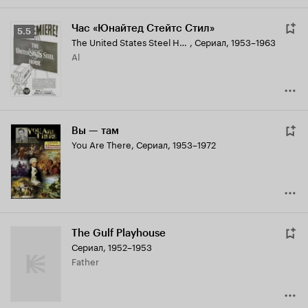
Час «Юнайтед Стейтс Стил»
Рейтинг
5.5
The United States Steel Hour
,
Сериал, 1953–1963
Кинопоиска
Al
5.5
Вы — там
You Are There
,
Сериал, 1953–1972
The Gulf Playhouse
Сериал, 1952–1953
Father