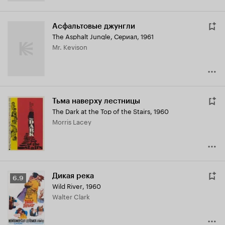
Асфальтовые джунгли
The Asphalt Jungle
,
Сериал, 1961
Mr. Kevison
Тьма наверху лестницы
The Dark at the Top of the Stairs
,
1960
Morris Lacey
Дикая река
Рейтинг
6.9
Wild River
,
1960
Кинопоиска
Walter Clark
6.9