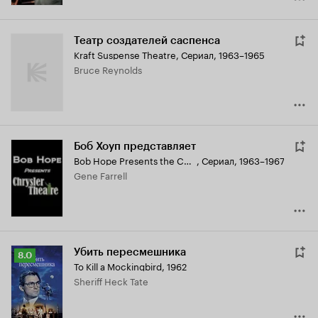
Театр создателей саспенса
Kraft Suspense Theatre
,
Сериал, 1963–1965
Bruce Reynolds
Боб Хоуп представляет
Bob Hope Presents the Chrysler Theatre
,
Сериал, 1963–1967
Gene Farrell
Убить пересмешника
Рейтинг
8.0
To Kill a Mockingbird
,
1962
Кинопоиска
Sheriff Heck Tate
8.0