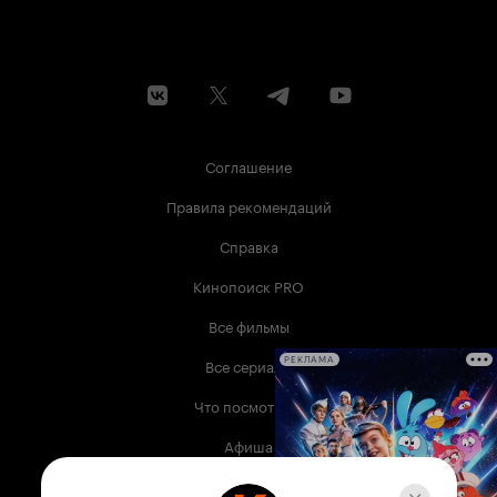
Соглашение
Правила рекомендаций
Справка
Кинопоиск PRO
Все фильмы
Все сериалы
РЕКЛАМА
Что посмотреть
Афиша
Музыка