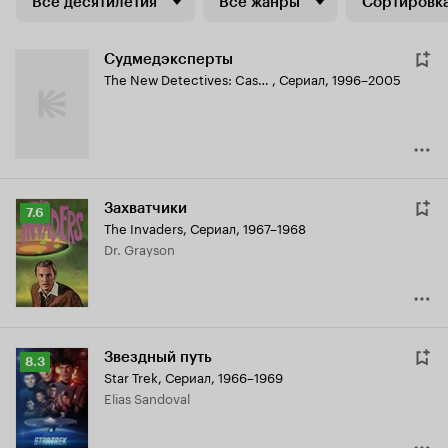
Все десятилетия
Все жанры
Сортировка
Судмедэксперты
The New Detectives: Case Studies in Forensic Science
,
Сериал, 1996–2005
Захватчики
Рейтинг
7.6
The Invaders
,
Сериал, 1967–1968
Кинопоиска
Dr. Grayson
7.6
Звездный путь
Рейтинг
8.3
Star Trek
,
Сериал, 1966–1969
Кинопоиска
Elias Sandoval
8.3