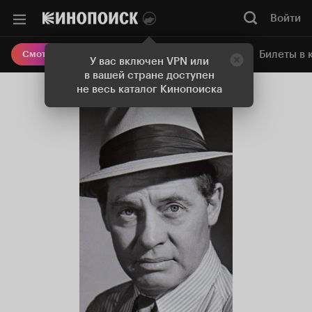
Войти
Онлайн-кинотеатр
Билеты в 
Смотреть кино
У вас включен VPN или
в вашей стране доступен
не весь каталог Кинопоиска