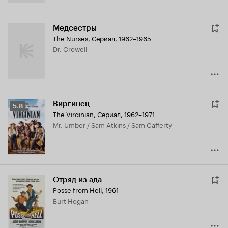
Медсестры
The Nurses
,
Сериал, 1962–1965
Dr. Crowell
Виргинец
Рейтинг
5.8
The Virginian
,
Сериал, 1962–1971
Кинопоиска
Mr. Umber / Sam Atkins / Sam Cafferty
5.8
Отряд из ада
Posse from Hell
,
1961
Burt Hogan