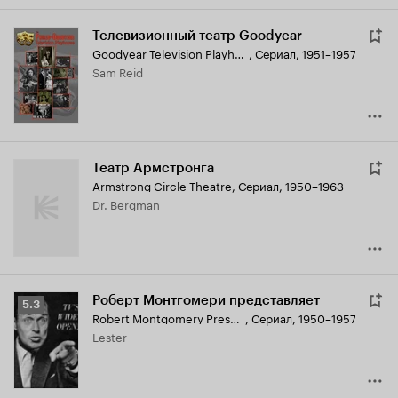
Телевизионный театр Goodyear
Goodyear Television Playhouse
,
Сериал, 1951–1957
Sam Reid
Театр Армстронга
Armstrong Circle Theatre
,
Сериал, 1950–1963
Dr. Bergman
Роберт Монтгомери представляет
Рейтинг
5.3
Robert Montgomery Presents
,
Сериал, 1950–1957
Кинопоиска
Lester
5.3