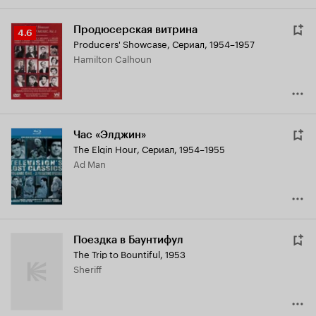
Продюсерская витрина
Рейтинг
4.6
Producers' Showcase
,
Сериал, 1954–1957
Кинопоиска
Hamilton Calhoun
4.6
Час «Элджин»
The Elgin Hour
,
Сериал, 1954–1955
Ad Man
Поездка в Баунтифул
The Trip to Bountiful
,
1953
Sheriff