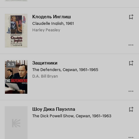
Клодель Инглиш
Claudelle Inglish
,
1961
Harley Peasley
Защитники
Рейтинг
5.3
The Defenders
,
Сериал, 1961–1965
Кинопоиска
D.A. Bill Bryan
5.3
Шоу Дика Пауэлла
The Dick Powell Show
,
Сериал, 1961–1963