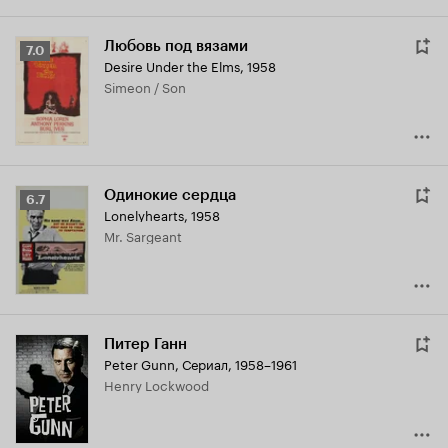
Любовь под вязами
Рейтинг
7.0
Desire Under the Elms
,
1958
Кинопоиска
Simeon / Son
7.0
Одинокие сердца
Рейтинг
6.7
Lonelyhearts
,
1958
Кинопоиска
Mr. Sargeant
6.7
Питер Ганн
Peter Gunn
,
Сериал, 1958–1961
Henry Lockwood