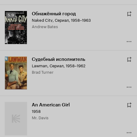
Обнажённый город
Рейтинг
5.9
Naked City
,
Сериал, 1958–1963
Кинопоиска
Andrew Bates
5.9
Судебный исполнитель
Lawman
,
Сериал, 1958–1962
Brad Turner
An American Girl
1958
Mr. Davis