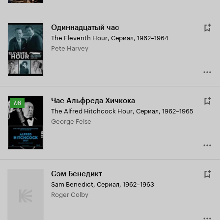
Одиннадцатый час
The Eleventh Hour
,
Сериал, 1962–1964
Pete Harvey
Час Альфреда Хичкока
Рейтинг
7.6
The Alfred Hitchcock Hour
,
Сериал, 1962–1965
Кинопоиска
George Felse
7.6
Сэм Бенедикт
Sam Benedict
,
Сериал, 1962–1963
Roger Colby