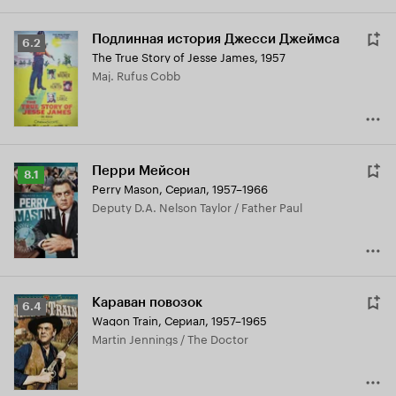
Подлинная история Джесси Джеймса
Рейтинг
6.2
The True Story of Jesse James
,
1957
Кинопоиска
Maj. Rufus Cobb
6.2
Перри Мейсон
Рейтинг
8.1
Perry Mason
,
Сериал, 1957–1966
Кинопоиска
Deputy D.A. Nelson Taylor / Father Paul
8.1
Караван повозок
Рейтинг
6.4
Wagon Train
,
Сериал, 1957–1965
Кинопоиска
Martin Jennings / The Doctor
6.4