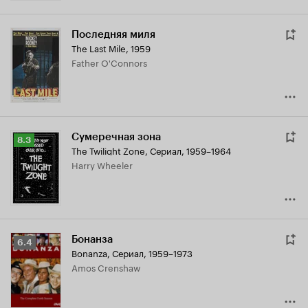
Последняя миля
The Last Mile
,
1959
Father O'Connors
Сумеречная зона
Рейтинг
8.3
The Twilight Zone
,
Сериал, 1959–1964
Кинопоиска
Harry Wheeler
8.3
Бонанза
Рейтинг
6.4
Bonanza
,
Сериал, 1959–1973
Кинопоиска
Amos Crenshaw
6.4