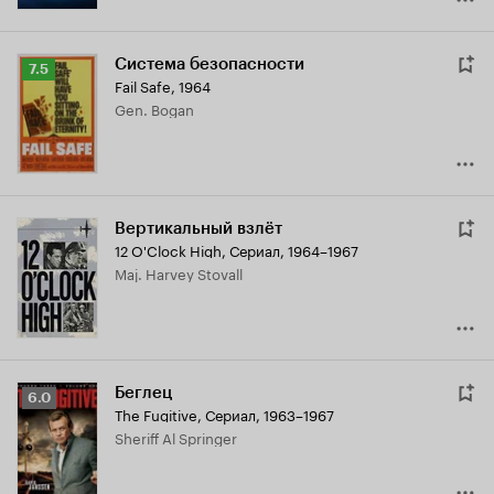
Система безопасности
Рейтинг
7.5
Fail Safe
,
1964
Кинопоиска
Gen. Bogan
7.5
Вертикальный взлёт
12 O'Clock High
,
Сериал, 1964–1967
Maj. Harvey Stovall
Беглец
Рейтинг
6.0
The Fugitive
,
Сериал, 1963–1967
Кинопоиска
Sheriff Al Springer
6.0