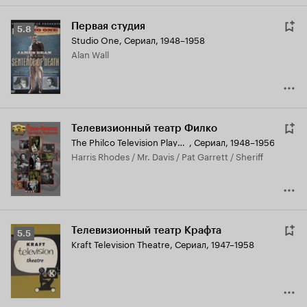
Первая студия
Рейтинг
5.8
Studio One
,
Сериал, 1948–1958
Кинопоиска
Alan Wall
5.8
Телевизионный театр Филко
The Philco Television Playhouse
,
Сериал, 1948–1956
Harris Rhodes / Mr. Davis / Pat Garrett / Sheriff
Телевизионный театр Крафта
Рейтинг
5.5
Kraft Television Theatre
,
Сериал, 1947–1958
Кинопоиска
5.5