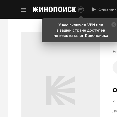
Онлайн-к
У вас включен VPN или
в вашей стране доступен
не весь каталог Кинопоиска
F
О
Ка
Да