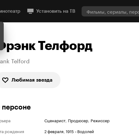
инотеатр
Установить на ТВ
Фрэнк Телфорд
rank Telford
Любимая звезда
 персоне
рьера
Сценарист
,
Продюсер
,
Режиссер
та рождения
2 февраля
,
1915
•
Водолей