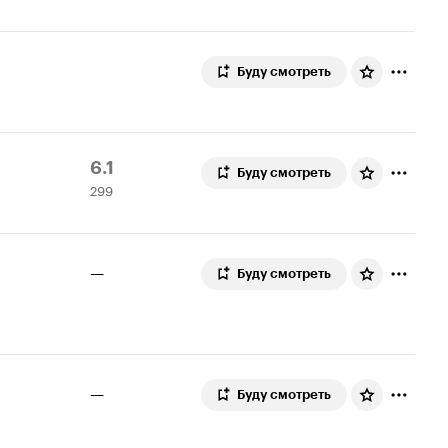
Буду смотреть
Рейтинг
299
6.1
Буду смотреть
299
Кинопоиска
оценок
6.1
—
Буду смотреть
—
Буду смотреть