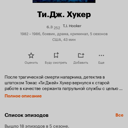
Ти.Дж. Хукер
T.J. Hooker
252
Рейтинг
6.3
Кинопоиска
1982 – 1986, боевик, драма, криминал, 5 сезонов
6.3
США, 43 мин
Оценить
Буду смотреть
Добавить
Еще
После трагической смерти напарника, детектив в 
штатском Томас «Ти Джей» Хукер вернулся к старой 
работе в качестве сержанта патрульной службы с целью 
избавить улицы от подонков вроде виновных в смерти 
Полное описание
товарища. Хукеру поручили обучать новичков в академии, 
и поставили в пару вместе с нахальным и иногда излишне 
импульсивным молодым новобранцем Винсом Романо. С 
Список эпизодов
Все
гораздо младше его по возрасту напарником, Хукер 
действовал как наставник и на работе, и на бытовом 
Вышло 18 эпизодов в 5 сезоне
уровне общения. Возрастные различия стали ключом к 