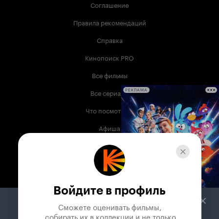
Соглашение
Правила рекомендаций
Справка
Кинопоиск PRO
Все фильмы
Все сериалы
РЕКЛАМА
Что посмотреть
Афиша
Музыка
Телепрограмма
Книги
Войдите в профиль
Служба поддержки
Сможете оценивать фильмы,

 собирать их в коллекции и не только