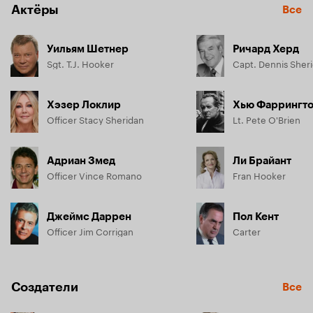
Актёры
Все
Уильям Шетнер
Ричард Херд
Sgt. T.J. Hooker
Capt. Dennis Sher
Хэзер Локлир
Хью Фаррингт
Officer Stacy Sheridan
Lt. Pete O'Brien
Адриан Змед
Ли Брайант
Officer Vince Romano
Fran Hooker
Джеймс Даррен
Пол Кент
Officer Jim Corrigan
Carter
Создатели
Все