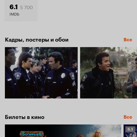
6.3
5 700
6.1
IMDb
Кадры, постеры и обои
Все
Билеты в кино
Все
Рейт
6.1
Кино