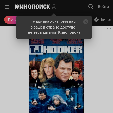
Войти
Онлайн-кинотеатр
Билет
Попробовать Плюс
У вас включен VPN или
в вашей стране доступен
не весь каталог Кинопоиска