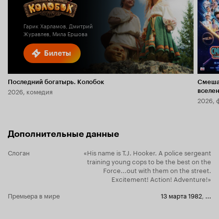
6.1
Гарик Харламов, Дмитрий
Журавлев, Мила Ершова
Билеты
Последний богатырь. Колобок
Смеша
2026, комедия
вселе
2026, 
Дополнительные данные
Слоган
«His name is T.J. Hooker. A police sergeant
training young cops to be the best on the
Force...out with them on the street.
Excitement! Action! Adventure!»
Премьера в мире
13 марта 1982
,
...