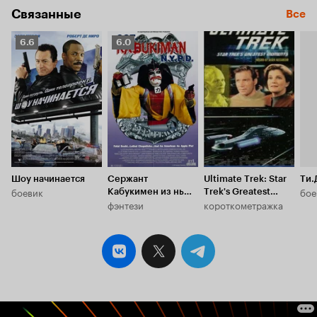
Связанные
Все
Рейтинг
Рейтинг
6.6
6.0
Кинопоиска
Кинопоиска
6.6
6.0
Шоу начинается
Сержант
Ultimate Trek: Star
Ти.
боевик
бое
Кабукимен из нью-
Trek's Greatest
фэнтези
короткометражка
йоркской полиции
Moments