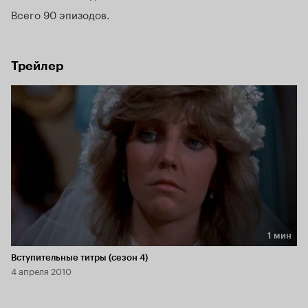
отличной работе, пара быстро стала верными друзьями и 
Всего 90 эпизодов
хорошей командой.
Трейлер
1 мин
Длительность 1 мин
Вступительные титры (сезон 4)
4 апреля 2010