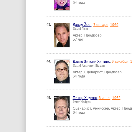
54 года
43.
Дэвид Йост
,
7 января
,
1969
David Yost
Актер, Продюсер
57 лет
44.
Дэвид Энтони Хиггинс
,
9 декабря
,
David Anthony Higgins
Актер, Сценарист, Продюсер
64 года
45.
Питер Хеджес
,
6 июля
,
1962
Peter Hedges
Сценарист, Режиссер, Актер, Про
64 года