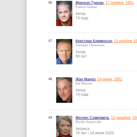
46.
Френсис Гуинан
,
17 ноября
,
1951
Francis Guinan
Актер
74 года
47.
Кристиан Клименсон
,
11 ноября
,
1
Christian Clemenson
Актер
66 лет
48.
Жан Манро
,
24 июня
,
1952
Jan Munroe
Актер
74 года
49.
Филлис Сомервиль
,
12 декабря
,
19
Phyllis Somerville
Актриса
76 лет
16 июля 2020
•