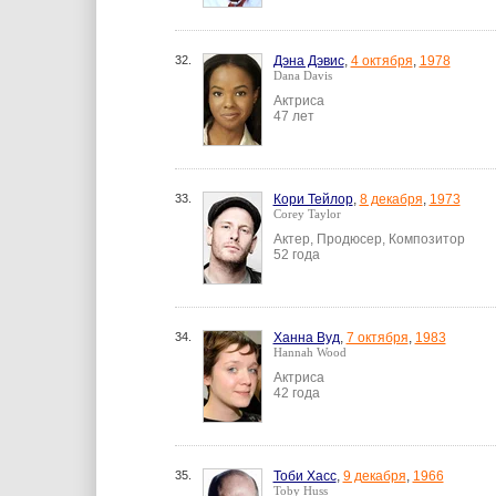
32.
Дэна Дэвис
,
4 октября
,
1978
Dana Davis
Актриса
47 лет
33.
Кори Тейлор
,
8 декабря
,
1973
Corey Taylor
Актер, Продюсер, Композитор
52 года
34.
Ханна Вуд
,
7 октября
,
1983
Hannah Wood
Актриса
42 года
35.
Тоби Хасс
,
9 декабря
,
1966
Toby Huss