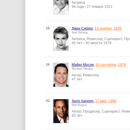
Актриса
94 года
27 января 2021
•
18.
Джин Сиберг
,
13 ноября
,
1938
Jean Seberg
Актриса, Режиссер, Сценарист, П
40 лет
30 августа 1979
•
19.
Майкл Мосли
,
16 сентября
,
1978
Michael Mosley
Актер, Режиссер
47 лет
20.
Хилл Харпер
,
17 мая
,
1966
Hill Harper
Актер, Продюсер, Сценарист, Реж
60 лет