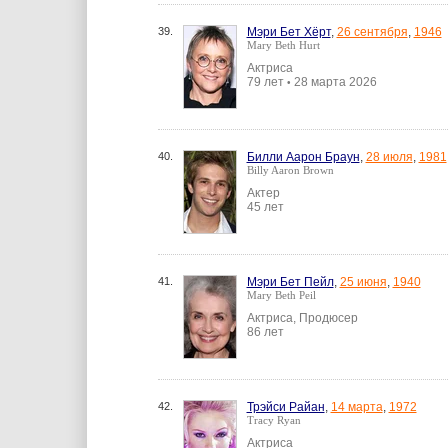
39.
Мэри Бет Хёрт
,
26 сентября
,
1946
Mary Beth Hurt
Актриса
79 лет
28 марта 2026
•
40.
Билли Аарон Браун
,
28 июля
,
1981
Billy Aaron Brown
Актер
45 лет
41.
Мэри Бет Пейл
,
25 июня
,
1940
Mary Beth Peil
Актриса, Продюсер
86 лет
42.
Трэйси Райан
,
14 марта
,
1972
Tracy Ryan
Актриса