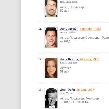
Ron Livingston
Актер, Продюсер
59 лет
11.
Адам Дивайн
,
6 ноября
,
1983
Adam Devine
Актер, Продюсер, Сценарист, Реж
42 года
12.
Лора Лейтон
,
24 июля
,
1968
Laura Leighton
Актриса
58 лет
13.
Джон Уэйн
,
26 мая
,
1907
John Wayne
Актер, Продюсер, Режиссер
72 года
11 июня 1979
•