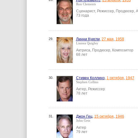
Рон Клементс
,
25 апреля
,
1953
Ron Clements
Сценарист, Режиссер, Продюсер, 
73 года
29.
Линни Куигли
,
27 мая
,
1958
Linnea Quigley
Актриса, Продюсер, Композитор
68 лет
30.
Стивен Коллинз
,
1 октября
,
1947
Stephen Collins
Актер, Режиссер
78 лет
31.
Джон Гец
,
15 октября
,
1946
John Getz
Актер
79 лет