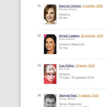
21.
Кирстен Уоррен
,
4 ноября
,
1965
Kiersten Warren
Актриса
60 лет
22.
Индия Саммер
,
26 апреля
,
1975
India Summer
Актриса, Режиссер
51 год
23.
Сью Лайон
,
10 июля
,
1946
Sue Lyon
Актриса
73 года
26 декабря 2019
•
24.
Джордж Ривз
,
5 января
,
1914
George Reeves
Актер, Режиссер