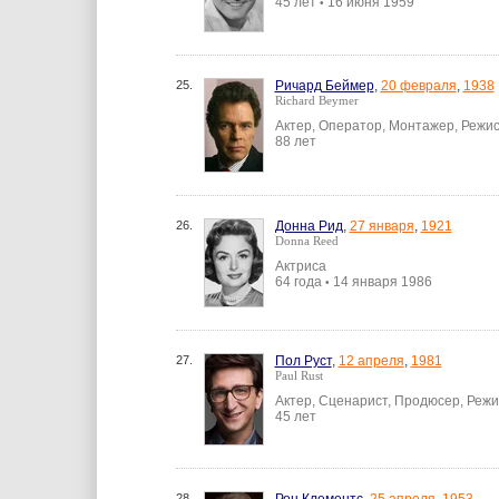
45 лет
16 июня 1959
•
25.
Ричард Беймер
,
20 февраля
,
1938
Richard Beymer
Актер, Оператор, Монтажер, Режи
88 лет
26.
Донна Рид
,
27 января
,
1921
Donna Reed
Актриса
64 года
14 января 1986
•
27.
Пол Руст
,
12 апреля
,
1981
Paul Rust
Актер, Сценарист, Продюсер, Реж
45 лет
28.