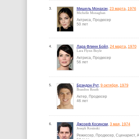
3.
Мишель Монахэн
,
23 марта
,
1976
Michelle Monaghan
Актриса, Продюсер
50 лет
4.
Лара Флинн Бойл
,
24 марта
,
1970
Lara Flynn Boyle
Актриса, Продюсер
56 лет
5.
Брэндон Рут
,
9 октября
,
1979
Brandon Routh
Актер, Продюсер
46 лет
6.
Джозеф Косински
,
3 мая
,
1974
Joseph Kosinski
Режиссер, Продюсер, Сценарист, 