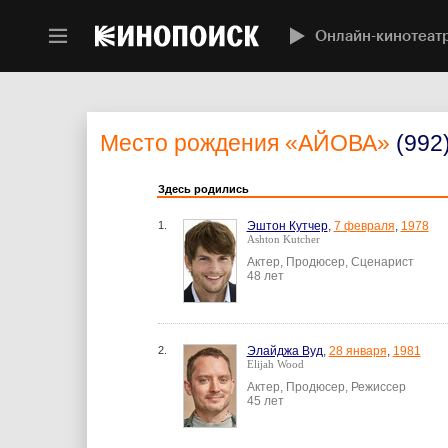
Онлайн-кинотеат
Место рождения
«АЙОВА»
(992
Здесь родились
1.
Эштон Кутчер
,
7 февраля
,
1978
Ashton Kutcher
Актер, Продюсер, Сценарист
48 лет
2.
Элайджа Вуд
,
28 января
,
1981
Elijah Wood
Актер, Продюсер, Режиссер
45 лет