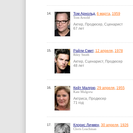
14.
Том Арнольд
,
6 марта
,
1959
Tom Arnold
Актер, Продюсер, Сценарист
67 лет
15.
Райли Смит
,
12 апреля
,
1978
Riley Smith
Актер, Сценарист, Продюсер
48 лет
16.
Кейт Малгрю
,
29 апреля
,
1955
Kate Mulgrew
Актриса, Продюсер
71 год
17.
Клорис Личмен
,
30 апреля
,
1926
Cloris Leachman