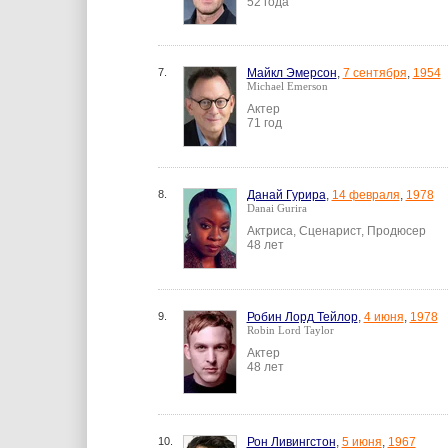
52 года
7.
Майкл Эмерсон
,
7 сентября
,
1954
Michael Emerson
Актер
71 год
8.
Данай Гурира
,
14 февраля
,
1978
Danai Gurira
Актриса, Сценарист, Продюсер
48 лет
9.
Робин Лорд Тейлор
,
4 июня
,
1978
Robin Lord Taylor
Актер
48 лет
10.
Рон Ливингстон
,
5 июня
,
1967