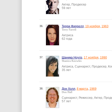
Актер, Продюсер
59 лет
36.
Терри Фаррелл
,
19 ноября
,
1963
Terry Farrell
Актриса
62 года
37.
Шаника Ноулз
,
17 ноября
,
1990
Shanica Knowles
Актриса, Сценарист, Продюсер, К
35 лет
38.
Дон Холл
,
8 марта
,
1969
Don Hall
Сценарист, Режиссер, Актер, Про
57 лет