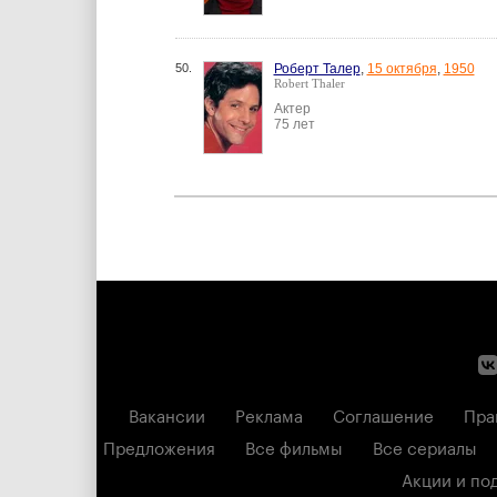
50.
Роберт Талер
,
15 октября
,
1950
Robert Thaler
Актер
75 лет
Вакансии
Реклама
Соглашение
Пра
Предложения
Все фильмы
Все сериалы
Акции и по