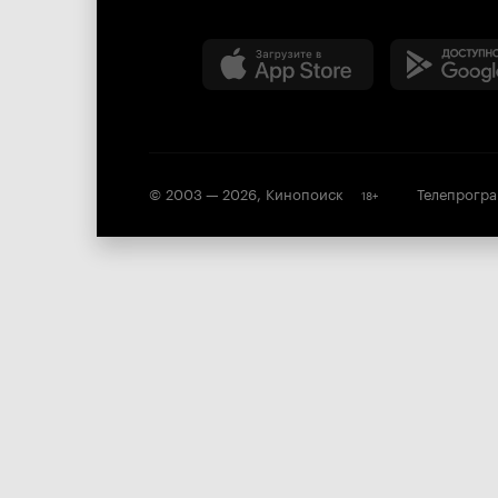
© 2003 —
2026
,
Кинопоиск
Телепрогр
18
+