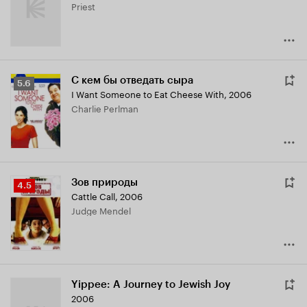
Priest
С кем бы отведать сыра
Рейтинг
5.6
I Want Someone to Eat Cheese With
,
2006
Кинопоиска
Charlie Perlman
5.6
Зов природы
Рейтинг
4.5
Cattle Call
,
2006
Кинопоиска
Judge Mendel
4.5
Yippee: A Journey to Jewish Joy
2006