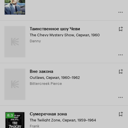
Таинственное шоу Чеви
The Chevy Mystery Show
,
Сериал, 1960
Danny
Вне закона
Outlaws
,
Сериал, 1960–1962
Bittercreek Pierce
Сумеречная зона
Рейтинг
8.3
The Twilight Zone
,
Сериал, 1959–1964
Кинопоиска
Frank
8.3