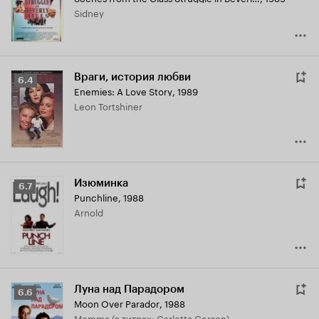
Sidney
Враги, история любви
Рейтинг
6.4
Enemies: A Love Story
,
1989
Кинопоиска
Leon Tortshiner
6.4
Изюминка
Рейтинг
6.7
Punchline
,
1988
Кинопоиска
Arnold
6.7
Луна над Парадором
Рейтинг
6.6
Moon Over Parador
,
1988
Кинопоиска
Momma (в титрах: Carlotta Gerson)