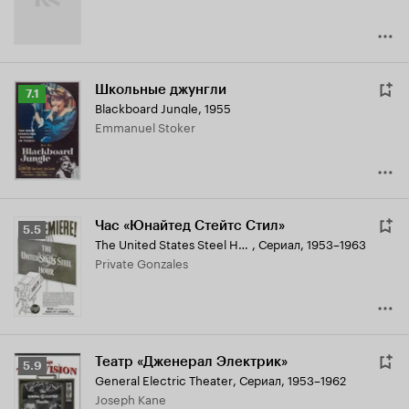
Школьные джунгли
Рейтинг
7.1
Blackboard Jungle
,
1955
Кинопоиска
Emmanuel Stoker
7.1
Час «Юнайтед Стейтс Стил»
Рейтинг
5.5
The United States Steel Hour
,
Сериал, 1953–1963
Кинопоиска
Private Gonzales
5.5
Театр «Дженерал Электрик»
Рейтинг
5.9
General Electric Theater
,
Сериал, 1953–1962
Кинопоиска
Joseph Kane
5.9