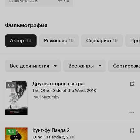
13 августа 2019
94
Фильмография
Актер
69
Режиссер
19
Сценарист
19
Про
Все десятилетия
Все жанры
Сортировка
Другая сторона ветра
Рейтинг
6.6
The Other Side of the Wind
,
2018
Кинопоиска
Paul Mazursky
6.6
Кунг-фу Панда 2
Рейтинг
7.4
Kung Fu Panda 2
,
2011
Кинопоиска