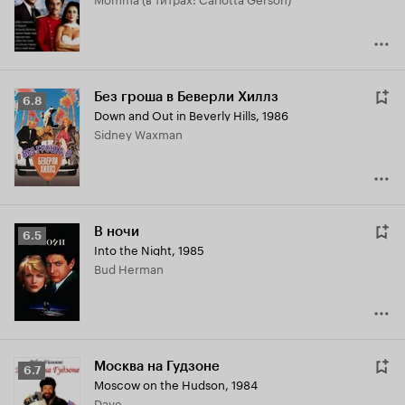
6.6
Без гроша в Беверли Хиллз
Рейтинг
6.8
Down and Out in Beverly Hills
,
1986
Кинопоиска
Sidney Waxman
6.8
В ночи
Рейтинг
6.5
Into the Night
,
1985
Кинопоиска
Bud Herman
6.5
Москва на Гудзоне
Рейтинг
6.7
Moscow on the Hudson
,
1984
Кинопоиска
Dave