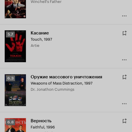
Winchell's Father
Касание
Рейтинг
5.7
Touch
,
1997
Кинопоиска
Artie
5.7
Оружие массового уничтожения
Рейтинг
6.3
Weapons of Mass Distraction
,
1997
Кинопоиска
Dr. Jonathon Cummings
6.3
Верность
Рейтинг
6.8
Faithful
,
1996
Кинопоиска