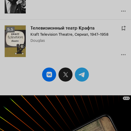
Телевизионный театр Крафта
Рейтинг
5.5
Kraft Television Theatre
,
Сериал, 1947–1958
Кинопоиска
Douglas
5.5