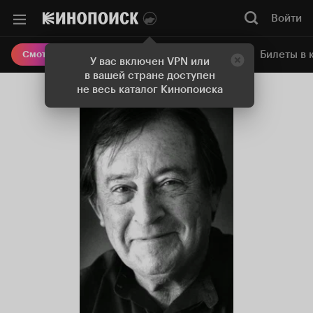
Войти
Онлайн-кинотеатр
Билеты в 
Смотреть кино
У вас включен VPN или
в вашей стране доступен
не весь каталог Кинопоиска