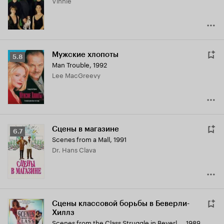
Vinnie
7.9
Мужские хлопоты
Рейтинг
5.8
Man Trouble
,
1992
Кинопоиска
Lee MacGreevy
5.8
Сцены в магазине
Рейтинг
6.7
Scenes from a Mall
,
1991
Кинопоиска
Dr. Hans Clava
6.7
Сцены классовой борьбы в Беверли-
Хиллз
Scenes from the Class Struggle in Beverly Hills
,
1989