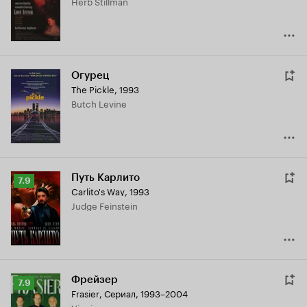
Herb Stillman
6.7
Огурец
The Pickle
,
1993
Butch Levine
Путь Карлито
Рейтинг
7.9
Carlito's Way
,
1993
Кинопоиска
Judge Feinstein
7.9
Фрейзер
Рейтинг
7.9
Frasier
,
Сериал, 1993–2004
Кинопоиска