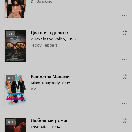
Dr. Susskind
6.8
Два дня в долине
Рейтинг
6.5
2 Days in the Valley
,
1996
Кинопоиска
Teddy Peppers
6.5
Рапсодия Майами
Рейтинг
6.1
Miami Rhapsody
,
1995
Кинопоиска
Vic
6.1
Любовный роман
Рейтинг
6.7
Love Affair
,
1994
Кинопоиска