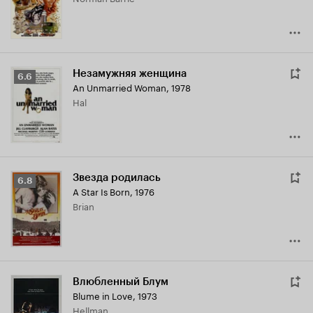
Незамужняя женщина
Рейтинг
6.6
An Unmarried Woman
,
1978
Кинопоиска
Hal
6.6
Звезда родилась
Рейтинг
6.8
A Star Is Born
,
1976
Кинопоиска
Brian
6.8
Влюбленный Блум
Blume in Love
,
1973
Hellman