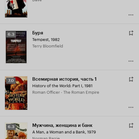
6.7
Буря
Рейтинг
6.3
Tempest
,
1982
Кинопоиска
Terry Bloomfield
6.3
Всемирная история, часть 1
Рейтинг
7.0
History of the World: Part I
,
1981
Кинопоиска
Roman Officer - The Roman Empire
7.0
Мужчина, женщина и банк
Рейтинг
6.3
A Man, a Woman and a Bank
,
1979
Кинопоиска
Norman Barrie
6.3