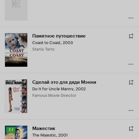
Памятное путешествие
Coast to Coast
,
2003
Stanly Tarto
Сделай это для дяди Мэнни
Do It for Uncle Manny
,
2002
Famous Movie Director
Мажестик
Рейтинг
7.7
The Majestic
,
2001
Кинопоиска