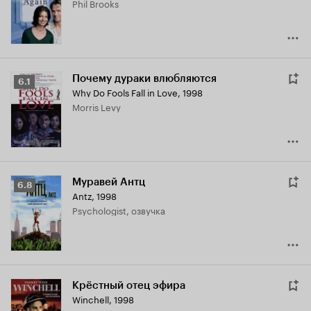
Phil Brooks
7.5
Почему дураки влюбляются
Рейтинг
6.1
Why Do Fools Fall in Love
,
1998
Кинопоиска
Morris Levy
6.1
Муравей Антц
Рейтинг
6.8
Antz
,
1998
Кинопоиска
Psychologist, озвучка
6.8
Крёстный отец эфира
Winchell
,
1998