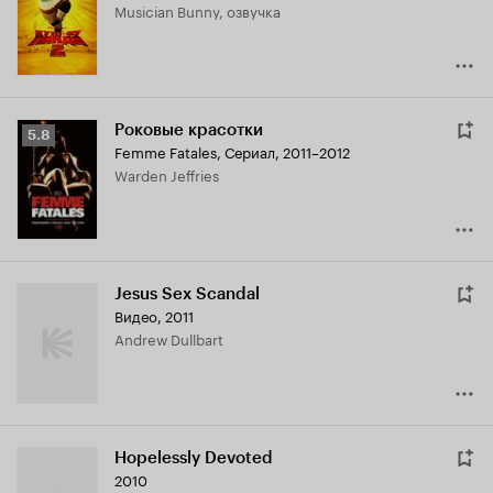
Musician Bunny, озвучка
7.4
Роковые красотки
Рейтинг
5.8
Femme Fatales
,
Сериал, 2011–2012
Кинопоиска
Warden Jeffries
5.8
Jesus Sex Scandal
Видео, 2011
Andrew Dullbart
Hopelessly Devoted
2010