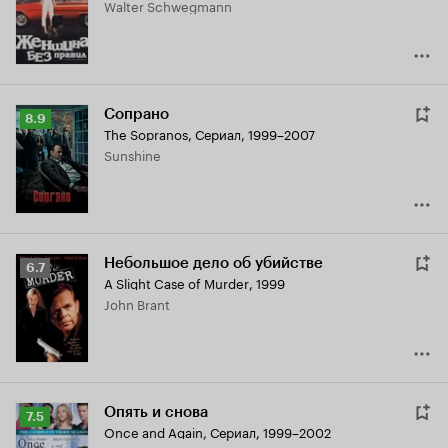
Walter Schwegmann
6.4
Сопрано
Рейтинг
8.9
The Sopranos
,
Сериал, 1999–2007
Кинопоиска
Sunshine
8.9
Небольшое дело об убийстве
Рейтинг
6.7
A Slight Case of Murder
,
1999
Кинопоиска
John Brant
6.7
Опять и снова
Рейтинг
7.5
Once and Again
,
Сериал, 1999–2002
Кинопоиска