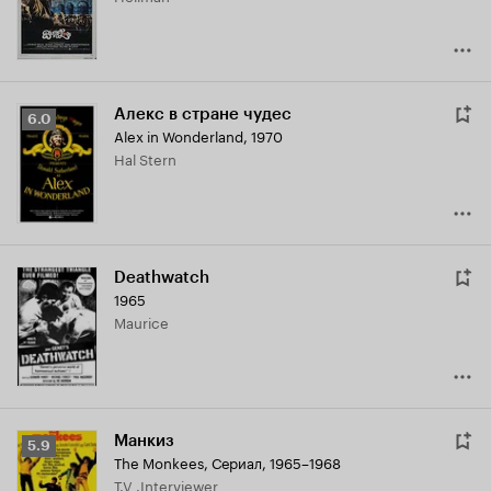
Алекс в стране чудес
Рейтинг
6.0
Alex in Wonderland
,
1970
Кинопоиска
Hal Stern
6.0
Deathwatch
1965
Maurice
Манкиз
Рейтинг
5.9
The Monkees
,
Сериал, 1965–1968
Кинопоиска
T.V .Interviewer
5.9