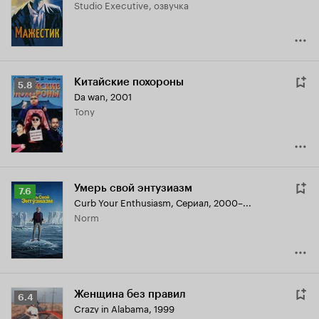
Studio Executive, озвучка
7.7
Китайские похороны
Рейтинг
5.8
Da wan
,
2001
Кинопоиска
Tony
5.8
Умерь свой энтузиазм
Рейтинг
7.6
Curb Your Enthusiasm
,
Сериал, 2000–...
Кинопоиска
Norm
7.6
Женщина без правил
Рейтинг
6.4
Crazy in Alabama
,
1999
Кинопоиска