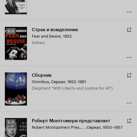
Страх и вожделение
Рейтинг
6.0
Fear and Desire
,
1952
Кинопоиска
Sidney
6.0
Сборник
Omnibus
,
Сериал, 1952–1961
(segment "With Liberty and Justice for All")
Роберт Монтгомери представляет
Рейтинг
5.3
Robert Montgomery Presents
,
Сериал, 1950–1957
Кинопоиска
5.3