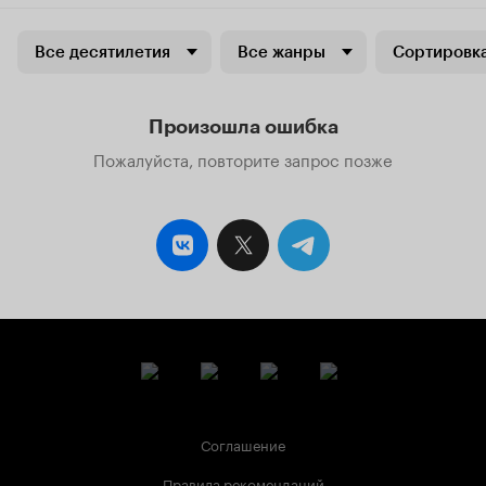
Все десятилетия
Все жанры
Сортировка
Произошла ошибка
Пожалуйста, повторите запрос позже
Соглашение
Правила рекомендаций