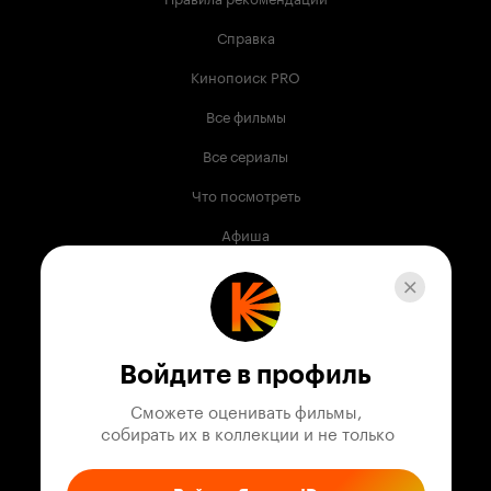
Справка
Кинопоиск PRO
Все фильмы
Все сериалы
Что посмотреть
Афиша
Музыка
Телепрограмма
Книги
Войдите в профиль
Служба поддержки
Сможете оценивать фильмы,

 собирать их в коллекции и не только
© 2003 —
2026
,
Кинопоиск
18
+
Проект компании