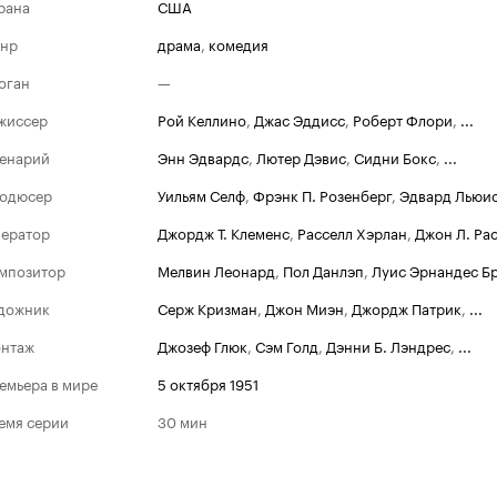
рана
США
нр
драма
,
комедия
оган
—
жиссер
Рой Келлино
,
Джас Эддисс
,
Роберт Флори
,
...
енарий
Энн Эдвардс
,
Лютер Дэвис
,
Сидни Бокс
,
...
одюсер
Уильям Селф
,
Фрэнк П. Розенберг
,
Эдвард Льюи
ератор
Джордж Т. Клеменс
,
Расселл Хэрлан
,
Джон Л. Ра
мпозитор
Мелвин Леонард
,
Пол Данлэп
,
Луис Эрнандес Б
дожник
Серж Кризман
,
Джон Миэн
,
Джордж Патрик
,
...
нтаж
Джозеф Глюк
,
Сэм Голд
,
Дэнни Б. Лэндрес
,
...
емьера в мире
5 октября 1951
емя серии
30 мин