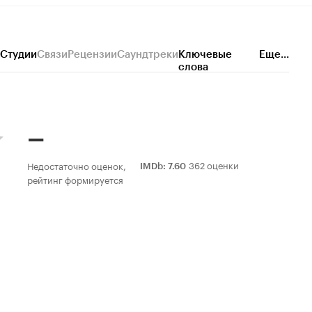
Студии
Связи
Рецензии
Саундтреки
Ключевые
Еще...
слова
–
362 оценки
Недостаточно оценок,
IMDb
:
7.60
рейтинг формируется