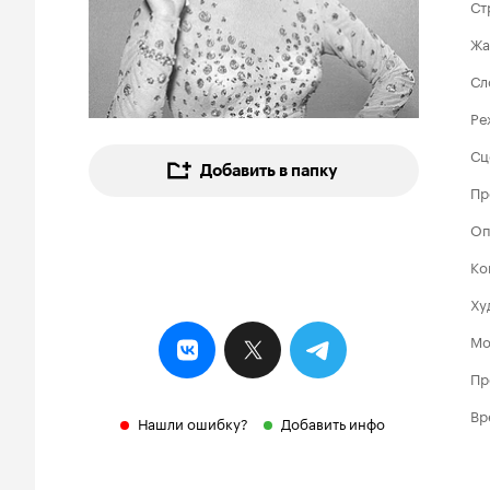
Ст
Жа
Сл
Ре
Сц
Добавить в папку
Пр
Оп
Ко
Ху
Мо
Пр
Вр
Нашли ошибку?
Добавить инфо