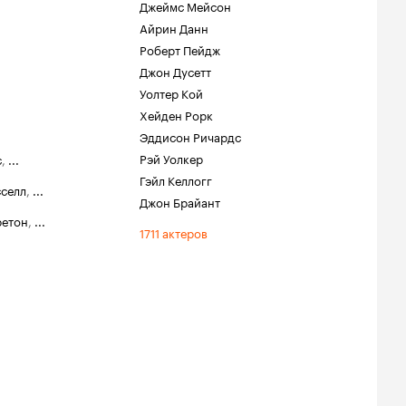
Джеймс Мейсон
Айрин Данн
Роберт Пейдж
Джон Дусетт
Уолтер Кой
Хейден Рорк
Эддисон Ричардс
Рэй Уолкер
с
,
...
Гэйл Келлогг
сселл
,
...
Джон Брайант
ретон
,
...
1711 актеров