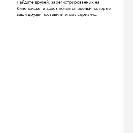
Найдите друзей
, зарегистрированных на
Кинопоиске, и здесь появятся оценки, которые
ваши друзья поставили этому сериалу...
йтинг
Рейтинг
Рейтинг
8
7.0
7.2
нопоиска
Кинопоиска
Кинопоиска
8
7.0
7.2
Билеты
Билеты
Билеты
овещие
На деревню
Старый орёл
твецы: Пекло
дедушке 2
2026, семейный
6, ужасы
2026, комедия