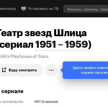
инотеатр
Установить на ТВ
Театр звезд Шлица
сериал
1951 – 1959
)
hlitz Playhouse of Stars
Здесь можно отмет
Буду смотреть
сериал просм
 сериале
д производства
1951
(
8 сезонов
)