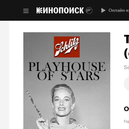
Онлайн-к
(
Sc
О
Го