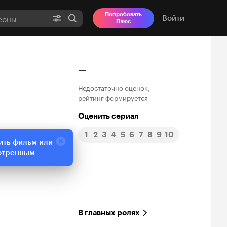
Попробовать
Войти
Плюс
–
Недостаточно оценок,
рейтинг формируется
Оценить сериал
1
2
3
4
5
6
7
8
9
10
ить фильм или
отренным
В главных ролях