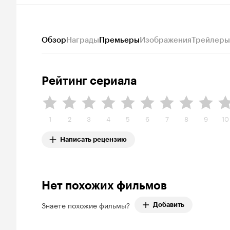
Обзор
Награды
Премьеры
Изображения
Трейлеры
Рейтинг сериала
1
2
3
4
5
6
7
8
9
10
Написать рецензию
Нет похожих фильмов
Знаете похожие фильмы?
Добавить