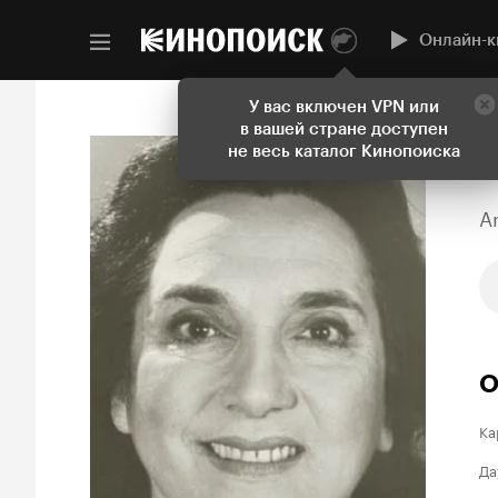
Онлайн-к
У вас включен VPN или
в вашей стране доступен
не весь каталог Кинопоиска
A
О
Ка
Да