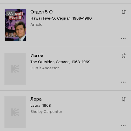
Отдел 5-O
Рейтинг
6.5
Hawaii Five-O
,
Сериал, 1968–1980
Кинопоиска
Arnold
6.5
Изгой
The Outsider
,
Сериал, 1968–1969
Curtis Anderson
Лора
Laura
,
1968
Shelby Carpenter