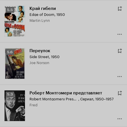
Край гибели
Рейтинг
5.5
Edge of Doom
,
1950
Кинопоиска
Martin Lynn
5.5
Переулок
Рейтинг
5.6
Side Street
,
1950
Кинопоиска
Joe Norson
5.6
Роберт Монтгомери представляет
Рейтинг
5.3
Robert Montgomery Presents
,
Сериал, 1950–1957
Кинопоиска
Fred
5.3