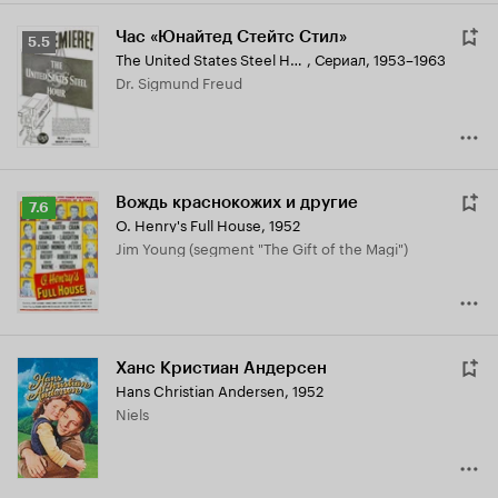
Час «Юнайтед Стейтс Стил»
Рейтинг
5.5
The United States Steel Hour
,
Сериал, 1953–1963
Кинопоиска
Dr. Sigmund Freud
5.5
Вождь краснокожих и другие
Рейтинг
7.6
O. Henry's Full House
,
1952
Кинопоиска
Jim Young (segment "The Gift of the Magi")
7.6
Ханс Кристиан Андерсен
Hans Christian Andersen
,
1952
Niels