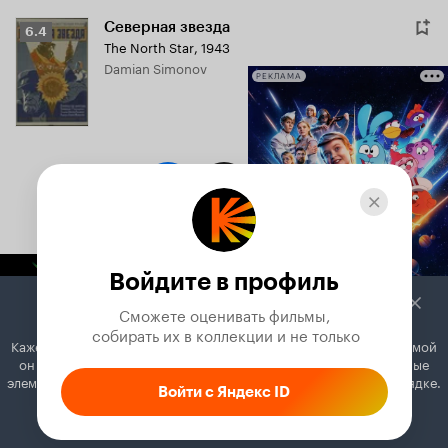
Северная звезда
Рейтинг
6.4
The North Star
,
1943
Кинопоиска
Damian Simonov
6.4
РЕКЛАМА
Войдите в профиль
Сможете оценивать фильмы,

 собирать их в коллекции и не только
Кажется, вы используете блокировщик рекламы. Вместе с рекламой
он может отключать постеры, папки с фильмами и другие важные
элементы. Добавьте Кинопоиск в исключения, и всё будет в порядке.
Войти с Яндекс ID
Как это сделать