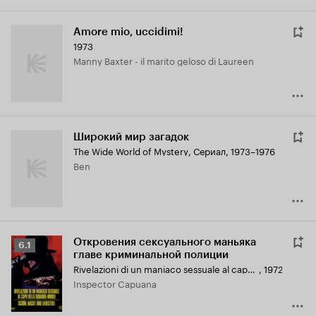
Amore mio, uccidimi!
1973
Manny Baxter - il marito geloso di Laureen
Широкий мир загадок
The Wide World of Mystery
,
Сериал, 1973–1976
Ben
Откровения сексуального маньяка
Рейтинг
6.1
главе криминальной полиции
Кинопоиска
Rivelazioni di un maniaco sessuale al capo della squadra mobile
,
1972
6.1
Inspector Capuana