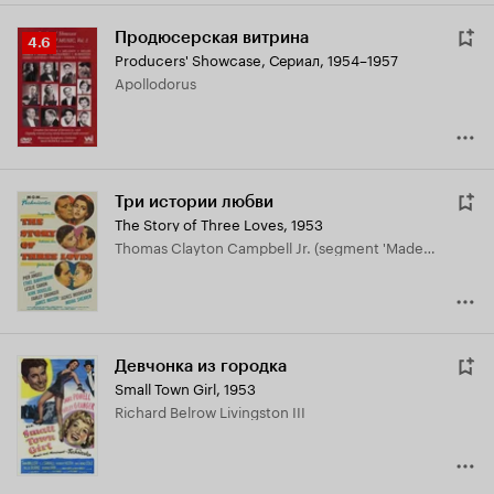
Продюсерская витрина
Рейтинг
4.6
Producers' Showcase
,
Сериал, 1954–1957
Кинопоиска
Apollodorus
4.6
Три истории любви
The Story of Three Loves
,
1953
Thomas Clayton Campbell Jr. (segment 'Mademoiselle')
Девчонка из городка
Small Town Girl
,
1953
Richard Belrow Livingston III