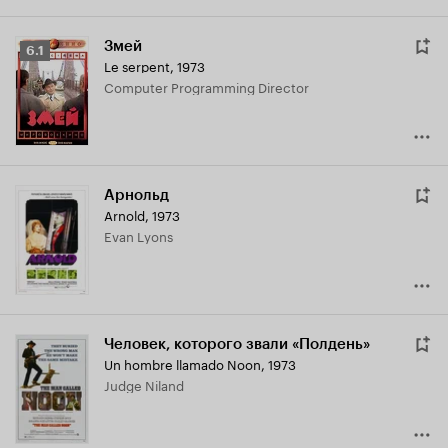
Змей
Рейтинг
6.1
Le serpent
,
1973
Кинопоиска
Computer Programming Director
6.1
Арнольд
Arnold
,
1973
Evan Lyons
Человек, которого звали «Полдень»
Un hombre llamado Noon
,
1973
Judge Niland