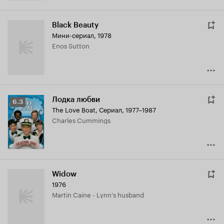
Black Beauty
Мини-сериал, 1978
Enos Sutton
Лодка любви
Рейтинг
6.3
The Love Boat
,
Сериал, 1977–1987
Кинопоиска
Charles Cummings
6.3
Widow
1976
Martin Caine - Lynn's husband