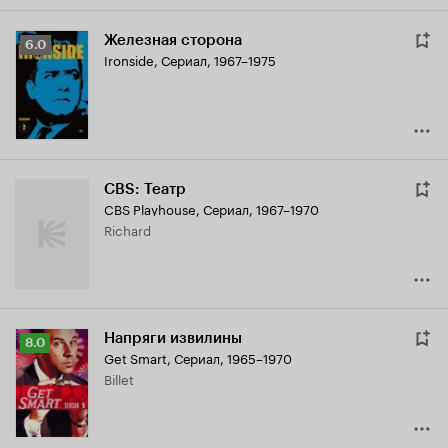
Железная сторона
Рейтинг
6.0
Ironside
,
Сериал, 1967–1975
Кинопоиска
6.0
CBS: Театр
CBS Playhouse
,
Сериал, 1967–1970
Richard
Напряги извилины
Рейтинг
8.0
Get Smart
,
Сериал, 1965–1970
Кинопоиска
Billet
8.0