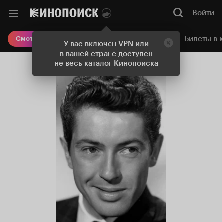
Войти
Онлайн-кинотеатр
Билеты в 
Смотреть кино
У вас включен VPN или
в вашей стране доступен
не весь каталог Кинопоиска