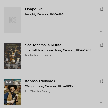
Озарение
Insight
,
Сериал, 1960–1984
Час телефона Белла
The Bell Telephone Hour
,
Сериал, 1959–1968
Nicholas Rubinstein
Караван повозок
Рейтинг
6.4
Wagon Train
,
Сериал, 1957–1965
Кинопоиска
Lt. Charles Avery
6.4