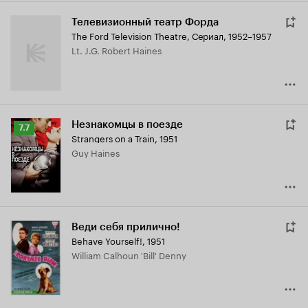
Телевизионный театр Форда
The Ford Television Theatre
,
Сериал, 1952–1957
Lt. J.G. Robert Haines
Незнакомцы в поезде
Рейтинг
7.7
Strangers on a Train
,
1951
Кинопоиска
Guy Haines
7.7
Веди себя прилично!
Behave Yourself!
,
1951
William Calhoun 'Bill' Denny