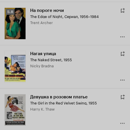
На пороге ночи
Рейтинг
5.8
The Edge of Night
,
Сериал, 1956–1984
Кинопоиска
Trent Archer
5.8
Нагая улица
The Naked Street
,
1955
Nicky Bradna
Девушка в розовом платье
The Girl in the Red Velvet Swing
,
1955
Harry K. Thaw