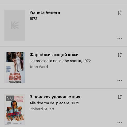
Pianeta Venere
1972
Жар обжигающей кожи
La rossa dalla pelle che scotta
,
1972
John Ward
В поисках удовольствия
Рейтинг
5.6
Alla ricerca del piacere
,
1972
Кинопоиска
Richard Stuart
5.6