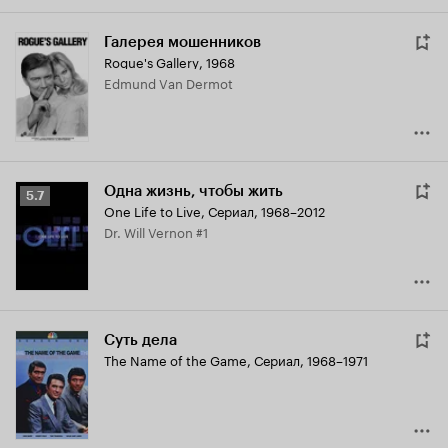
Галерея мошенников
Rogue's Gallery
,
1968
Edmund Van Dermot
Одна жизнь, чтобы жить
Рейтинг
5.7
One Life to Live
,
Сериал, 1968–2012
Кинопоиска
Dr. Will Vernon #1
5.7
Суть дела
The Name of the Game
,
Сериал, 1968–1971