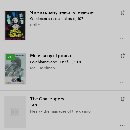
Что-то крадущееся в темноте
Qualcosa striscia nel buio
,
1971
Spike
Меня зовут Троица
Рейтинг
7.6
Lo chiamavano Trinità...
,
1970
Кинопоиска
Maj. Harriman
7.6
The Challengers
1970
Nealy - the manager of the casino