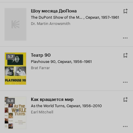
Шоу месяца ДюПона
The DuPont Show of the Month
,
Сериал, 1957–1961
Dr. Martin Arrowsmith
Театр 90
Рейтинг
5.7
Playhouse 90
,
Сериал, 1956–1961
Кинопоиска
Brat Farrar
5.7
Как вращается мир
Рейтинг
5.8
As the World Turns
,
Сериал, 1956–2010
Кинопоиска
Earl Mitchell
5.8