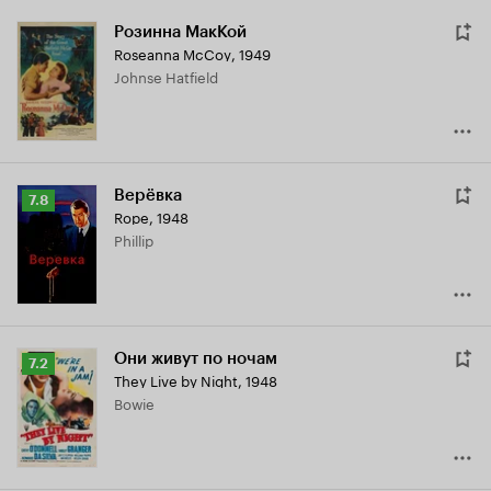
Розинна МакКой
Roseanna McCoy
,
1949
Johnse Hatfield
Верёвка
Рейтинг
7.8
Rope
,
1948
Кинопоиска
Phillip
7.8
Они живут по ночам
Рейтинг
7.2
They Live by Night
,
1948
Кинопоиска
Bowie
7.2