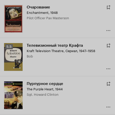
Очарование
Enchantment
,
1948
Pilot Officer Pax Masterson
Телевизионный театр Крафта
Рейтинг
5.5
Kraft Television Theatre
,
Сериал, 1947–1958
Кинопоиска
Bob
5.5
Пурпурное сердце
The Purple Heart
,
1944
Sgt. Howard Clinton