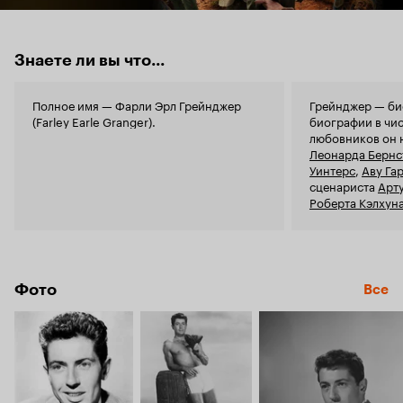
Знаете ли вы что...
Полное имя — Фарли Эрл Грейнджер
Грейнджер — би
(Farley Earle Granger).
биографии в чи
любовников он 
Леонарда Бернс
Уинтерс
,
Аву Га
сценариста
Арт
Роберта Кэлхун
Фото
Все