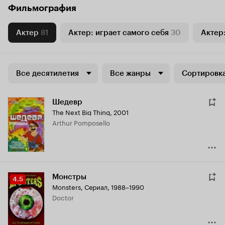
Фильмография
Актер
81
Актер: играет самого себя
30
Актер:
Все десятилетия
Все жанры
Сортировка
Шедевр
The Next Big Thing
,
2001
Arthur Pomposello
Монстры
Рейтинг
4.5
Monsters
,
Сериал, 1988–1990
Кинопоиска
Doctor
4.5