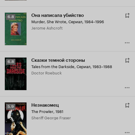
Она написала убийство
Рейтинг
6.8
Murder, She Wrote
,
Сериал, 1984–1996
Кинопоиска
Jerome Ashcroft
6.8
Сказки темной стороны
Рейтинг
6.8
Tales from the Darkside
,
Сериал, 1983–1988
Кинопоиска
Doctor Roebuck
6.8
Незнакомец
Рейтинг
5.9
The Prowler
,
1981
Кинопоиска
Sheriff George Fraser
5.9