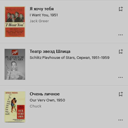
Я хочу тебя
I Want You
,
1951
Jack Greer
Театр звезд Шлица
Schlitz Playhouse of Stars
,
Сериал, 1951–1959
Очень личное
Our Very Own
,
1950
Chuck