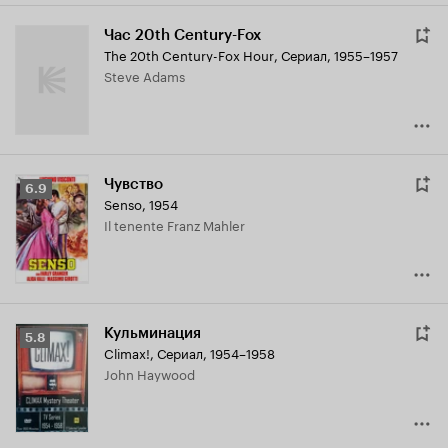
Час 20th Century-Fox
The 20th Century-Fox Hour
,
Сериал, 1955–1957
Steve Adams
Чувство
Рейтинг
6.9
Senso
,
1954
Кинопоиска
Il tenente Franz Mahler
6.9
Кульминация
Рейтинг
5.8
Climax!
,
Сериал, 1954–1958
Кинопоиска
John Haywood
5.8