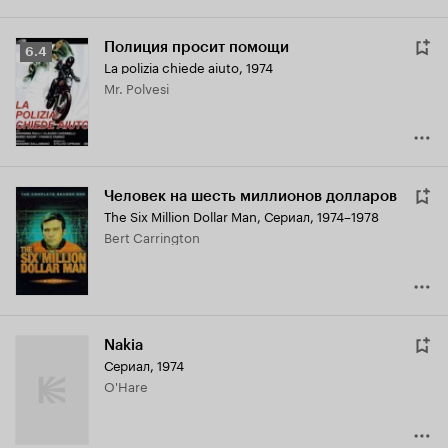
Полиция просит помощи
Рейтинг
6.4
La polizia chiede aiuto
,
1974
Кинопоиска
Mr. Polvesi
6.4
Человек на шесть миллионов долларов
The Six Million Dollar Man
,
Сериал, 1974–1978
Bert Carrington
Nakia
Сериал, 1974
O'Hare