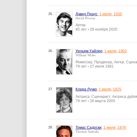
25.
Дэвид Праус
,
1 июля
,
1935
David Prowse
Актер
85 лет
28 ноября 2020
•
26.
Уильям Уайлер
,
1 июля
,
1902
William Wyler
Режиссер, Продюсер, Актер, Сцен
79 лет
27 июля 1981
•
27.
Клара Лучко
,
1 июля
,
1925
Актриса, Сценарист, Актриса дубл
79 лет
26 марта 2005
•
28.
Томас Садоски
,
1 июля
,
1976
Thomas Sadoski