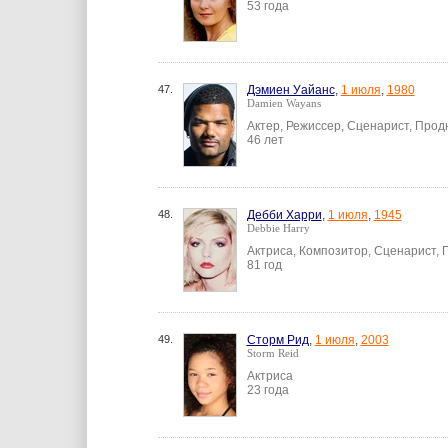
53 года
47.
Дэмиен Уайанс
,
1 июля
,
1980
Damien Wayans
Актер, Режиссер, Сценарист, Про
46 лет
48.
Дебби Харри
,
1 июля
,
1945
Debbie Harry
Актриса, Композитор, Сценарист,
81 год
49.
Сторм Рид
,
1 июля
,
2003
Storm Reid
Актриса
23 года