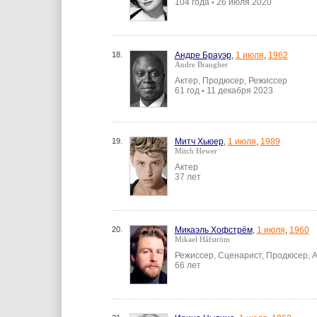
104 года
26 июля 2020
•
18.
Андре Брауэр
,
1 июля
,
1962
Andre Braugher
Актер, Продюсер, Режиссер
61 год
11 декабря 2023
•
19.
Митч Хьюер
,
1 июля
,
1989
Mitch Hewer
Актер
37 лет
20.
Микаэль Хофстрём
,
1 июля
,
1960
Mikael Håfström
Режиссер, Сценарист, Продюсер, 
66 лет