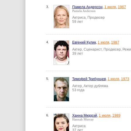
3.
Памела Андерсон
,
1 июля
,
1967
Pamela Anderson
Актриса, Продюсер
59 лет
4.
Евгений Кулик
,
1 июля
,
1987
Актер, Сценарист, Продюсер, Реж
39 лет
5.
Тимофей Трибунцев
,
1 июля
,
1973
Актер, Актер дубляжа
53 года
6.
Ханна Мюррэй
,
1 июля
,
1989
Hannah Murray
Актриса
37 лет