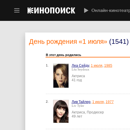
Онлайн-кинотеат
День рождения
«1 июля»
(1541)
В этот день родились
1.
Леа Сейду
,
1 июля
,
1985
Léa Seydoux
Актриса
41 год
2.
Лив Тайлер
,
1 июля
,
1977
Liv Tyler
Актриса, Продюсер
49 лет