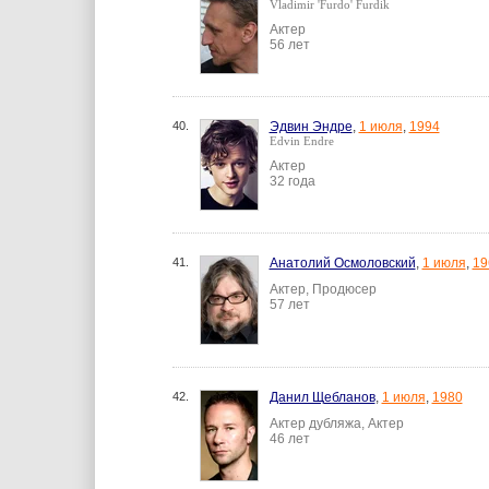
Vladimir 'Furdo' Furdik
Актер
56 лет
40.
Эдвин Эндре
,
1 июля
,
1994
Edvin Endre
Актер
32 года
41.
Анатолий Осмоловский
,
1 июля
,
19
Актер, Продюсер
57 лет
42.
Данил Щебланов
,
1 июля
,
1980
Актер дубляжа, Актер
46 лет