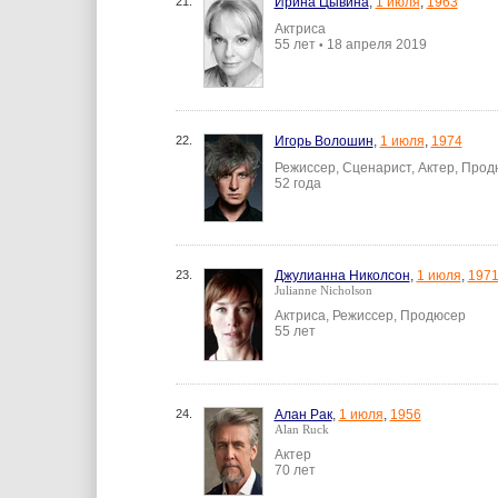
21.
Ирина Цывина
,
1 июля
,
1963
Актриса
55 лет
18 апреля 2019
•
22.
Игорь Волошин
,
1 июля
,
1974
Режиссер, Сценарист, Актер, Прод
52 года
23.
Джулианна Николсон
,
1 июля
,
197
Julianne Nicholson
Актриса, Режиссер, Продюсер
55 лет
24.
Алан Рак
,
1 июля
,
1956
Alan Ruck
Актер
70 лет