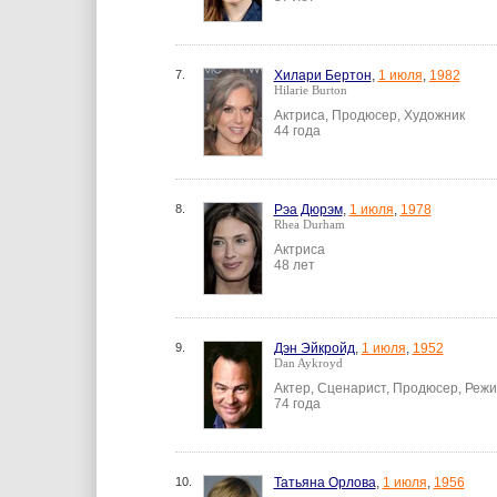
7.
Хилари Бертон
,
1 июля
,
1982
Hilarie Burton
Актриса, Продюсер, Художник
44 года
8.
Рэа Дюрэм
,
1 июля
,
1978
Rhea Durham
Актриса
48 лет
9.
Дэн Эйкройд
,
1 июля
,
1952
Dan Aykroyd
Актер, Сценарист, Продюсер, Реж
74 года
10.
Татьяна Орлова
,
1 июля
,
1956