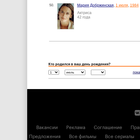
50.
Мария Добржинская
,
1 июля
,
1984
Актриса
42 года
Кто родился в ваш день рождения?
пока
Вакансии
Реклама
Соглашение
Пра
Предложения
Все фильмы
Все сериалы