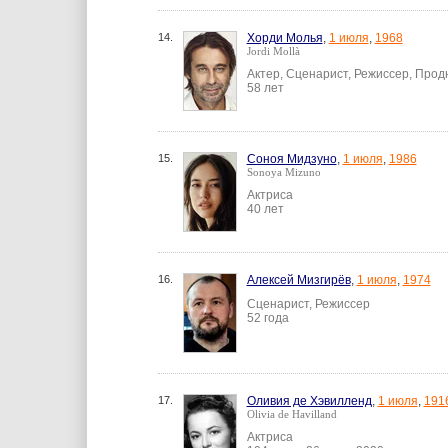
14.
Хорди Молья
,
1 июля
,
1968
Jordi Mollà
Актер, Сценарист, Режиссер, Про
58 лет
15.
Соноя Мидзуно
,
1 июля
,
1986
Sonoya Mizuno
Актриса
40 лет
16.
Алексей Мизгирёв
,
1 июля
,
1974
Сценарист, Режиссер
52 года
17.
Оливия де Хэвилленд
,
1 июля
,
191
Olivia de Havilland
Актриса