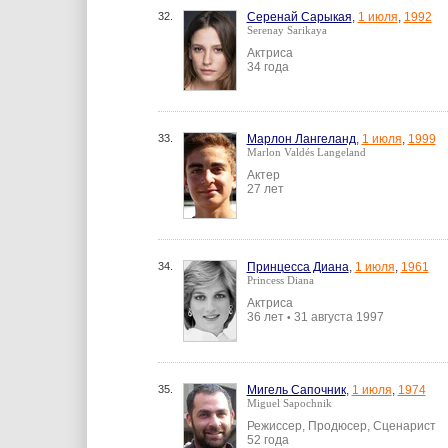
32.
Серенай Сарыкая
,
1 июля
,
1992
Serenay Sarikaya
Актриса
34 года
33.
Марлон Лангеланд
,
1 июля
,
1999
Marlon Valdés Langeland
Актер
27 лет
34.
Принцесса Диана
,
1 июля
,
1961
Princess Diana
Актриса
36 лет
31 августа 1997
•
35.
Мигель Сапочник
,
1 июля
,
1974
Miguel Sapochnik
Режиссер, Продюсер, Сценарист
52 года