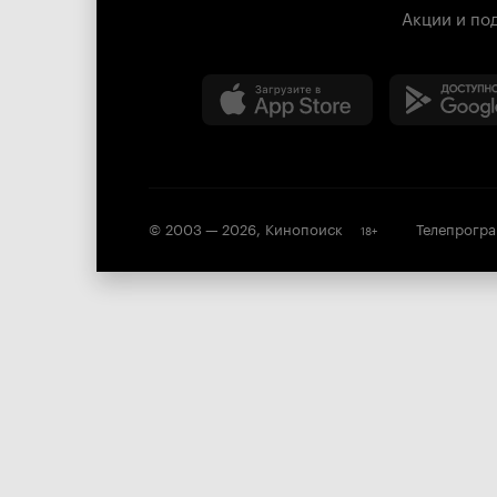
Акции и по
© 2003 —
2026
,
Кинопоиск
Телепрогр
18
+