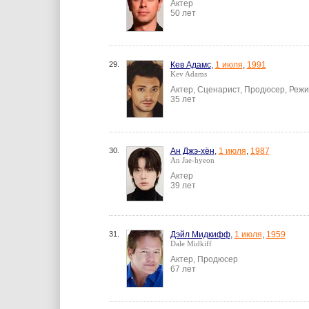
Актер
50 лет
29.
Кев Адамс
,
1 июля
,
1991
Kev Adams
Актер, Сценарист, Продюсер, Реж
35 лет
30.
Ан Джэ-хён
,
1 июля
,
1987
An Jae-hyeon
Актер
39 лет
31.
Дэйл Мидкифф
,
1 июля
,
1959
Dale Midkiff
Актер, Продюсер
67 лет