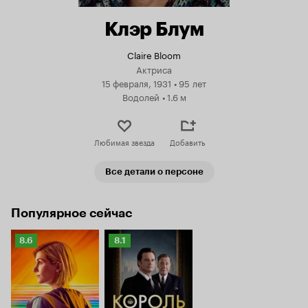
Клэр Блум
Claire Bloom
Актриса
15 февраля, 1931
•
95 лет
Водолей
•
1.6 м
Любимая звезда
Добавить
Все детали о персоне
Популярное сейчас
Рейтинг
Рейтинг
8.6
8.1
Кинопоиска
Кинопоиска
8.6
8.1