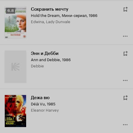
Сохранить мечту
Рейтинг
6.8
Hold the Dream
,
Мини-сериал, 1986
Кинопоиска
Edwina, Lady Dunvale
6.8
Энн и Дебби
Ann and Debbie
,
1986
Debbie
Дежа вю
Déjà Vu
,
1985
Eleanor Harvey