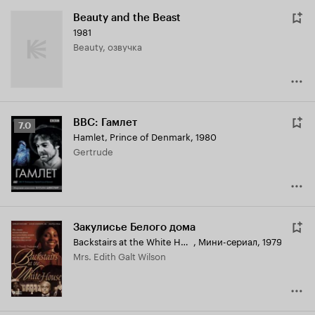
Beauty and the Beast
1981
Beauty, озвучка
BBC: Гамлет
Рейтинг
7.0
Hamlet, Prince of Denmark
,
1980
Кинопоиска
Gertrude
7.0
Закулисье Белого дома
Backstairs at the White House
,
Мини-сериал, 1979
Mrs. Edith Galt Wilson