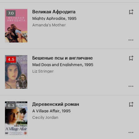
Великая Афродита
Рейтинг
7.0
Mighty Aphrodite
,
1995
Кинопоиска
Amanda's Mother
7.0
Бешеные псы и англичане
Рейтинг
4.5
Mad Dogs and Englishmen
,
1995
Кинопоиска
Liz Stringer
4.5
Деревенский роман
Рейтинг
6.3
A Village Affair
,
1995
Кинопоиска
Cecily Jordan
6.3