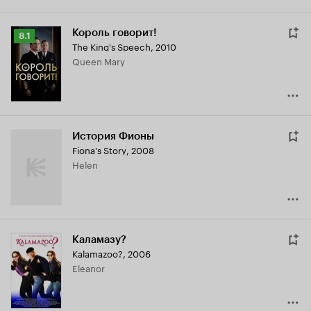
Король говорит!
Рейтинг
8.1
The King's Speech
,
2010
Кинопоиска
Queen Mary
8.1
История Фионы
Fiona's Story
,
2008
Helen
Каламазу?
Kalamazoo?
,
2006
Eleanor