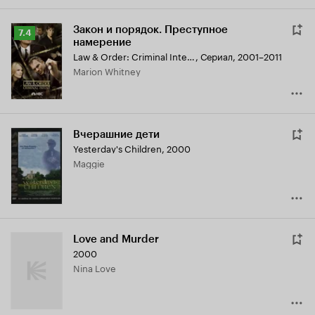
Закон и порядок. Преступное
Рейтинг
7.4
намерение
Кинопоиска
Law & Order: Criminal Intent
,
Сериал, 2001–2011
7.4
Marion Whitney
Вчерашние дети
Yesterday's Children
,
2000
Maggie
Love and Murder
2000
Nina Love