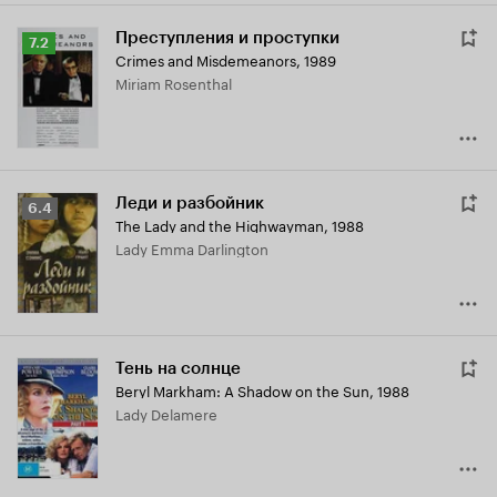
Преступления и проступки
Рейтинг
7.2
Crimes and Misdemeanors
,
1989
Кинопоиска
Miriam Rosenthal
7.2
Леди и разбойник
Рейтинг
6.4
The Lady and the Highwayman
,
1988
Кинопоиска
Lady Emma Darlington
6.4
Тень на солнце
Beryl Markham: A Shadow on the Sun
,
1988
Lady Delamere