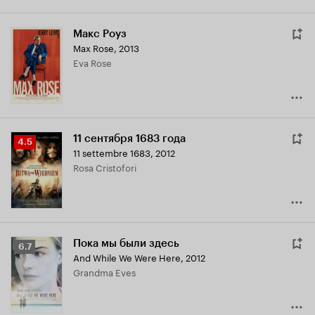
Макс Роуз
Max Rose
,
2013
Eva Rose
11 сентября 1683 года
Рейтинг
4.5
11 settembre 1683
,
2012
Кинопоиска
Rosa Cristofori
4.5
Пока мы были здесь
Рейтинг
6.7
And While We Were Here
,
2012
Кинопоиска
Grandma Eves
6.7