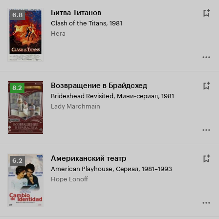
Битва Титанов
Рейтинг
6.8
Clash of the Titans
,
1981
Кинопоиска
Hera
6.8
Возвращение в Брайдсхед
Рейтинг
8.2
Brideshead Revisited
,
Мини-сериал, 1981
Кинопоиска
Lady Marchmain
8.2
Американский театр
Рейтинг
6.2
American Playhouse
,
Сериал, 1981–1993
Кинопоиска
Hope Lonoff
6.2