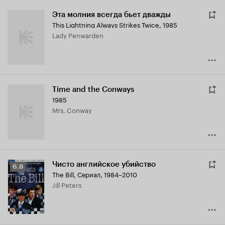
Эта молния всегда бьет дважды
This Lightning Always Strikes Twice
,
1985
Lady Penwarden
Time and the Conways
1985
Mrs. Conway
Чисто английское убийство
Рейтинг
6.8
The Bill
,
Сериал, 1984–2010
Кинопоиска
Jill Peters
6.8