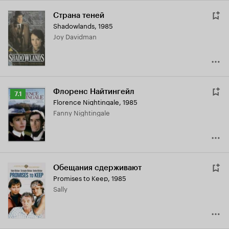
Страна теней
Shadowlands
,
1985
Joy Davidman
Флоренс Найтингейл
Рейтинг
7.1
Florence Nightingale
,
1985
Кинопоиска
Fanny Nightingale
7.1
Обещания сдерживают
Promises to Keep
,
1985
Sally