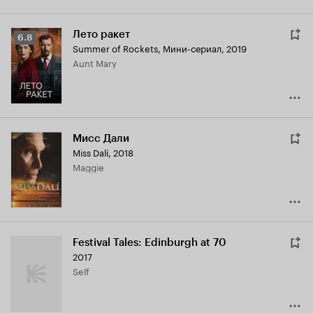
Лето ракет
Рейтинг
6.8
Summer of Rockets
,
Мини-сериал, 2019
Кинопоиска
Aunt Mary
6.8
Мисс Дали
Miss Dalí
,
2018
Maggie
Festival Tales: Edinburgh at 70
2017
Self