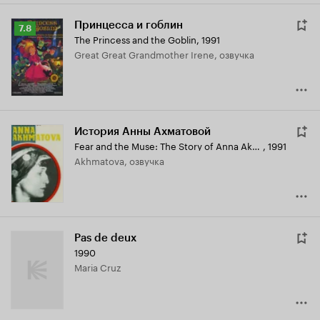
Принцесса и гоблин
Рейтинг
7.8
The Princess and the Goblin
,
1991
Кинопоиска
Great Great Grandmother Irene, озвучка
7.8
История Анны Ахматовой
Fear and the Muse: The Story of Anna Akhmatova
,
1991
Akhmatova, озвучка
Pas de deux
1990
Maria Cruz