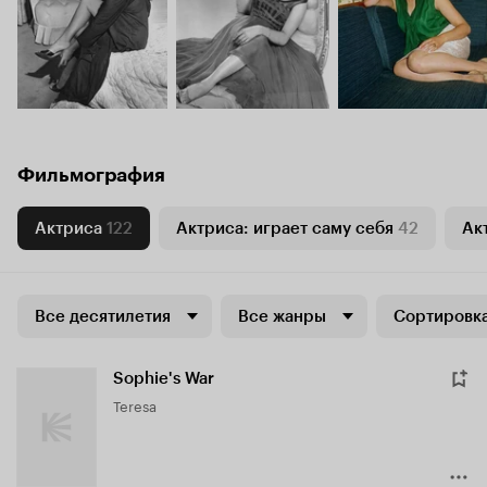
Фильмография
Актриса
122
Актриса: играет саму себя
42
Ак
Все десятилетия
Все жанры
Сортировка
Sophie's War
Teresa