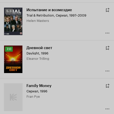
Испытание и возмездие
Рейтинг
5.3
Trial & Retribution
,
Сериал, 1997–2009
Кинопоиска
Helen Masters
5.3
Дневной свет
Рейтинг
7.0
Daylight
,
1996
Кинопоиска
Eleanor Trilling
7.0
Family Money
Сериал, 1996
Fran Pye