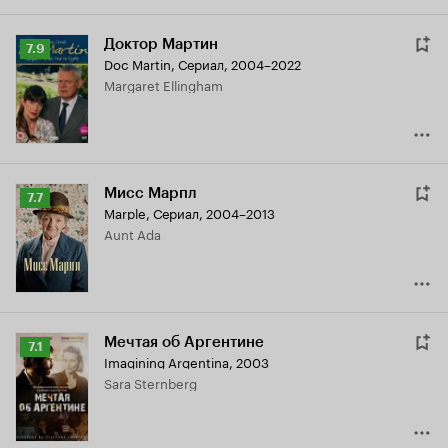
Доктор Мартин
Рейтинг
7.9
Doc Martin
,
Сериал, 2004–2022
Кинопоиска
Margaret Ellingham
7.9
Мисс Марпл
Рейтинг
7.7
Marple
,
Сериал, 2004–2013
Кинопоиска
Aunt Ada
7.7
Мечтая об Аргентине
Рейтинг
7.1
Imagining Argentina
,
2003
Кинопоиска
Sara Sternberg
7.1