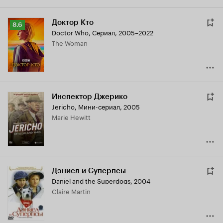
Доктор Кто
Рейтинг
8.6
Doctor Who
,
Сериал, 2005–2022
Кинопоиска
The Woman
8.6
Инспектор Джерико
Jericho
,
Мини-сериал, 2005
Marie Hewitt
Дэниел и Суперпсы
Daniel and the Superdogs
,
2004
Claire Martin