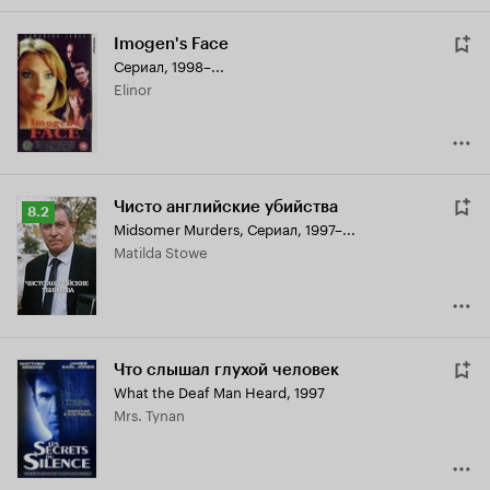
Imogen's Face
Сериал, 1998–...
Elinor
Чисто английские убийства
Рейтинг
8.2
Midsomer Murders
,
Сериал, 1997–...
Кинопоиска
Matilda Stowe
8.2
Что слышал глухой человек
What the Deaf Man Heard
,
1997
Mrs. Tynan