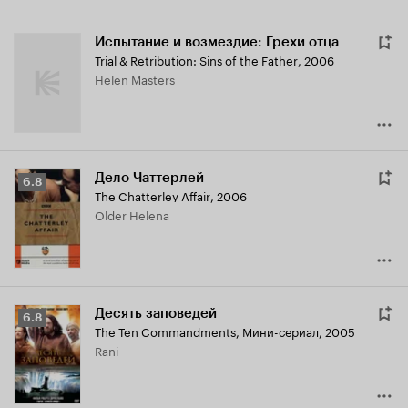
Испытание и возмездие: Грехи отца
Trial & Retribution: Sins of the Father
,
2006
Helen Masters
Дело Чаттерлей
Рейтинг
6.8
The Chatterley Affair
,
2006
Кинопоиска
Older Helena
6.8
Десять заповедей
Рейтинг
6.8
The Ten Commandments
,
Мини-сериал, 2005
Кинопоиска
Rani
6.8