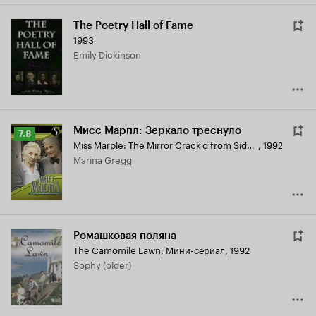
The Poetry Hall of Fame
1993
Emily Dickinson
Мисс Марпл: Зеркало треснуло
Рейтинг
7.8
Miss Marple: The Mirror Crack'd from Side to Side
,
1992
Кинопоиска
Marina Gregg
7.8
Ромашковая поляна
The Camomile Lawn
,
Мини-сериал, 1992
Sophy (older)