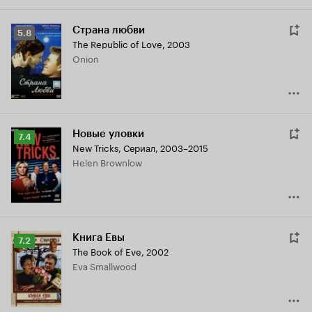
Страна любви
Рейтинг
5.8
The Republic of Love
,
2003
Кинопоиска
Onion
5.8
Новые уловки
Рейтинг
7.4
New Tricks
,
Сериал, 2003–2015
Кинопоиска
Helen Brownlow
7.4
Книга Евы
Рейтинг
7.2
The Book of Eve
,
2002
Кинопоиска
Eva Smallwood
7.2