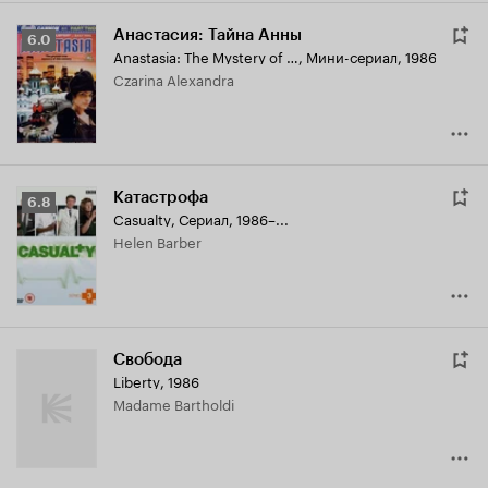
Анастасия: Тайна Анны
Рейтинг
6.0
Anastasia: The Mystery of Anna
,
Мини-сериал, 1986
Кинопоиска
Czarina Alexandra
6.0
Катастрофа
Рейтинг
6.8
Casualty
,
Сериал, 1986–...
Кинопоиска
Helen Barber
6.8
Свобода
Liberty
,
1986
Madame Bartholdi