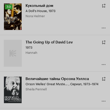
Кукольный дом
Рейтинг
7.0
A Doll's House
,
1973
Кинопоиска
Nora Helmer
7.0
The Going Up of David Lev
1973
Hannah
Величайшие тайны Орсона Уэллса
Orson Welles' Great Mysteries
,
Сериал, 1973–1974
Sheila Pennell