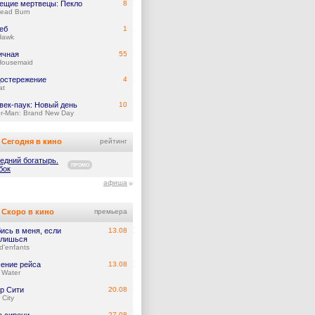
ещие мертвецы: Пекло
8
Dead Burn
еб
1
Hawk
ичная
55
Housemaid
остережение
4
at
век-паук: Новый день
10
er-Man: Brand New Day
Сегодня в кино
рейтинг
едний богатырь.
ПРОМО
бок
афиша
Скоро в кино
премьера
ись в меня, если
13.08
лишься
d'enfants
ение рейса
13.08
 Water
р Сити
20.08
 City
27.08