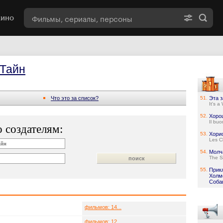
кино
Тайн
Что это за список?
51.
Эта 
It's a
52.
Хорош
Il buon
 создателям:
53.
Хори
Les C
54.
Молч
The S
55.
Прик
Холмс
Соба
фильмов: 14...
фильмов: 12...