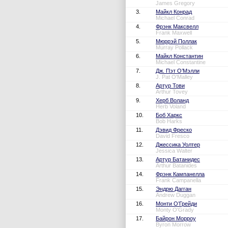
James Gregory
3.
Майкл Конрад
Michael Conrad
4.
Фрэнк Максвелл
Frank Maxwell
5.
Мюррэй Поллак
Murray Pollack
6.
Майкл Константин
Michael Constantine
7.
Дж. Пэт О’Мэлли
J. Pat O'Malley
8.
Артур Тови
Arthur Tovey
9.
Херб Воланд
Herb Voland
10.
Боб Харкс
Bob Harks
11.
Дэвид Фреско
David Fresco
12.
Джессика Уолтер
Jessica Walter
13.
Артур Батанидес
Arthur Batanides
14.
Фрэнк Кампанелла
Frank Campanella
15.
Эндрю Дагган
Andrew Duggan
16.
Монти О’Грейди
Monty O'Grady
17.
Байрон Морроу
Byron Morrow