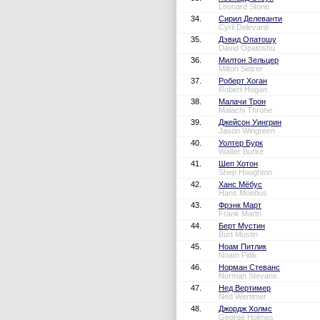
Leonard Stone
34.
Сирил Делеванти
Cyril Delevanti
35.
Дэвид Опатошу
David Opatoshu
36.
Милтон Зельцер
Milton Selzer
37.
Роберт Хоган
Robert Hogan
38.
Малачи Трон
Malachi Throne
39.
Джейсон Уингрин
Jason Wingreen
40.
Уолтер Бурк
Walter Burke
41.
Шеп Хотон
Shep Houghton
42.
Ханс Мёбус
Hans Moebus
43.
Фрэнк Март
Frank Marth
44.
Берт Мустин
Burt Mustin
45.
Ноам Питлик
Noam Pitlik
46.
Норман Стеванс
Norman Stevans
47.
Нед Вертимер
Ned Wertimer
48.
Джордж Холмс
George Holmes