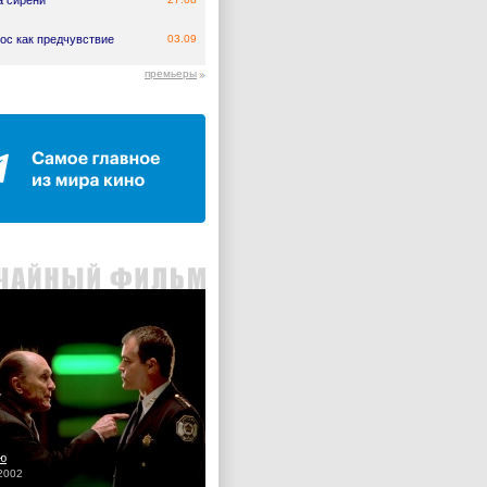
а сирени
ос как предчувствие
03.09
премьеры
ю
2002