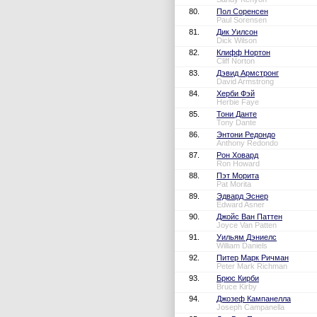
80.
Пол Соренсен
Paul Sorensen
81.
Дик Уилсон
Dick Wilson
82.
Клифф Нортон
Cliff Norton
83.
Дэвид Армстронг
David Armstrong
84.
Херби Фэй
Herbie Faye
85.
Тони Данте
Tony Dante
86.
Энтони Редондо
Anthony Redondo
87.
Рон Ховард
Ron Howard
88.
Пэт Морита
Pat Morita
89.
Эдвард Эснер
Edward Asner
90.
Джойс Ван Паттен
Joyce Van Patten
91.
Уильям Дэниелс
William Daniels
92.
Питер Марк Ричман
Peter Mark Richman
93.
Брюс Кирби
Bruce Kirby
94.
Джозеф Кампанелла
Joseph Campanella