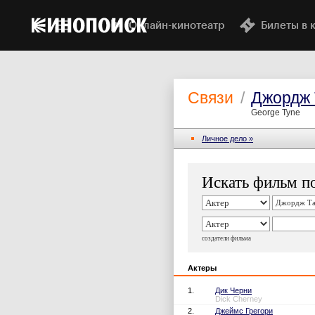
Онлайн-кинотеатр
Билеты в 
Связи
/
Джордж 
George Tyne
Личное дело »
Искать фильм по
создатели фильма
Актеры
1.
Дик Черни
Dick Cherney
2.
Джеймс Грегори