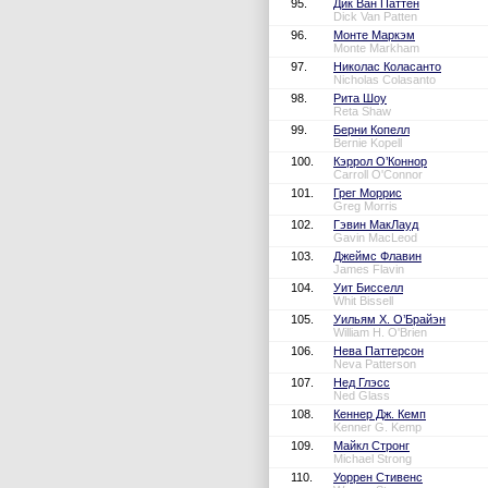
95.
Дик Ван Паттен
Dick Van Patten
96.
Монте Маркэм
Monte Markham
97.
Николас Коласанто
Nicholas Colasanto
98.
Рита Шоу
Reta Shaw
99.
Берни Копелл
Bernie Kopell
100.
Кэррол О’Коннор
Carroll O'Connor
101.
Грег Моррис
Greg Morris
102.
Гэвин МакЛауд
Gavin MacLeod
103.
Джеймс Флавин
James Flavin
104.
Уит Бисселл
Whit Bissell
105.
Уильям Х. О’Брайэн
William H. O'Brien
106.
Нева Паттерсон
Neva Patterson
107.
Нед Глэсс
Ned Glass
108.
Кеннер Дж. Кемп
Kenner G. Kemp
109.
Майкл Стронг
Michael Strong
110.
Уоррен Стивенс