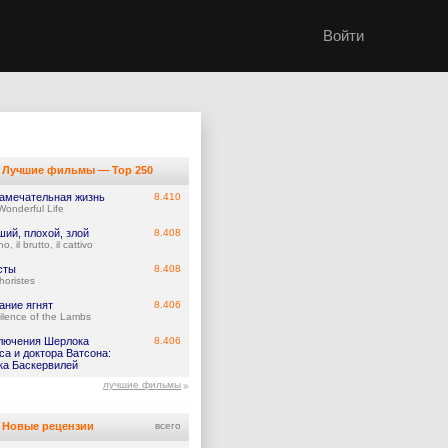
Войти
Лучшие фильмы — Top 250
замечательная жизнь
8.410
 Wonderful Life
ий, плохой, злой
8.408
o, il brutto, il cattivo
сты
8.408
horistes
ание ягнят
8.406
ilence of the Lambs
лючения Шерлока
8.406
а и доктора Ватсона:
ка Баскервилей
лучшие фильмы
Новые рецензии
всего