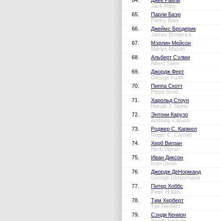
64.
Джек Райли
Jack Riley
65.
Парли Баэр
Parley Baer
66.
Джеймс Бродерик
James Broderick
67.
Мэрлин Мейсон
Marlyn Mason
68.
Альберт Сэлми
Albert Salmi
69.
Джордж Ферт
George Furth
70.
Пиппа Скотт
Pippa Scott
71.
Харольд Стоун
Harold J. Stone
72.
Энтони Карузо
Anthony Caruso
73.
Роджер С. Кармел
Roger C. Carmel
74.
Херб Вигран
Herb Vigran
75.
Иван Диксон
Ivan Dixon
76.
Джордж ДеНорманд
George DeNormand
77.
Питер Хоббс
Peter Hobbs
78.
Тим Херберт
Tim Herbert
79.
Сэнди Кенион
Sandy Kenyon