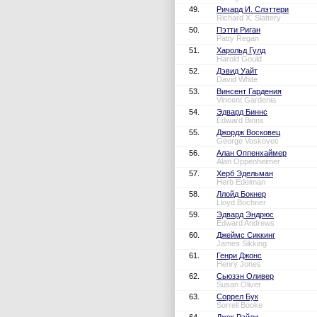
49.
Ричард И. Слэттери
Richard X. Slattery
50.
Пэтти Риган
Patty Regan
51.
Харольд Гулд
Harold Gould
52.
Дэвид Уайт
David White
53.
Винсент Гардения
Vincent Gardenia
54.
Эдвард Биннс
Edward Binns
55.
Джордж Восковец
George Voskovec
56.
Алан Оппенхаймер
Alan Oppenheimer
57.
Херб Эдельман
Herb Edelman
58.
Ллойд Бокнер
Lloyd Bochner
59.
Эдвард Эндрюс
Edward Andrews
60.
Джеймс Сиккинг
James Sikking
61.
Генри Джонс
Henry Jones
62.
Сьюзэн Оливер
Susan Oliver
63.
Соррел Бук
Sorrell Booke