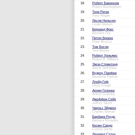
18.
Роберт Бакинхем
Robert Buckingham
19.
Тони Риган
Tony Regan
20.
Лесли Нильсен
Leslie Nielsen
21.
Бернард Фокс
Bernard Fox
22.
Питер Брокко
Peter Brocco
23.
Том Босли
Tom Bosley
24.
Роберт Уильямс
Robert B. Williams
25.
Эмзи Стриклэнд
Amzie Strickland
26.
Вудроу Парфри
Woodrow Parfrey
27.
Ллойд Гоф
Lloyd Gough
28.
Арлин Голонка
Arlene Golonka
29.
Джеффри Сейр
Jeffrey Sayre
30.
Чарльз Эйдмен
Charles Aidman
31.
Барбара Роудс
Barbara Rhoades
32.
Космо Сардо
Cosmo Sardo
33.
Леонард Стоун