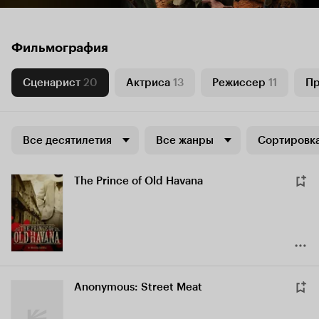
Фильмография
Сценарист
20
Актриса
13
Режиссер
11
П
Все десятилетия
Все жанры
Сортировка
The Prince of Old Havana
Anonymous: Street Meat