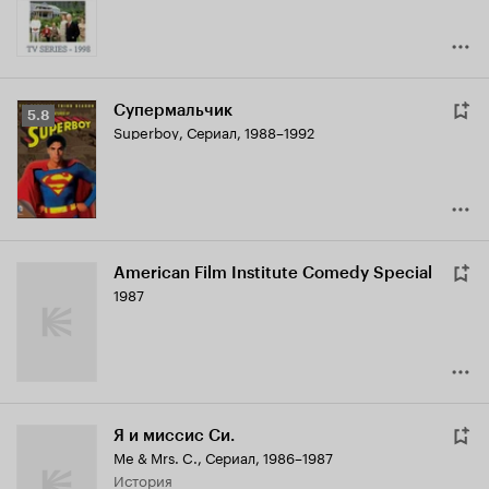
Супермальчик
Рейтинг
5.8
Superboy
,
Сериал, 1988–1992
Кинопоиска
5.8
American Film Institute Comedy Special
1987
Я и миссис Си.
Me & Mrs. C.
,
Сериал, 1986–1987
история