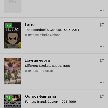
Гетто
Рейтинг
7.9
The Boondocks
,
Сериал, 2005–2014
Кинопоиска
в титрах: Migdia Chinea
7.9
Другие черты
Different Strokes
,
Видео, 1998
в титрах не указан
Остров фантазий
Рейтинг
7.8
Fantasy Island
,
Сериал, 1998–1999
Кинопоиска
7.8