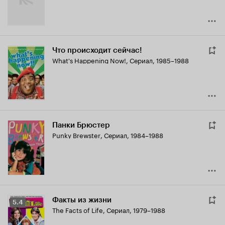
Что происходит сейчас!
What's Happening Now!
,
Сериал, 1985–1988
Панки Брюстер
Punky Brewster
,
Сериал, 1984–1988
Факты из жизни
Рейтинг
5.4
The Facts of Life
,
Сериал, 1979–1988
Кинопоиска
5.4