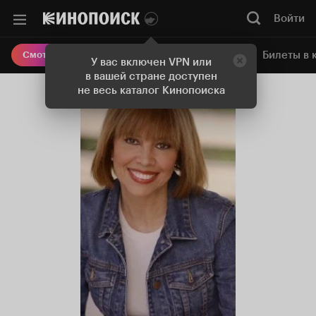
Войти
Онлайн-кинотеатр
Билеты в 
Смотреть кино
У вас включен VPN или
в вашей стране доступен
не весь каталог Кинопоиска