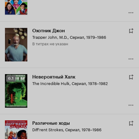
Охотник Джон
Trapper John, M.D.
,
Сериал, 1979–1986
в титрах не указан
Невероятный Халк
Рейтинг
6.1
The Incredible Hulk
,
Сериал, 1978–1982
Кинопоиска
6.1
Различные ходы
Diff'rent Strokes
,
Сериал, 1978–1986