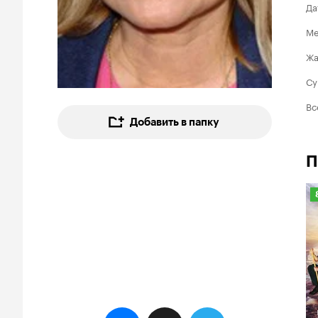
Да
Ме
Ж
Су
Вс
Добавить в папку
П
8