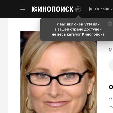
Онлайн-к
У вас включен VPN или
в вашей стране доступен
не весь каталог Кинопоиска
M
О
Ка
Ро