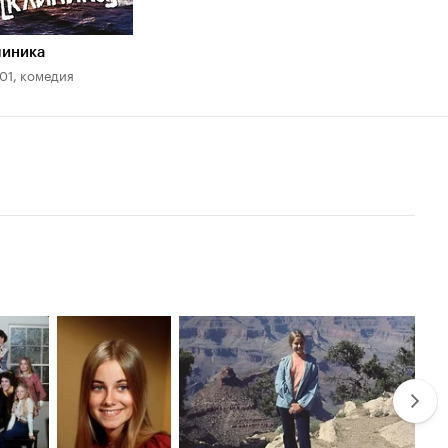
линика
01, комедия