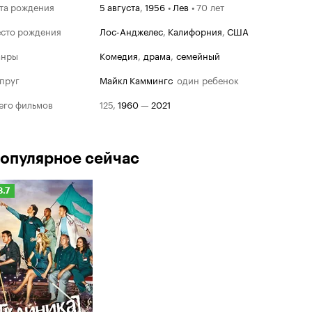
та рождения
5 августа
,
1956
•
Лев
•
70 лет
сто рождения
Лос-Анджелес
,
Калифорния
,
США
анры
комедия
,
драма
,
семейный
пруг
Майкл Каммингс
один ребенок
его фильмов
125
,
1960
—
2021
опулярное сейчас
Рейтинг
8.7
Кинопоиска
.7