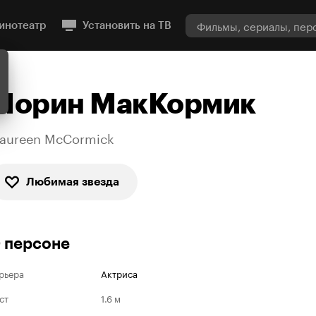
инотеатр
Установить на ТВ
Морин МакКормик
aureen McCormick
Любимая звезда
 персоне
рьера
Актриса
ст
1.6 м