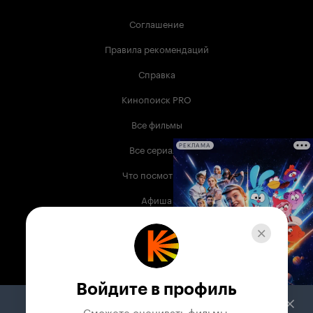
Соглашение
Правила рекомендаций
Справка
Кинопоиск PRO
Все фильмы
Все сериалы
РЕКЛАМА
Что посмотреть
Афиша
Музыка
Телепрограмма
Книги
Войдите в профиль
Служба поддержки
Сможете оценивать фильмы,
