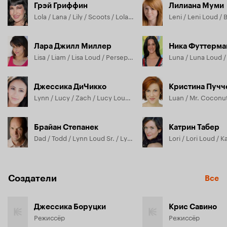
Грэй Гриффин
Лилиана Муми
Lola / Lana / Lily / Scoots / Lola Loud / Lana Loud / Lily Loud / Cheryl / Meryl / Mrs. Bernardo / Mrs. Gurdle / Coach Keck / Shannon / Andrew / анонсирующая / Aunt Ruth / Kid #1 / Male Student / Secretary / Taylor, озвучка
Лара Джилл Миллер
Ника Футтерма
Lisa / Liam / Lisa Loud / Persephone / Becky / Liam Loud / Margo / Ashley / Nurse Patti / Artie / Beatrice / Billy / Blanch / Boy / Cleaning Lady / Cruise Patron Woman 2 / Dana / Daughter in Car / Female Customer / Female Patron, озвучка
Джессика ДиЧикко
Кристина Пучч
Lynn / Lucy / Zach / Lucy Loud / Lynn Loud / Baby / Crowd Member / Girl / Karate Girl / Rachel / Student / Alistair / анонсирующая / Audience Kid / Bailey / Bella / Benny / Boy Classmate / Boy Lynn / Cheerleader #2, озвучка
Брайан Степанек
Катрин Табер
Dad / Todd / Lynn Loud Sr. / Lynn Sr. / Hunter Spector / анонсирующий / TV Announcer / Lynn Sr / Young Dad / Delivery Man / Dream Boat Announcer / Game Voice / Hockey Player / Jay Rock / Lynn Loud Sr / Professor / Waiter / Alien / Aloha Comrade Host / Angry Driver, озвучка
Создатели
Все
Джессика Боруцки
Крис Савино
Режиссёр
Режиссёр