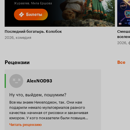
Журавлев, Мила Ершова
Билеты
Последний богатырь. Колобок
Смеша
2026, комедия
вселе
2026, 
Рецензии
Все
AlexNOD93
Ну что, выйдем, пошумим?
Все мы знаем Никелодеон, так. Они нам
подарили немало мультсериалов разного
качества: начиная от рисовки и заканчивая
юмором. У кого показатели были повыше
живут до сих пор, например, Губка Боб,
Читать рецензию
который отличился не только разногранным