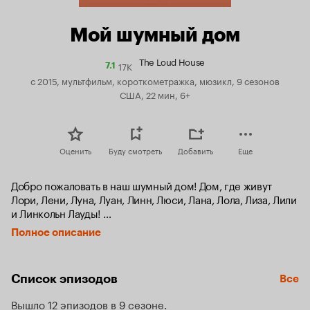
Мой шумный дом
The Loud House
17K
Рейтинг
7.1
Кинопоиска
с 2015, мультфильм, короткометражка, мюзикл, 9 сезонов
7.1
США, 22 мин, 6+
Оценить
Буду смотреть
Добавить
Еще
Добро пожаловать в наш шумный дом! Дом, где живут 
Лори, Лени, Луна, Луан, Линн, Люси, Лана, Лола, Лиза, Лили 
и Линкольн Лауды! 

Поскольку Линкольн — единственный брат пяти младших и 
Полное описание
пяти старших сестёр в доме с одной ванной, жизнь его 
может слететь с катушек в любой момент. 
Непредсказуемые перестановки мебели и взрывные 
Список эпизодов
Все
научные эксперименты, поиски идеального места для 
долгой семейной поездки... нет для Линкольна в мире 
Вышло 12 эпизодов в 9 сезоне
нерешаемых проблем, как и слишком тесных спален! И 