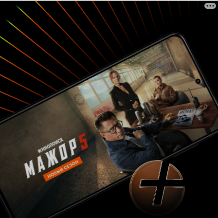
другой стороны, есть страны, где этот мультик
вообще запрещен из-за этих серий. Так что
спасибо нашим, что поступили мудро и дали
возможность познакомиться с этим клёвым
сериалом.
Также огорчает тот факт, что в
б)
конце 2017 года
этого
уволили автора
мультфильма, который его придумал –
Криса
. Основой его идеи была собственная
Савино
жизнь, ведь у него в семье немало сестер.
Может я конечно ошибаюсь, но это вряд ли
пойдёт дальнейшим сериям на пользу.
Как
Итог
бы то ни было,
мне очень понравился данный
Я надеюсь, он будет жить ещё
мультсериал.
долго, ведь простора для творчества просто
уйма. Да и вообще сериал очень милый и
приятный и никогда не вызывает никаких
отрицательных эмоций. Кто его ещё не видел –
многое потеряли. Посмотрите хоть немного, а
дальше решите нужен он вам или нет. А мне он
определенно нужен – ведь
позитив нужен
всем!
10 из 10