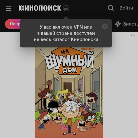
Войти
Онлайн-кинотеатр
Билет
Попробовать Плюс
У вас включен VPN или
в вашей стране доступен
не весь каталог Кинопоиска