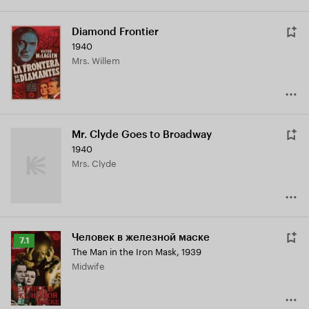
Diamond Frontier
1940
Mrs. Willem
Mr. Clyde Goes to Broadway
1940
Mrs. Clyde
Человек в железной маске
Рейтинг
7.1
The Man in the Iron Mask
,
1939
Кинопоиска
Midwife
7.1