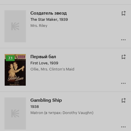
Создатель звезд
The Star Maker
,
1939
Mrs. Riley
Первый бал
Рейтинг
7.1
First Love
,
1939
Кинопоиска
Ollie, Mrs. Clinton's Maid
7.1
Gambling Ship
1938
Matron (в титрах: Dorothy Vaughn)