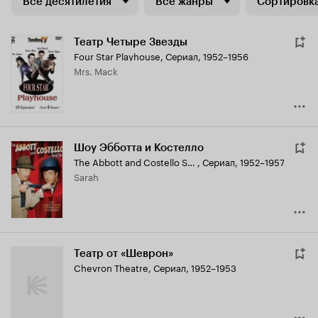
Все десятилетия
Все жанры
Сортировка
Театр Четыре Звезды
Four Star Playhouse
,
Сериал, 1952–1956
Mrs. Mack
Шоу Эбботта и Костелло
The Abbott and Costello Show
,
Сериал, 1952–1957
Sarah
Театр от «Шеврон»
Chevron Theatre
,
Сериал, 1952–1953