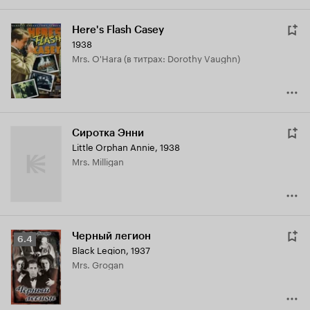
Here's Flash Casey
1938
Mrs. O'Hara (в титрах: Dorothy Vaughn)
Сиротка Энни
Little Orphan Annie
,
1938
Mrs. Milligan
Черный легион
Рейтинг
6.4
Black Legion
,
1937
Кинопоиска
Mrs. Grogan
6.4