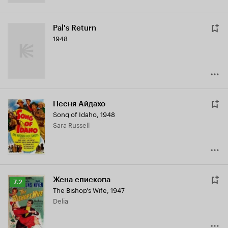
Pal's Return
1948
Песня Айдахо
Song of Idaho
,
1948
Sara Russell
Жена епископа
Рейтинг
7.2
The Bishop's Wife
,
1947
Кинопоиска
Delia
7.2