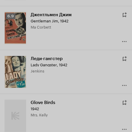
Джентльмен Джим
Рейтинг
6.9
Gentleman Jim
,
1942
Кинопоиска
Ma Corbett
6.9
Леди-гангстер
Lady Gangster
,
1942
Jenkins
Glove Birds
1942
Mrs. Kelly