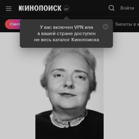
Войти
Онлайн-кинотеатр
Билеты в 
Смотреть кино
У вас включен VPN или
в вашей стране доступен
не весь каталог Кинопоиска