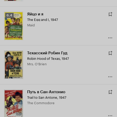
Яйцо и я
Рейтинг
6.4
The Egg and I
,
1947
Кинопоиска
Maid
6.4
Техасский Робин Гуд
Robin Hood of Texas
,
1947
Mrs. O'Brien
Путь в Сан-Антонио
Trail to San Antone
,
1947
The Commodore