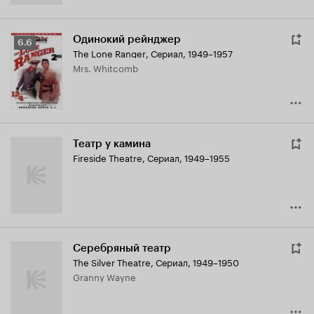
Одинокий рейнджер
Рейтинг
6.6
The Lone Ranger
,
Сериал, 1949–1957
Кинопоиска
Mrs. Whitcomb
6.6
Театр у камина
Fireside Theatre
,
Сериал, 1949–1955
Серебряный театр
The Silver Theatre
,
Сериал, 1949–1950
Granny Wayne