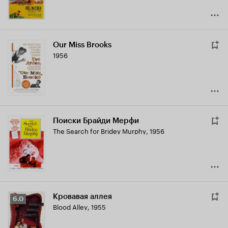
Our Miss Brooks
1956
Поиски Брайди Мерфи
The Search for Bridey Murphy
,
1956
Кровавая аллея
Рейтинг
6.0
Blood Alley
,
1955
Кинопоиска
6.0