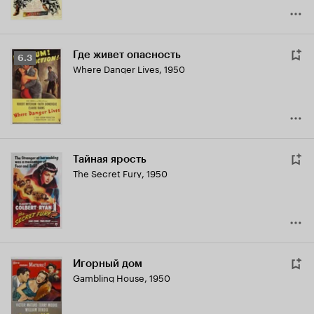
Где живет опасность
Рейтинг
6.3
Where Danger Lives
,
1950
Кинопоиска
6.3
Тайная ярость
The Secret Fury
,
1950
Игорный дом
Gambling House
,
1950