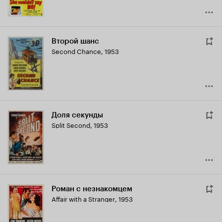
Второй шанс
Second Chance
,
1953
Доля секунды
Split Second
,
1953
Роман с незнакомцем
Affair with a Stranger
,
1953