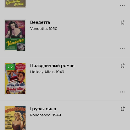
Вендетта
Vendetta
,
1950
Праздничный роман
Рейтинг
7.2
Holiday Affair
,
1949
Кинопоиска
7.2
Грубая сила
Roughshod
,
1949