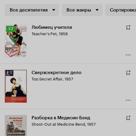
Все десятилетия
Все жанры
Сортировка
Любимец учителя
Рейтинг
7.7
Teacher's Pet
,
1958
Кинопоиска
7.7
Сверхсекретное дело
Top Secret Affair
,
1957
Разборка в Медисин-Бэнд
Shoot-Out at Medicine Bend
,
1957