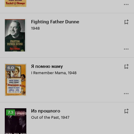
Fighting Father Dunne
1948
Я помню маму
Рейтинг
6.0
I Remember Mama
,
1948
Кинопоиска
6.0
Из прошлого
Рейтинг
7.3
Out of the Past
,
1947
Кинопоиска
7.3