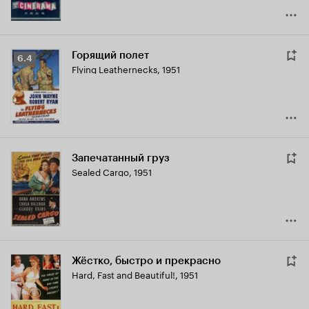
Горящий полет
Рейтинг
6.4
Flying Leathernecks
,
1951
Кинопоиска
6.4
Запечатанный груз
Sealed Cargo
,
1951
Жёстко, быстро и прекрасно
Hard, Fast and Beautiful!
,
1951