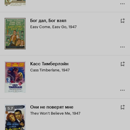
Бог дал, Бог взял
Easy Come, Easy Go
,
1947
Касс Тимберлэйн
Cass Timberlane
,
1947
Они не поверят мне
Рейтинг
5.7
They Won't Believe Me
,
1947
Кинопоиска
5.7