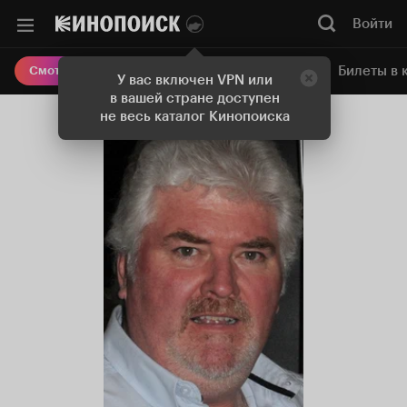
Войти
Онлайн-кинотеатр
Билеты в 
Смотреть кино
У вас включен VPN или
в вашей стране доступен
не весь каталог Кинопоиска