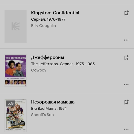
Kingston: Confidential
Сериал, 1976–1977
Billy Coughlin
Джефферсоны
The Jeffersons
,
Сериал, 1975–1985
Cowboy
Нехорошая мамаша
Рейтинг
5.9
Big Bad Mama
,
1974
Кинопоиска
Sheriff's Son
5.9