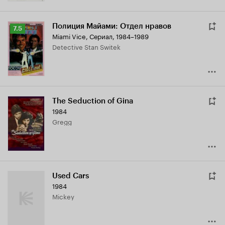
Полиция Майами: Отдел нравов
Рейтинг
7.5
Miami Vice
,
Сериал, 1984–1989
Кинопоиска
Detective Stan Switek
7.5
The Seduction of Gina
1984
Gregg
Used Cars
1984
Mickey