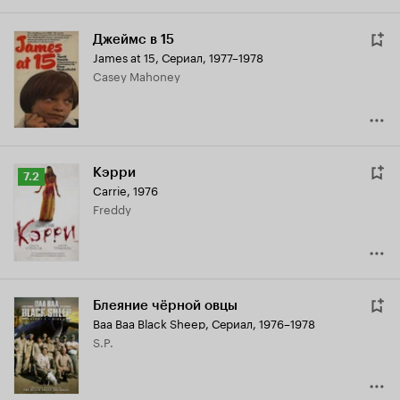
Джеймс в 15
James at 15
,
Сериал, 1977–1978
Casey Mahoney
Кэрри
Рейтинг
7.2
Carrie
,
1976
Кинопоиска
Freddy
7.2
Блеяние чёрной овцы
Baa Baa Black Sheep
,
Сериал, 1976–1978
S.P.