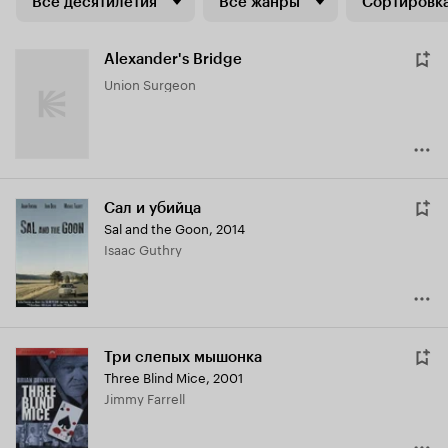
Все десятилетия
Все жанры
Сортировка
Alexander's Bridge
Union Surgeon
Сал и убийца
Sal and the Goon
,
2014
Isaac Guthry
Три слепых мышонка
Three Blind Mice
,
2001
Jimmy Farrell