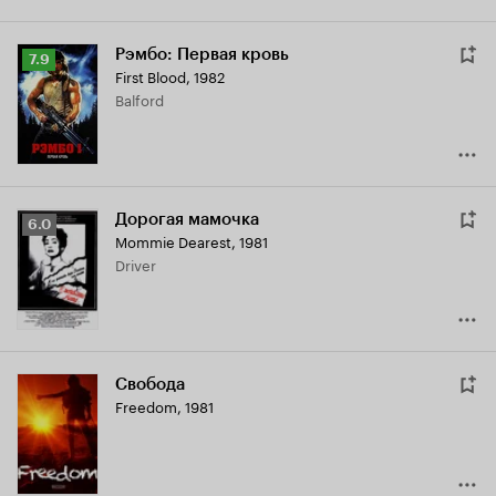
Рэмбо: Первая кровь
Рейтинг
7.9
First Blood
,
1982
Кинопоиска
Balford
7.9
Дорогая мамочка
Рейтинг
6.0
Mommie Dearest
,
1981
Кинопоиска
Driver
6.0
Свобода
Freedom
,
1981