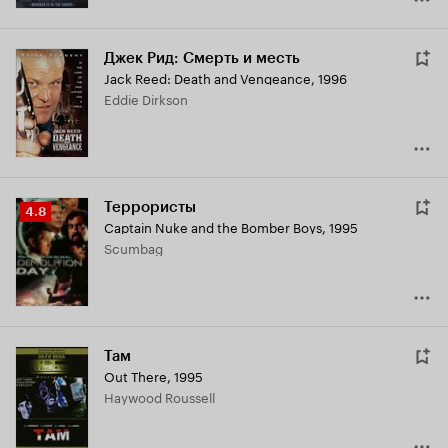
Джек Рид: Смерть и месть
Jack Reed: Death and Vengeance
,
1996
Eddie Dirkson
Террористы
Рейтинг
4.8
Captain Nuke and the Bomber Boys
,
1995
Кинопоиска
Scumbag
4.8
Там
Out There
,
1995
Haywood Roussell