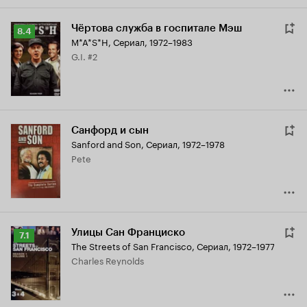
Чёртова служба в госпитале Мэш
Рейтинг
8.4
M*A*S*H
,
Сериал, 1972–1983
Кинопоиска
G.I. #2
8.4
Санфорд и сын
Sanford and Son
,
Сериал, 1972–1978
Pete
Улицы Сан Франциско
Рейтинг
7.1
The Streets of San Francisco
,
Сериал, 1972–1977
Кинопоиска
Charles Reynolds
7.1