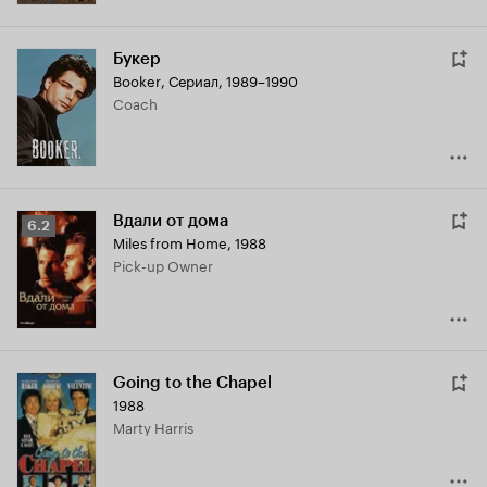
Букер
Booker
,
Сериал, 1989–1990
Coach
Вдали от дома
Рейтинг
6.2
Miles from Home
,
1988
Кинопоиска
Pick-up Owner
6.2
Going to the Chapel
1988
Marty Harris