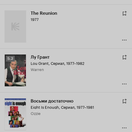
The Reunion
1977
Лу Грант
Рейтинг
5.2
Lou Grant
,
Сериал, 1977–1982
Кинопоиска
Warren
5.2
Восьми достаточно
Eight Is Enough
,
Сериал, 1977–1981
Ozzie