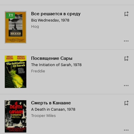
Все решается в среду
Рейтинг
7.1
Big Wednesday
,
1978
Кинопоиска
Hog
7.1
Посвящение Сары
The Initiation of Sarah
,
1978
Freddie
Смерть в Канаане
A Death in Canaan
,
1978
Trooper Miles