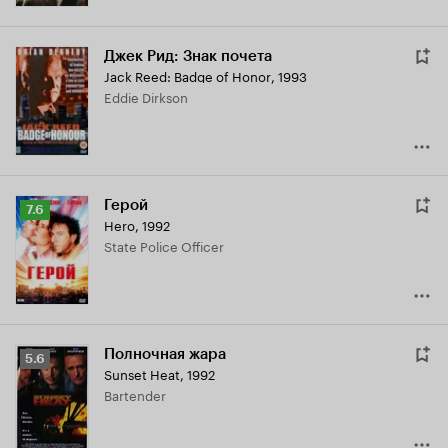
Джек Рид: Знак почета
Jack Reed: Badge of Honor
,
1993
Eddie Dirkson
Герой
Рейтинг
7.6
Hero
,
1992
Кинопоиска
State Police Officer
7.6
Полночная жара
Рейтинг
5.6
Sunset Heat
,
1992
Кинопоиска
Bartender
5.6