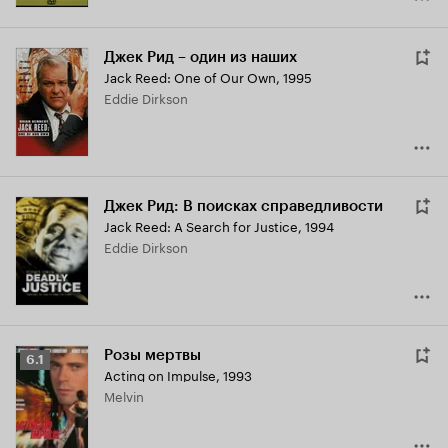
Джек Рид – один из наших
Jack Reed: One of Our Own
,
1995
Eddie Dirkson
Джек Рид: В поисках справедливости
Jack Reed: A Search for Justice
,
1994
Eddie Dirkson
Розы мертвы
Рейтинг
6.1
Acting on Impulse
,
1993
Кинопоиска
Melvin
6.1