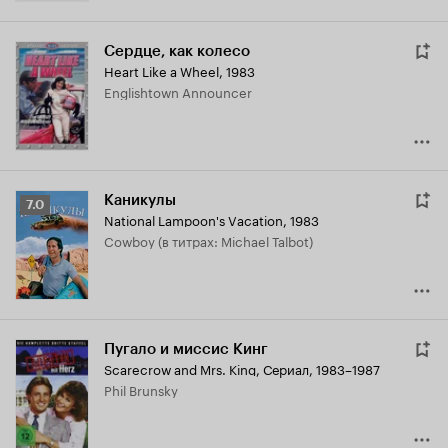
Сердце, как колесо
Heart Like a Wheel
,
1983
Englishtown Announcer
Каникулы
Рейтинг
7.0
National Lampoon's Vacation
,
1983
Кинопоиска
Cowboy (в титрах: Michael Talbot)
7.0
Пугало и миссис Кинг
Scarecrow and Mrs. King
,
Сериал, 1983–1987
Phil Brunsky