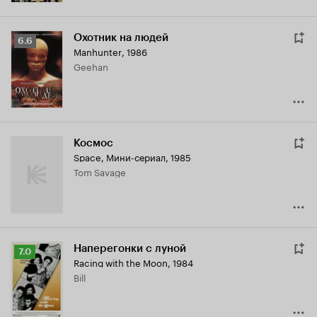
Охотник на людей
Рейтинг
6.6
Manhunter
,
1986
Кинопоиска
Geehan
6.6
Космос
Space
,
Мини-сериал, 1985
Tom Savage
Наперегонки с луной
Рейтинг
7.0
Racing with the Moon
,
1984
Кинопоиска
Bill
7.0