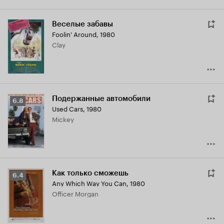
Веселые забавы
Foolin' Around
,
1980
Clay
Подержанные автомобили
Рейтинг
6.8
Used Cars
,
1980
Кинопоиска
Mickey
6.8
Как только сможешь
Рейтинг
6.4
Any Which Way You Can
,
1980
Кинопоиска
Officer Morgan
6.4