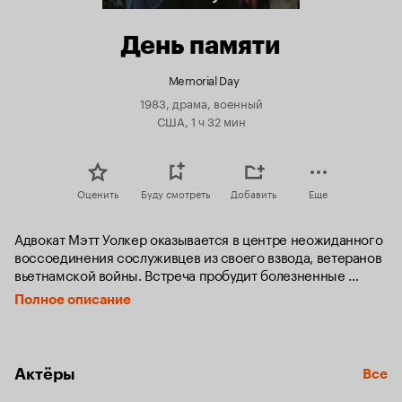
День памяти
Memorial Day
1983, драма, военный
США, 1 ч 32 мин
Оценить
Буду смотреть
Добавить
Еще
Адвокат Мэтт Уолкер оказывается в центре неожиданного 
воссоединения сослуживцев из своего взвода, ветеранов 
вьетнамской войны. Встреча пробудит болезненные 
воспоминания и затронет тайны, в которые они были 
Полное описание
вовлечены.
Актёры
Все