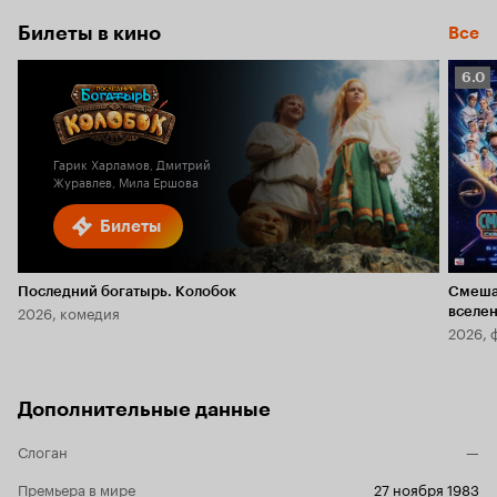
Билеты в кино
Все
Рейт
6.0
Кино
6.0
Гарик Харламов, Дмитрий
Журавлев, Мила Ершова
Билеты
Последний богатырь. Колобок
Смеша
2026, комедия
вселе
2026, 
Дополнительные данные
Слоган
—
Премьера в мире
27 ноября 1983