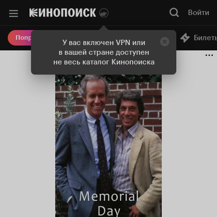
Войти
Онлайн-кинотеатр
Билет
Попробовать Плюс
У вас включен VPN или
в вашей стране доступен
не весь каталог Кинопоиска