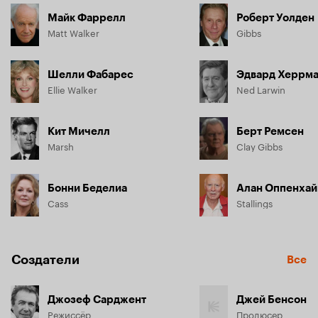
Майк Фаррелл
Роберт Уолден
Matt Walker
Gibbs
Шелли Фабарес
Эдвард Херрм
Ellie Walker
Ned Larwin
Кит Мичелл
Берт Ремсен
Marsh
Clay Gibbs
Бонни Беделиа
Алан Оппенха
Cass
Stallings
Создатели
Все
Джозеф Сарджент
Джей Бенсон
Режиссёр
Продюсер