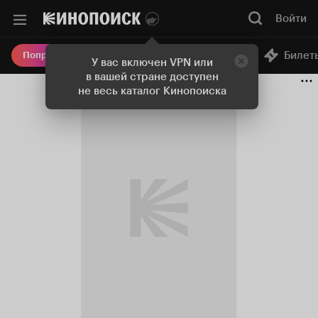
Войти
Онлайн-кинотеатр
Билет
Попробовать Плюс
У вас включен VPN или
в вашей стране доступен
не весь каталог Кинопоиска