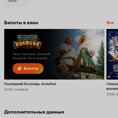
IMDb
Билеты в кино
Все
Гарик Харламов, Дмитрий
Журавлев, Мила Ершова
Билеты
Последний богатырь. Колобок
Смеша
2026, комедия
вселе
2026, 
Дополнительные данные