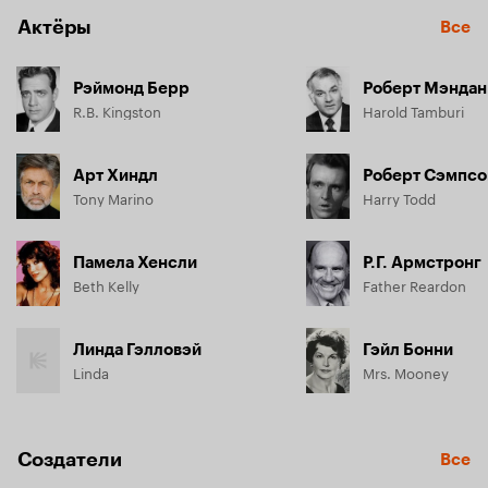
Актёры
Все
Рэймонд Берр
Роберт Мэндан
R.B. Kingston
Harold Tamburi
Арт Хиндл
Роберт Сэмпсо
Tony Marino
Harry Todd
Памела Хенсли
Р.Г. Армстронг
Beth Kelly
Father Reardon
Линда Гэлловэй
Гэйл Бонни
Linda
Mrs. Mooney
Создатели
Все