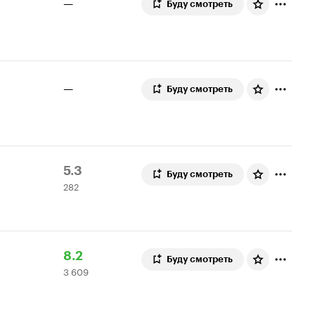
—
Буду смотреть
—
Буду смотреть
Рейтинг
282
5.3
Буду смотреть
282
Кинопоиска
оценки
5.3
Рейтинг
3
8.2
Буду смотреть
3 609
Кинопоиска
609
8.2
оценок