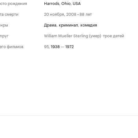
сто рождения
Harrods
,
Ohio
,
USA
та смерти
20 ноября, 2008 • 88 лет
анры
драма
,
криминал
,
комедия
пруг
William Mueller Sterling (умер)
трое детей
его фильмов
95
,
1938
—
1972