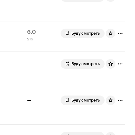
Рейтинг
216
6.0
Буду смотреть
216
Кинопоиска
оценок
6.0
—
Буду смотреть
—
Буду смотреть