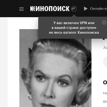
Онлайн-к
У вас включен VPN или
в вашей стране доступен
не весь каталог Кинопоиска
J
О
Ка
Да