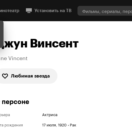
инотеатр
Установить на ТВ
Джун Винсент
une Vincent
Любимая звезда
 персоне
рьера
Актриса
та рождения
17 июля
,
1920
•
Рак