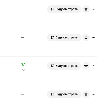
—
Буду смотреть
—
Буду смотреть
Рейтинг
771
7.1
Буду смотреть
771
Кинопоиска
оценка
7.1
—
Буду смотреть